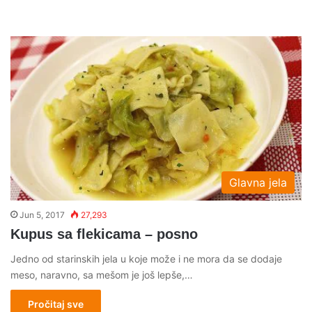
Glavna jela
Jun 5, 2017
27,293
Kupus sa flekicama – posno
Jedno od starinskih jela u koje može i ne mora da se dodaje
meso, naravno, sa mešom je još lepše,…
Pročitaj sve