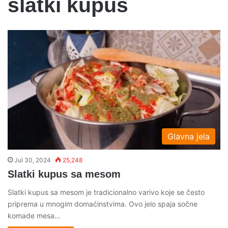
slatki kupus
Glavna jela
Jul 30, 2024
25,248
Slatki kupus sa mesom
Slatki kupus sa mesom je tradicionalno varivo koje se često
priprema u mnogim domaćinstvima. Ovo jelo spaja sočne
komade mesa…