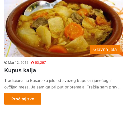
Glavna jela
Mar 12, 2015
50,297
Kupus kalja
Tradicionalno Bosansko jelo od svežeg kupusa i junećeg ili
ovčijeg mesa. Ja sam ga pri put pripremala. Tražila sam pravi…
Pročitaj sve