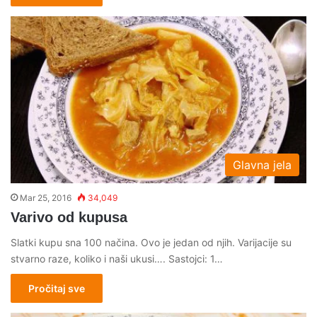
Glavna jela
Mar 25, 2016
34,049
Varivo od kupusa
Slatki kupu sna 100 načina. Ovo je jedan od njih. Varijacije su
stvarno raze, koliko i naši ukusi…. Sastojci: 1…
Pročitaj sve