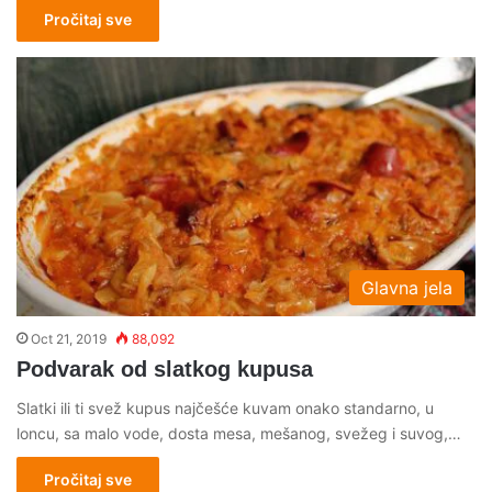
Pročitaj sve
Glavna jela
Oct 21, 2019
88,092
Podvarak od slatkog kupusa
Slatki ili ti svež kupus najčešće kuvam onako standarno, u
loncu, sa malo vode, dosta mesa, mešanog, svežeg i suvog,…
Pročitaj sve