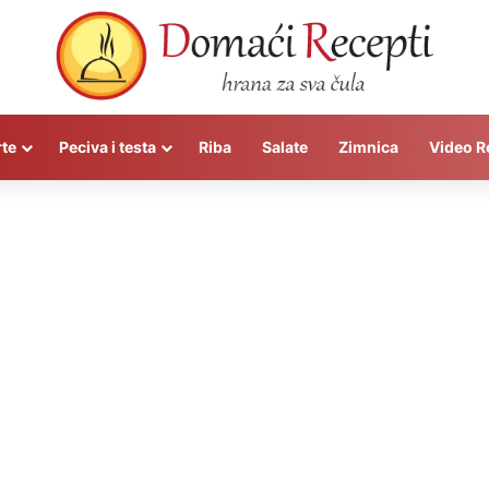
rte
Peciva i testa
Riba
Salate
Zimnica
Video R