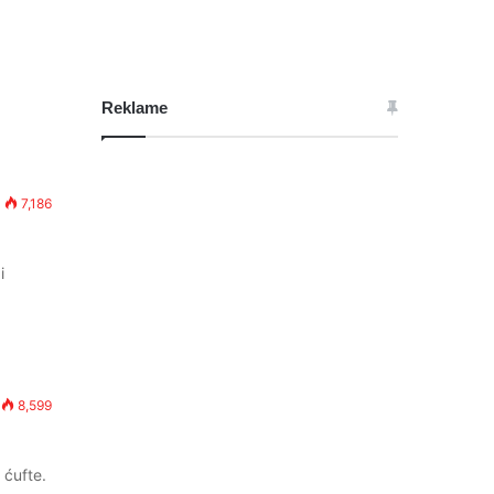
Reklame
7,186
i
8,599
 ćufte.