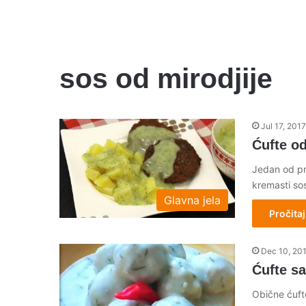
sos od mirodjije
Jul 17, 2017
Ćufte od
Jedan od pre
kremasti sos
Glavna jela
Pročitaj
Dec 10, 20
Ćufte s
Obične ćufte