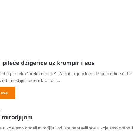
 pileće džigerice uz krompir i sos
dloga ručka “preko nedelje”. Za ljubitelje pileće džigerice fine ćufte 
 od mirodjije i bareni krompir.…
 sve
13
a mirodjijom
 u koje smo dodali mirodjiju i od iste napravili sos u koje smo potopili