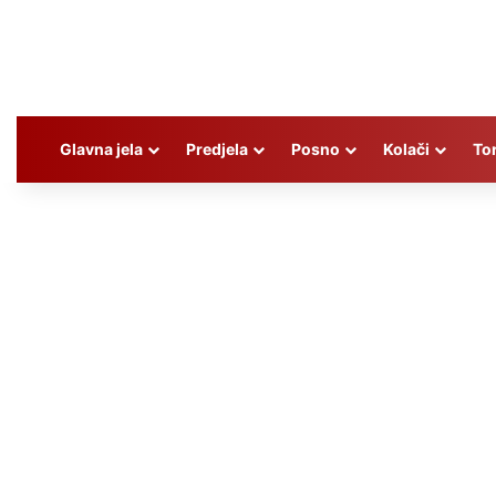
Glavna jela
Predjela
Posno
Kolači
To