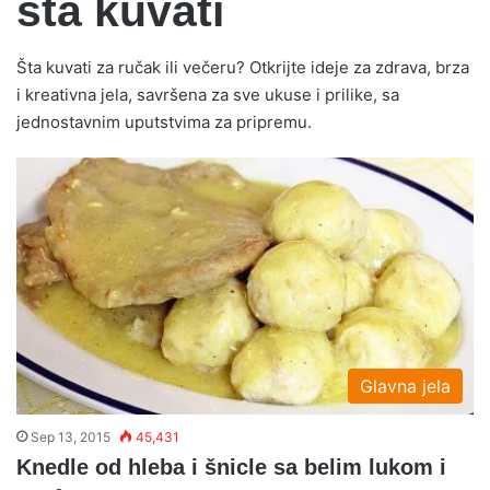
šta kuvati
Šta kuvati za ručak ili večeru? Otkrijte ideje za zdrava, brza
i kreativna jela, savršena za sve ukuse i prilike, sa
jednostavnim uputstvima za pripremu.
Glavna jela
Sep 13, 2015
45,431
Knedle od hleba i šnicle sa belim lukom i