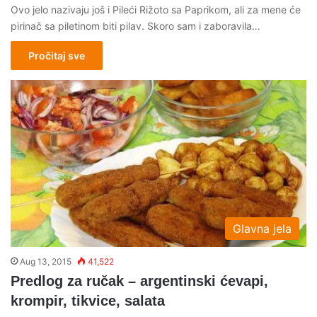
Ovo jelo nazivaju još i Pileći Rižoto sa Paprikom, ali za mene će
pirinač sa piletinom biti pilav. Skoro sam i zaboravila…
Pročitaj sve
Glavna jela
Aug 13, 2015
41,522
Predlog za ručak – argentinski ćevapi,
krompir, tikvice, salata