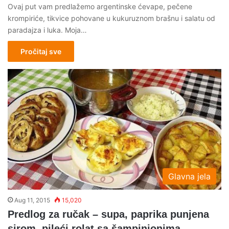
Ovaj put vam predlažemo argentinske ćevape, pečene
krompiriće, tikvice pohovane u kukuruznom brašnu i salatu od
paradajza i luka. Moja…
Pročitaj sve
Glavna jela
Aug 11, 2015
15,020
Predlog za ručak – supa, paprika punjena
sirom, pileći rolat sa šampinjonima,