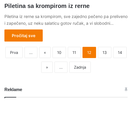
Piletina sa krompirom iz rerne
Piletina iz rerne sa krompirom, sve zajedno pečeno pa preliveno
i zapečeno, uz neku salaticu gotov ručak, a vi slobodni…
Pročitaj sve
Prva
...
«
10
11
12
13
14
»
...
Zadnja
Reklame