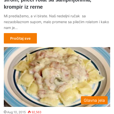
krompir iz rerne
Mi predlažemo, a vi birate. Naš nedeljni ručak sa
nezaobilaznom supom, malo promene sa pilećim rolatom i kako
nam je…
Pročitaj sve
Glavna jela
Aug 10, 2015
92,563