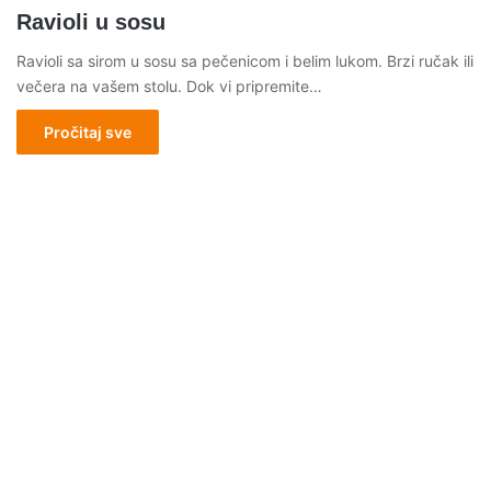
Ravioli u sosu
Ravioli sa sirom u sosu sa pečenicom i belim lukom. Brzi ručak ili
večera na vašem stolu. Dok vi pripremite…
Pročitaj sve