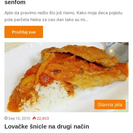
senfom
Ajde da pravimo nešto što još nismo. Kako moja deca pojedu
pola parčeta hleba za ceo dan tako su mi…
Pročitaj sve
Glavna jela
Sep 13, 2015
22,403
Lovačke šnicle na drugi način