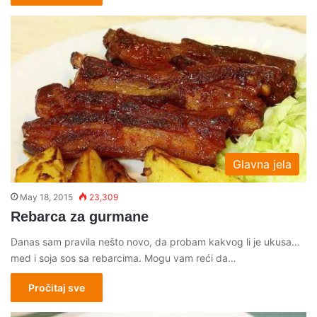
Glavna jela
May 18, 2015
23,309
Rebarca za gurmane
Danas sam pravila nešto novo, da probam kakvog li je ukusa…
med i soja sos sa rebarcima. Mogu vam reći da…
Pročitaj sve