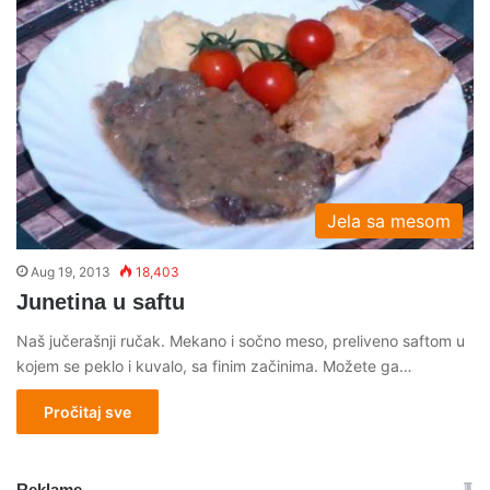
Jela sa mesom
Aug 19, 2013
18,403
Junetina u saftu
Naš jučerašnji ručak. Mekano i sočno meso, preliveno saftom u
kojem se peklo i kuvalo, sa finim začinima. Možete ga…
Pročitaj sve
Reklame