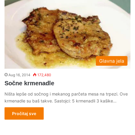
Glavna jela
Aug 16, 2014
172,480
Sočne krmenadle
Ništa lepše od sočnog i mekanog parčeta mesa na trpezi. Ove
krmenadle su baš takve. Sastojci: 5 krmenadli 3 kašike…
Pročitaj sve