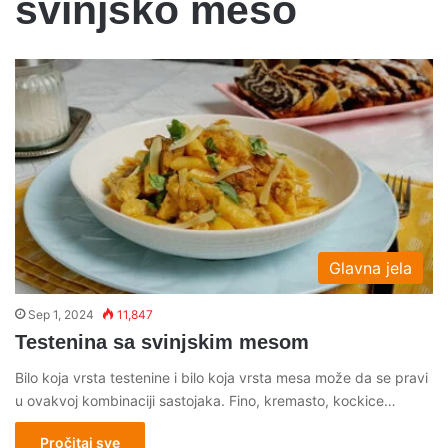
svinjsko meso
Glavna jela
Sep 1, 2024
11,847
Testenina sa svinjskim mesom
Bilo koja vrsta testenine i bilo koja vrsta mesa može da se pravi
u ovakvoj kombinaciji sastojaka. Fino, kremasto, kockice…
Pročitaj sve