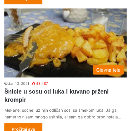
Glavna jela
Jan 13, 2021
43,487
Šnicle u sosu od luka i kuvano prženi
krompir
Mekane, sočne, uz njih odličan sos, sa šmekom luka. Ja ga
namerno nisam mnogo usitnila, al sam ga dobro prodinstala…
Pročitaj sve