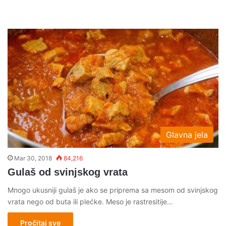
Glavna jela
Mar 30, 2018
84,216
Gulaš od svinjskog vrata
Mnogo ukusniji gulaš je ako se priprema sa mesom od svinjskog
vrata nego od buta ili plećke. Meso je rastresitije…
Pročitaj sve