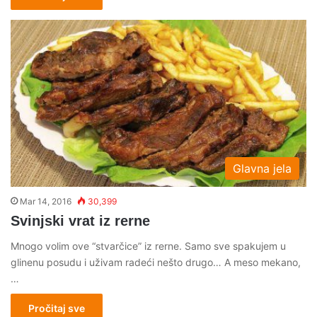
Glavna jela
Mar 14, 2016
30,399
Svinjski vrat iz rerne
Mnogo volim ove “stvarčice” iz rerne. Samo sve spakujem u
glinenu posudu i uživam radeći nešto drugo… A meso mekano,
…
Pročitaj sve