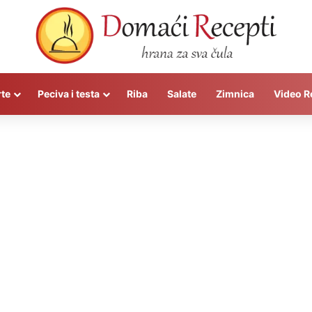
rte
Peciva i testa
Riba
Salate
Zimnica
Video R