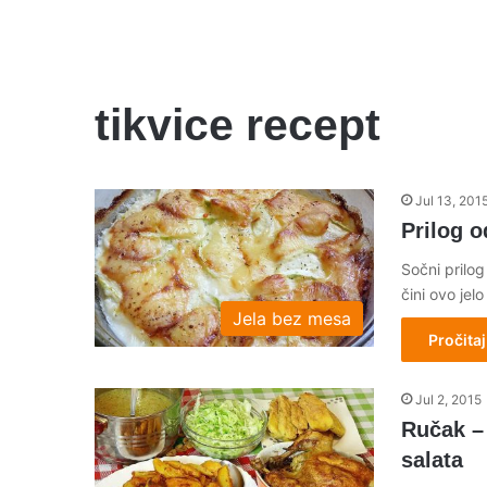
tikvice recept
Jul 13, 201
Prilog o
Sočni prilog
čini ovo je
Jela bez mesa
Pročitaj
Jul 2, 2015
Ručak – 
salata