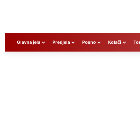
Glavna jela
Predjela
Posno
Kolači
To