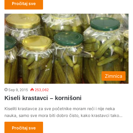
Pročitaj sve
Zimnica
Sep 9, 2015
253,062
Kiseli krastavci – kornišoni
Kiseliti krastavce za sve početnike moram reći i nije neka
nauka, samo sve mora biti dobro čisto, kako krastavci tako…
Pročitaj sve