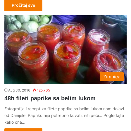
Pročitaj sve
Zimnica
Aug 30, 2016
125,705
48h fileti paprike sa belim lukom
Fotografija i recept za filete paprike sa belim lukom nam dolazi
od Danijele. Papriku nije potrebno kuvati, niti peći… Pogledajte
kako ona…