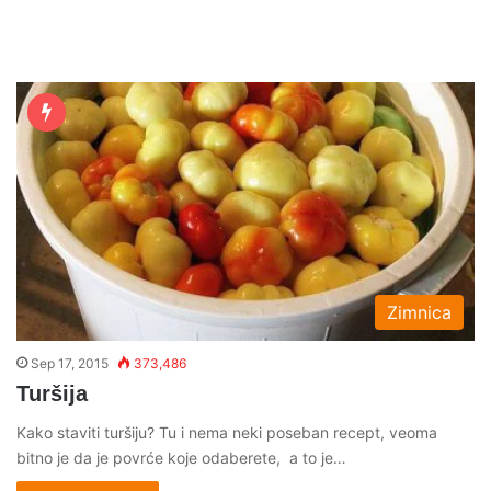
Zimnica
Sep 17, 2015
373,486
Turšija
Kako staviti turšiju? Tu i nema neki poseban recept, veoma
bitno je da je povrće koje odaberete, a to je…