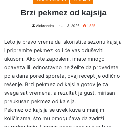
Brzi pekmez od kajsija
Aleksandra
Jul 3, 2026
1,825
Leto je pravo vreme da iskoristite sezonu kajsija
i pripremite pekmez koji će vas oduševiti
ukusom. Ako ste zaposleni, imate mnogo
obaveza ili jednostavno ne želite da provedete
pola dana pored šporeta, ovaj recept je odlično
rešenje. Brzi pekmez od kajsija gotov je za
svega sat vremena, a rezultat je gust, mirisan i
preukusan pekmez od kajsija.
Pekmez od kajsija se uvek kuva u manjim
količinama, što mu omogućava da zadrži
prirodnu boju. Upravo zbog toga svaka tura