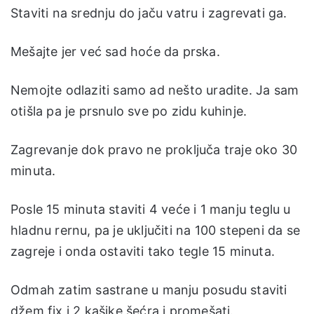
Staviti na srednju do jaču vatru i zagrevati ga.
Mešajte jer već sad hoće da prska.
Nemojte odlaziti samo ad nešto uradite. Ja sam
otišla pa je prsnulo sve po zidu kuhinje.
Zagrevanje dok pravo ne proključa traje oko 30
minuta.
Posle 15 minuta staviti 4 veće i 1 manju teglu u
hladnu rernu, pa je uključiti na 100 stepeni da se
zagreje i onda ostaviti tako tegle 15 minuta.
Odmah zatim sastrane u manju posudu staviti
džem fix i 2 kašike šećra i promešati.