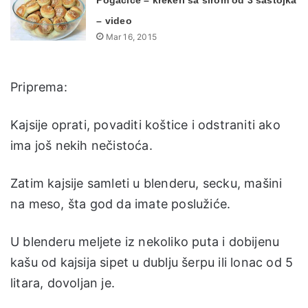
– video
Mar 16, 2015
Priprema:
Kajsije oprati, povaditi koštice i odstraniti ako
ima još nekih nečistoća.
Zatim kajsije samleti u blenderu, secku, mašini
na meso, šta god da imate poslužiće.
U blenderu meljete iz nekoliko puta i dobijenu
kašu od kajsija sipet u dublju šerpu ili lonac od 5
litara, dovoljan je.