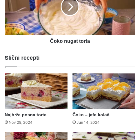
Čoko nugat torta
Slični recepti
Najbrža posna torta
Čoko – jafa kolač
Nov 28, 2024
Jun 14, 2024