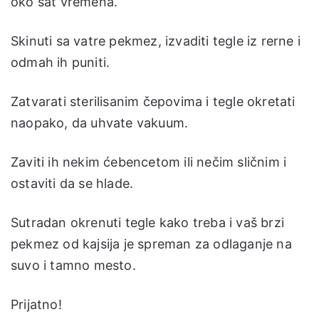
oko sat vremena.
Skinuti sa vatre pekmez, izvaditi tegle iz rerne i
odmah ih puniti.
Zatvarati sterilisanim čepovima i tegle okretati
naopako, da uhvate vakuum.
Zaviti ih nekim ćebencetom ili nečim sličnim i
ostaviti da se hlade.
Sutradan okrenuti tegle kako treba i vaš brzi
pekmez od kajsija je spreman za odlaganje na
suvo i tamno mesto.
Prijatno!