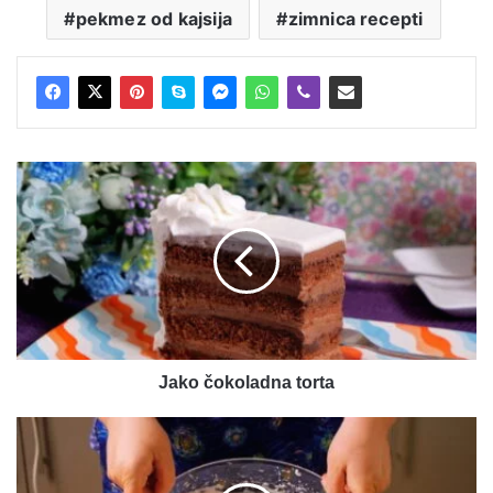
pekmez od kajsija
zimnica recepti
Jako
čokoladna
torta
Jako čokoladna torta
Čoko
nugat
torta