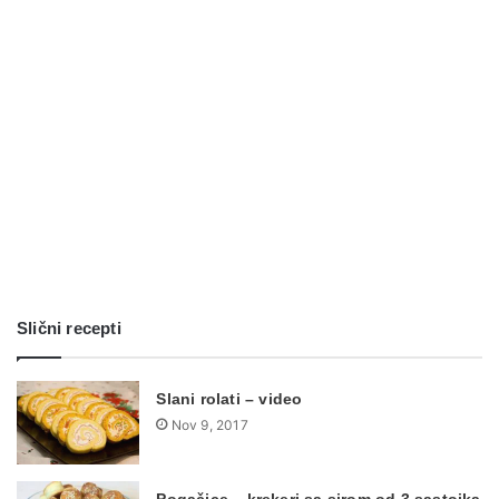
Slični recepti
Slani rolati – video
Nov 9, 2017
Pogačice – krekeri sa sirom od 3 sastojka