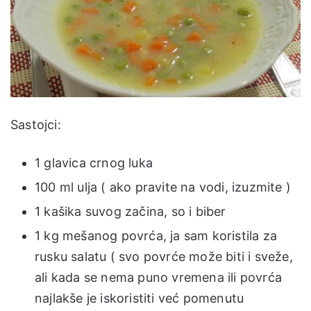
Sastojci:
1 glavica crnog luka
100 ml ulja ( ako pravite na vodi, izuzmite )
1 kašika suvog začina, so i biber
1 kg mešanog povrća, ja sam koristila za
rusku salatu ( svo povrće može biti i sveže,
ali kada se nema puno vremena ili povrća
najlakše je iskoristiti već pomenutu