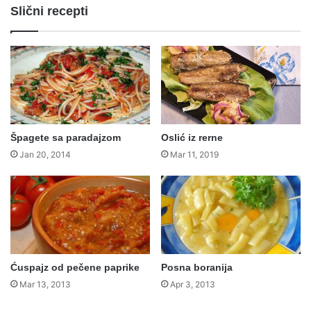
Slični recepti
Špagete sa paradajzom
Oslić iz rerne
Jan 20, 2014
Mar 11, 2019
Ćuspajz od pečene paprike
Posna boranija
Mar 13, 2013
Apr 3, 2013