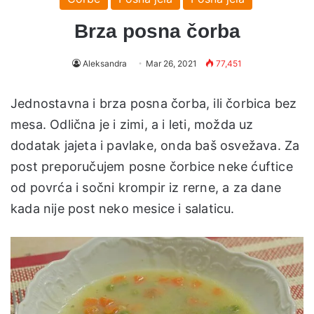
Brza posna čorba
Aleksandra
Mar 26, 2021
77,451
Jednostavna i brza posna čorba, ili čorbica bez
mesa. Odlična je i zimi, a i leti, možda uz
dodatak jajeta i pavlake, onda baš osvežava. Za
post preporučujem posne čorbice neke ćuftice
od povrća i sočni krompir iz rerne, a za dane
kada nije post neko mesice i salaticu.