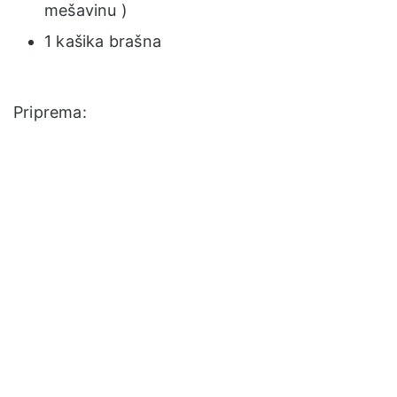
mešavinu )
1 kašika brašna
Priprema: