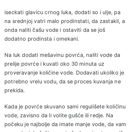
iseckati glavicu crnog luka, dodati so i ulje, pa
na srednjoj vatri malo prodinstati, da zastakli, a
onda naliti čašu vode i ostaviti da se još
dodatno prodinsta i omekani.
Na luk dodati mešavinu povrća, naliti vode da
prelije povrće i kuvati oko 30 minuta uz
proveravanje količine vode. Dodavati ukoliko je
potrebno vrelu vodu, da se proces kuvanja ne
prekida.
Kada je povrće skuvano sami regulišete količinu
vode, zavisno da li volite gušće ili redje. Na
počeku je najbolje da imate manje vode, da vam