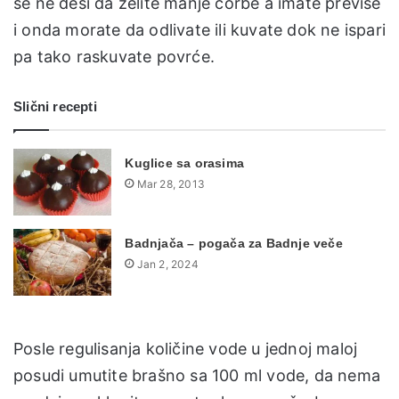
se ne desi da želite manje čorbe a imate previše
i onda morate da odlivate ili kuvate dok ne ispari
pa tako raskuvate povrće.
Slični recepti
Kuglice sa orasima
Mar 28, 2013
Badnjača – pogača za Badnje veče
Jan 2, 2024
Posle regulisanja količine vode u jednoj maloj
posudi umutite brašno sa 100 ml vode, da nema