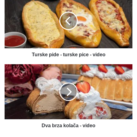
pide
-
turske
pice
-
video
Turske pide - turske pice - video
Dva
brza
kolača
-
video
Dva brza kolača - video