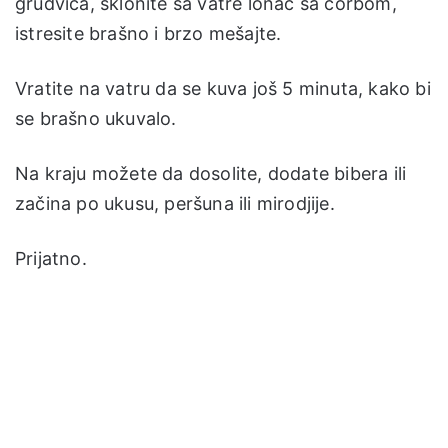
grudvica, sklonite sa vatre lonac sa čorbom,
istresite brašno i brzo mešajte.
Vratite na vatru da se kuva još 5 minuta, kako bi
se brašno ukuvalo.
Na kraju možete da dosolite, dodate bibera ili
začina po ukusu, peršuna ili mirodjije.
Prijatno.