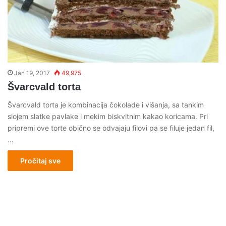
Jan 19, 2017
49,975
Švarcvald torta
Švarcvald torta je kombinacija čokolade i višanja, sa tankim
slojem slatke pavlake i mekim biskvitnim kakao koricama. Pri
pripremi ove torte obično se odvajaju filovi pa se filuje jedan fil,
…
Pročitaj sve