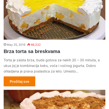
May 25, 2016
66,332
Brza torta sa breskvama
Torta je zaista brza, bude gotova za nekih 20 – 30 minuta, a
ukus joj je kombinacija keks, voća i voćnog jogurta. Dobro
ohladjena je prava poslastica za leto. Umesto…
Pročitaj sve