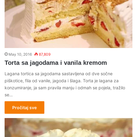
May 10, 2016
87,809
Torta sa jagodama i vanila kremom
Lagana tortica sa jagodama sastavljena od dve sočne
piškotice, fila od vanile, jagoda i šlaga. Torta je lagana za
konzumiranje, ja sam pravila manju i odmah se pojela, tražilo
se…
Pročitaj sve