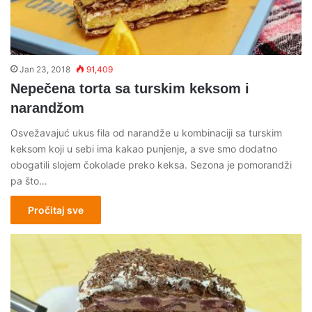
Jan 23, 2018
91,409
Nepečena torta sa turskim keksom i
narandžom
Osvežavajuć ukus fila od narandže u kombinaciji sa turskim
keksom koji u sebi ima kakao punjenje, a sve smo dodatno
obogatili slojem čokolade preko keksa. Sezona je pomorandži
pa što…
Pročitaj sve