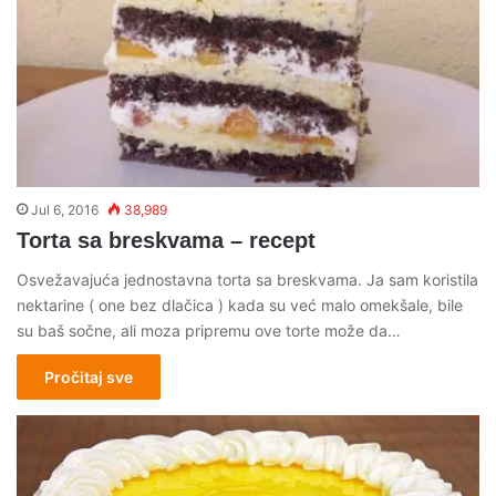
Jul 6, 2016
38,989
Torta sa breskvama – recept
Osvežavajuća jednostavna torta sa breskvama. Ja sam koristila
nektarine ( one bez dlačica ) kada su već malo omekšale, bile
su baš sočne, ali moza pripremu ove torte može da…
Pročitaj sve