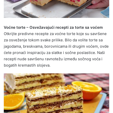
Voćne torte – Osvežavajući recepti za torte sa voćem
Otkrijte predivne recepte za voćne torte koje su savršene
za osveženje tokom svake prilike. Bilo da volite torte sa
jagodama, breskvama, borovnicama ili drugim voćem, ovde
ćete pronaći inspiraciju za slatke i sočne poslastice. Naši
recepti nude savršenu ravnotežu između sočnog voća i
bogatih kremastih slojeva.