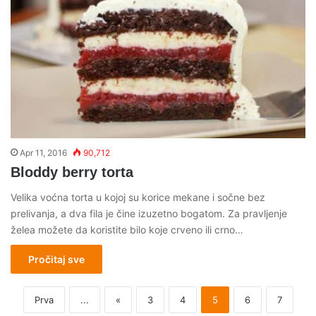
Apr 11, 2016
90,712
Bloddy berry torta
Velika voćna torta u kojoj su korice mekane i sočne bez
prelivanja, a dva fila je čine izuzetno bogatom. Za pravljenje
želea možete da koristite bilo koje crveno ili crno…
Pročitaj sve
Prva
...
«
3
4
5
6
7