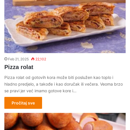
Feb 21, 2025
22,102
Pizza rolat
Pizza rolat od gotovih kora može biti poslužen kao toplo i
hladno predjelo, a takođe i kao doručak ili večera. Veoma brzo
se pravi jer već imamo gotove kore i…
Pročitaj sve