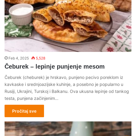
Feb 4, 2025
5,528
Čeburek – lepinje punjenje mesom
Čeburek (cheburek) je hrskavo, punjeno pecivo poreklom iz
kavkaske i srednjoazijske kuhinje, a posebno je popularno u
Rusiji, Ukrajini, Turskoj i Balkanu. Ova ukusna lepinje od tankog
testa, punjena začinjenim…
Pročitaj sve