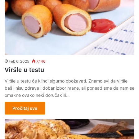
Feb 6, 2025
7,146
Viršle u testu
Viršle u testu će klinci sigurno obožavati. Znamo svi da viršle
baš i nisu zdrave i dobar izbor hrane, ali ponead sme da nam se
omakne ovako neki doručak ili…
Pročitaj sve