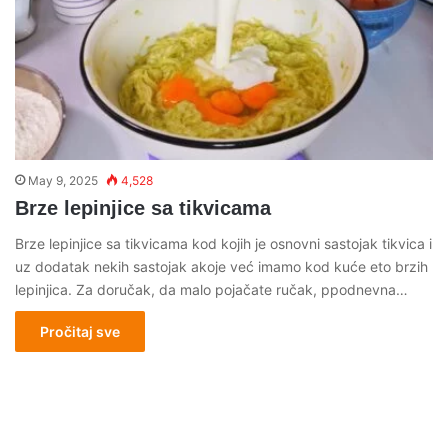
May 9, 2025
4,528
Brze lepinjice sa tikvicama
Brze lepinjice sa tikvicama kod kojih je osnovni sastojak tikvica i
uz dodatak nekih sastojak akoje već imamo kod kuće eto brzih
lepinjica. Za doručak, da malo pojačate ručak, ppodnevna…
Pročitaj sve