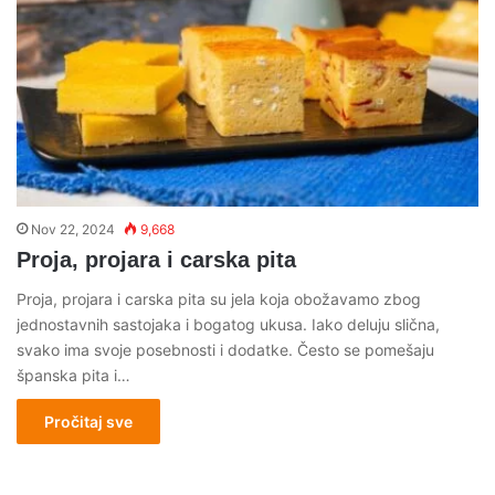
Nov 22, 2024
9,668
Proja, projara i carska pita
Proja, projara i carska pita su jela koja obožavamo zbog
jednostavnih sastojaka i bogatog ukusa. Iako deluju slična,
svako ima svoje posebnosti i dodatke. Često se pomešaju
španska pita i…
Pročitaj sve