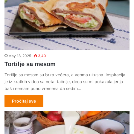
May 18, 2025
3,401
Tortilje sa mesom
Tortilje sa mesom su brza večera, a veoma ukusna. Inspiracija
je iz kratkih videa sa neta, tačnije, deca su mi pokazala jer ja
baš i nemam puno vremena da sedim…
Pročitaj sve