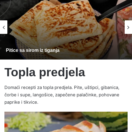
Pitice sa sirom iz tiganja
Topla predjela
Domaći recepti za topla predjela. Pite, uštipci, gibanica,
čorbe i supe, langošice, zapečene palačinke, pohovane
paprike i tikvice.