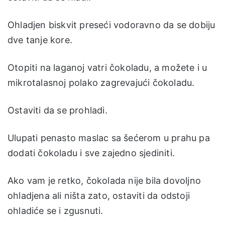
Ohladjen biskvit preseći vodoravno da se dobiju
dve tanje kore.
Otopiti na laganoj vatri čokoladu, a možete i u
mikrotalasnoj polako zagrevajući čokoladu.
Ostaviti da se prohladi.
Ulupati penasto maslac sa šećerom u prahu pa
dodati čokoladu i sve zajedno sjediniti.
Ako vam je retko, čokolada nije bila dovoljno
ohladjena ali ništa zato, ostaviti da odstoji
ohladiće se i zgusnuti.