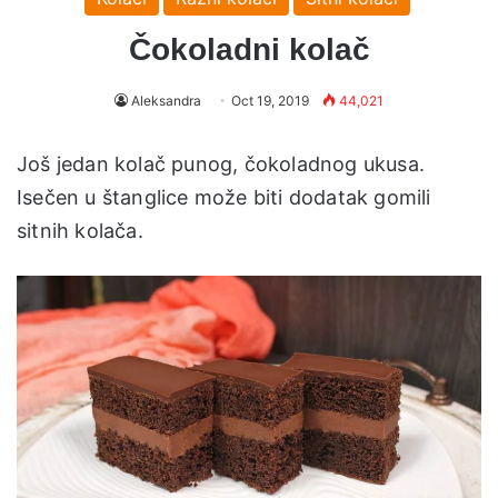
Čokoladni kolač
Aleksandra
Oct 19, 2019
44,021
Još jedan kolač punog, čokoladnog ukusa.
Isečen u štanglice može biti dodatak gomili
sitnih kolača.