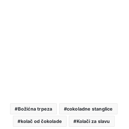
Božićna trpeza
cokoladne stanglice
kolač od čokolade
Kolači za slavu