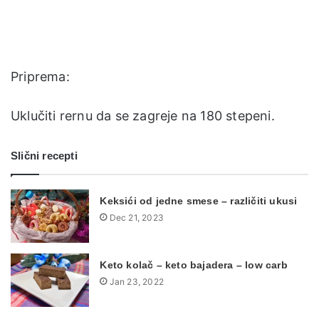
Priprema:
Uklučiti rernu da se zagreje na 180 stepeni.
Slični recepti
Keksići od jedne smese – različiti ukusi
Dec 21, 2023
Keto kolač – keto bajadera – low carb
Jan 23, 2022