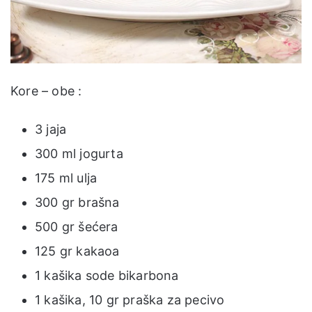
Kore – obe :
3 jaja
300 ml jogurta
175 ml ulja
300 gr brašna
500 gr šećera
125 gr kakaoa
1 kašika sode bikarbona
1 kašika, 10 gr praška za pecivo