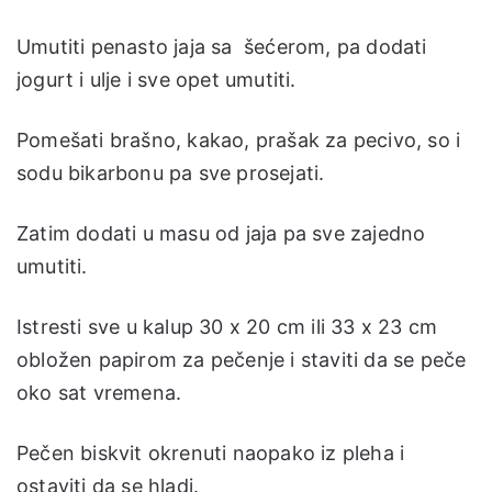
Umutiti penasto jaja sa šećerom, pa dodati
jogurt i ulje i sve opet umutiti.
Pomešati brašno, kakao, prašak za pecivo, so i
sodu bikarbonu pa sve prosejati.
Zatim dodati u masu od jaja pa sve zajedno
umutiti.
Istresti sve u kalup 30 x 20 cm ili 33 x 23 cm
obložen papirom za pečenje i staviti da se peče
oko sat vremena.
Pečen biskvit okrenuti naopako iz pleha i
ostaviti da se hladi.