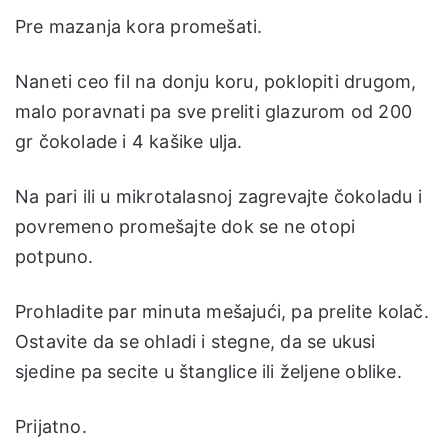
Pre mazanja kora promešati.
Naneti ceo fil na donju koru, poklopiti drugom,
malo poravnati pa sve preliti glazurom od 200
gr čokolade i 4 kašike ulja.
Na pari ili u mikrotalasnoj zagrevajte čokoladu i
povremeno promešajte dok se ne otopi
potpuno.
Prohladite par minuta mešajući, pa prelite kolač.
Ostavite da se ohladi i stegne, da se ukusi
sjedine pa secite u štanglice ili željene oblike.
Prijatno.