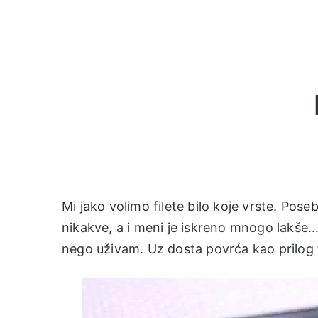
Mi jako volimo filete bilo koje vrste. Po
nikakve, a i meni je iskreno mnogo lakše…
nego uživam. Uz dosta povrća kao prilog f