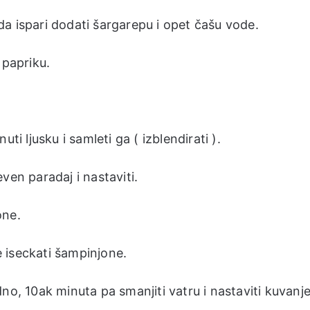
a ispari dodati šargarepu i opet čašu vode.
 papriku.
ti ljusku i samleti ga ( izblendirati ).
ven paradaj i nastaviti.
one.
je iseckati šampinjone.
no, 10ak minuta pa smanjiti vatru i nastaviti kuvanj