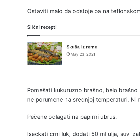
Ostaviti malo da odstoje pa na teflonskom 
Slični recepti
Skuša iz rerne
May 23, 2021
Pomešati kukuruzno brašno, belo brašno i 
ne porumene na srednjoj temperaturi. Ni najj
Pečene odlagati na papirni ubrus.
Iseckati crni luk, dodati 50 ml ulja, suvi za