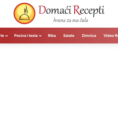
rte
Peciva i testa
Riba
Salate
Zimnica
Video R