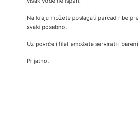
višak vode ne ispari.
Na kraju možete poslagati parčad ribe pre
svaki posebno.
Uz povrće i filet emožete servirati i baren
Prijatno.