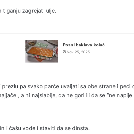
tiganju zagrejati ulje.
Posni baklava kolač
Nov 25, 2025
prezlu pa svako parče uvaljati sa obe strane i peći
ače , a ni najslabije, da ne gori ili da se “ne napije u
lin i čašu vode i staviti da se dinsta.