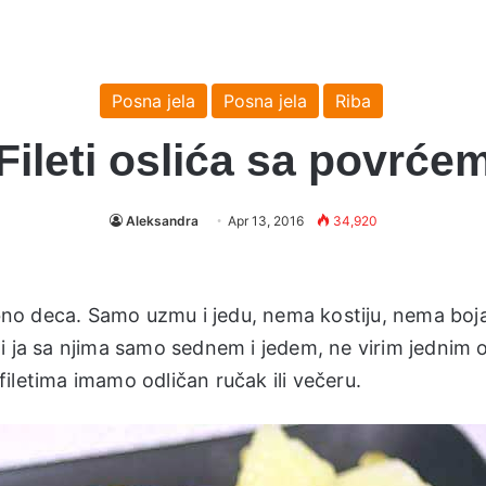
Posna jela
Posna jela
Riba
Fileti oslića sa povrće
Aleksandra
Apr 13, 2016
34,920
sebno deca. Samo uzmu i jedu, nema kostiju, nema boj
i ja sa njima samo sednem i jedem, ne virim jednim 
iletima imamo odličan ručak ili večeru.