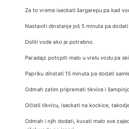
Za to vreme iseckati šargarepu pa kad vod
Nastaviti dinstanje još 5 minuta pa dodati
Doliti vode ako je potrebno.
Paradajz potopiti malo u vrelu vodu pa skinu
Papriku dinstati 15 minuta pa dodati samle
Odmah zatim pripremati tikvice i šampinj
Očistii tikvicu, iseckati na kockice, takod
Odmah i njih dodati, kuvati malo sve zajed