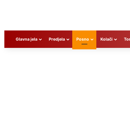
Glavna jela
Predjela
Posno
Kolači
To