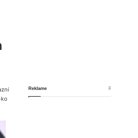
m
Reklame
azni
oko