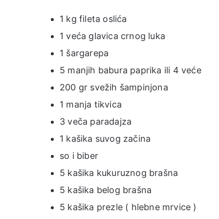
1 kg fileta oslića
1 veća glavica crnog luka
1 šargarepa
5 manjih babura paprika ili 4 veće
200 gr svežih šampinjona
1 manja tikvica
3 veča paradajza
1 kašika suvog začina
so i biber
5 kašika kukuruznog brašna
5 kašika belog brašna
5 kašika prezle ( hlebne mrvice )