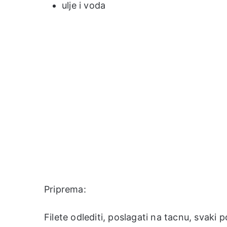
ulje i voda
Priprema:
Filete odlediti, poslagati na tacnu, svaki p