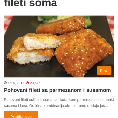
fileti soma
Riba
Apr 5, 2017
23,575
Pohovani fileti sa parmezanom i susamom
Pohovani fileti oslića ili soma sa dodatkom parmezana i semenki
susama i lana. Odlična kombinacija ako se tome dodaju još…
Pročitaj sve