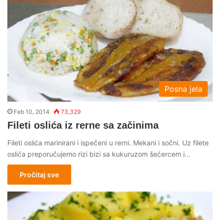
Posna jela
Feb 10, 2014
73,329
Fileti oslića iz rerne sa začinima
Fileti oslića marinirani i ispečeni u rerni. Mekani i sočni. Uz filete
oslića preporučujemo rizi bizi sa kukuruzom šećercem i…
Pročitaj sve