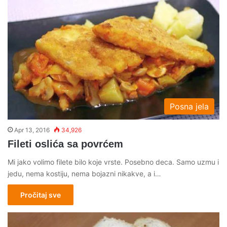
Posna jela
Apr 13, 2016
34,926
Fileti oslića sa povrćem
Mi jako volimo filete bilo koje vrste. Posebno deca. Samo uzmu i
jedu, nema kostiju, nema bojazni nikakve, a i…
Pročitaj sve