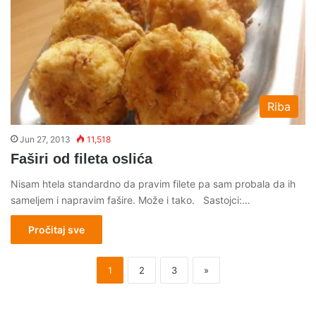
Riba
Jun 27, 2013
11,518
Faširi od fileta oslića
Nisam htela standardno da pravim filete pa sam probala da ih
sameljem i napravim fašire. Može i tako. Sastojci:…
Pročitaj sve
1
2
3
»