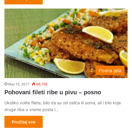
Posna jela
Mar 15, 2017
88,766
Pohovani fileti ribe u pivu – posno
Ukoliko volite filete, bilo da su od oslića ili soma, ali i bilo koje
druge ribe u vreme posta i…
Pročitaj sve