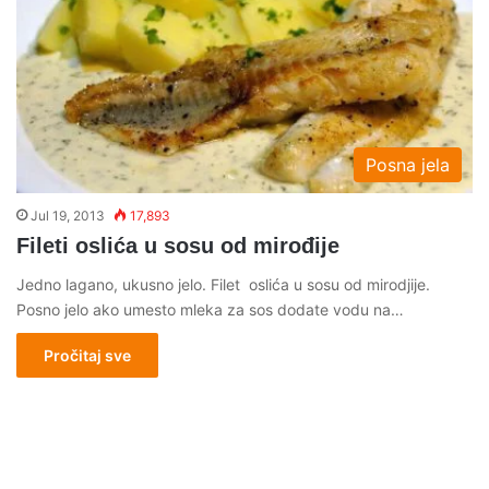
Posna jela
Jul 19, 2013
17,893
Fileti oslića u sosu od mirođije
Jedno lagano, ukusno jelo. Filet oslića u sosu od mirodjije.
Posno jelo ako umesto mleka za sos dodate vodu na…
Pročitaj sve