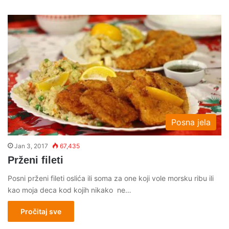
Posna jela
Jan 3, 2017
67,435
Prženi fileti
Posni prženi fileti oslića ili soma za one koji vole morsku ribu ili
kao moja deca kod kojih nikako ne…
Pročitaj sve