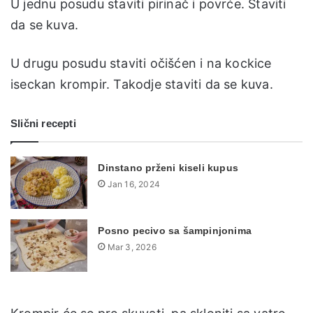
U jednu posudu staviti pirinač i povrće. Staviti
da se kuva.
U drugu posudu staviti očišćen i na kockice
iseckan krompir. Takodje staviti da se kuva.
Slični recepti
Dinstano prženi kiseli kupus
Jan 16, 2024
Posno pecivo sa šampinjonima
Mar 3, 2026