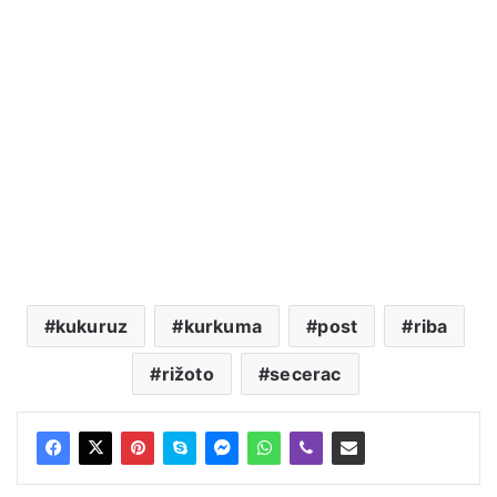
kukuruz
kurkuma
post
riba
rižoto
secerac