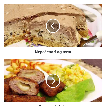
Nepečena
šlag
torta
Nepečena šlag torta
Punjene
faširke