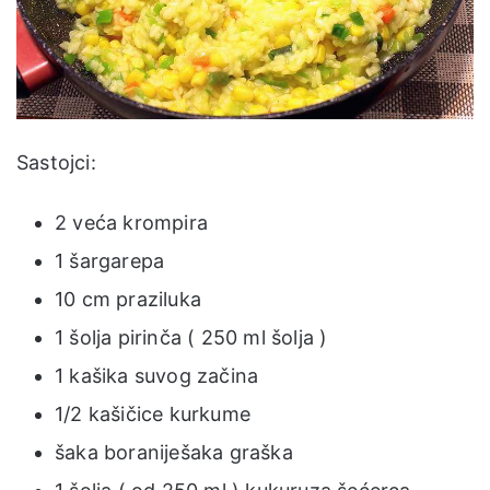
Sastojci:
2 veća krompira
1 šargarepa
10 cm praziluka
1 šolja pirinča ( 250 ml šolja )
1 kašika suvog začina
1/2 kašičice kurkume
šaka boraniješaka graška