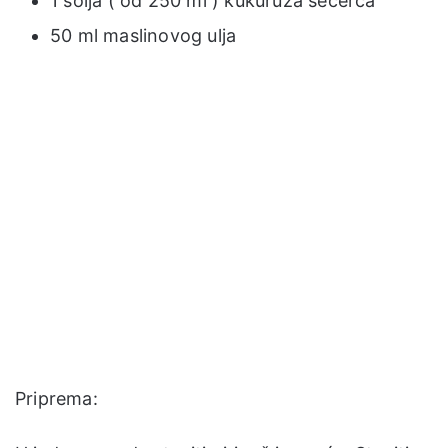
1 šolja ( od 250 ml ) kukuruza šećerca
50 ml maslinovog ulja
Priprema: