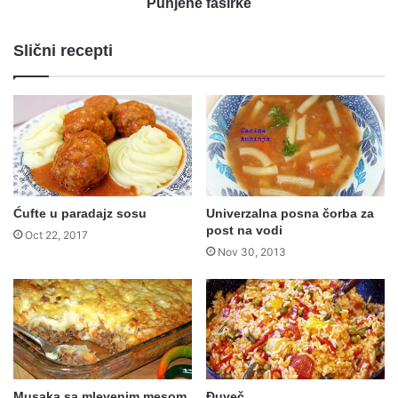
Punjene faširke
Slični recepti
Ćufte u paradajz sosu
Univerzalna posna čorba za
post na vodi
Oct 22, 2017
Nov 30, 2013
Musaka sa mlevenim mesom
Đuveč