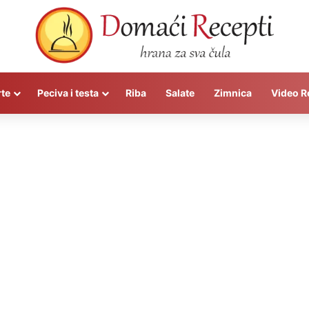
rte
Peciva i testa
Riba
Salate
Zimnica
Video R