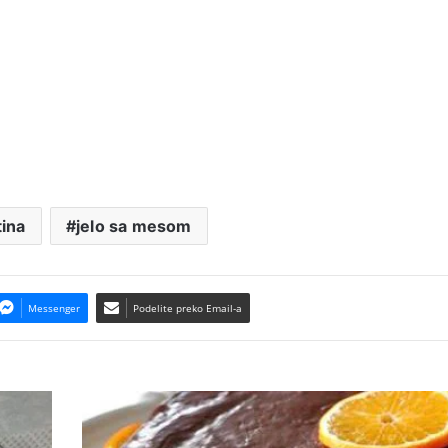
tina
jelo sa mesom
Messenger
Podelite preko Email-a
Jednostavna
torta
od