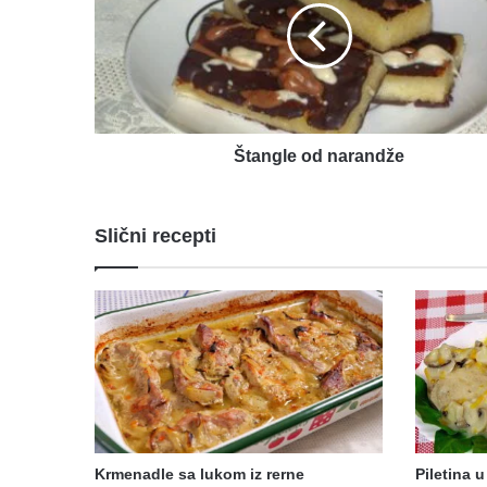
Štangle od narandže
Slični recepti
Krmenadle sa lukom iz rerne
Piletina u