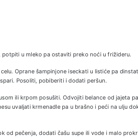
otpiti u mleko pa ostaviti preko noći u frižideru.
 celu. Oprane šampinjone iseckati u listiće pa dinstat
pari. Posoliti, pobiberiti i dodati peršun.
som ili krpom posušiti. Odvojiti belance od jajeta p
esu uvaljati krmenadle pa u brašno i peći na ulju do
ok od pečenja, dodati čašu supe ili vode i malo prokr