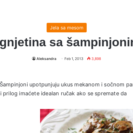
Jela sa mesom
gnjetina sa šampinjon
Aleksandra
Feb 1, 2013
3,898
ja. Šampinjoni upotpunjuju ukus mekanom i sočnom pa
 prilog imaćete idealan ručak ako se spremate da