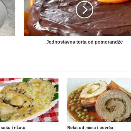
pomorandže
Jednostavna torta od pomorandže
 sosu i rižoto
Rolat od mesa i povrća