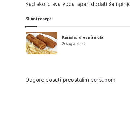
Kad skoro sva voda ispari dodati šampinj
Slični recepti
Karadjordjeva šnicla
Aug 4, 2012
Odgore posuti preostalim peršunom