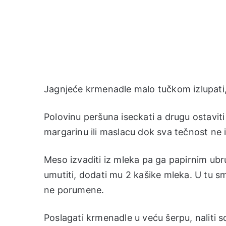
Jagnjeće krmenadle malo tučkom izlupati, p
Polovinu peršuna iseckati a drugu ostaviti
margarinu ili maslacu dok sva tečnost ne is
Meso izvaditi iz mleka pa ga papirnim ubru
umutiti, dodati mu 2 kašike mleka. U tu sm
ne porumene.
Poslagati krmenadle u veću šerpu, naliti s