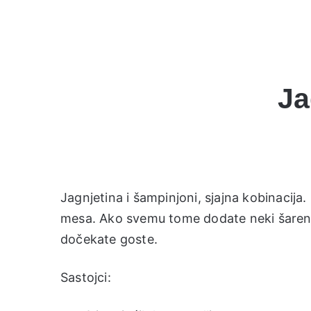
Ja
Jagnjetina i šampinjoni, sjajna kobinaci
mesa. Ako svemu tome dodate neki šareni
dočekate goste.
Sastojci: