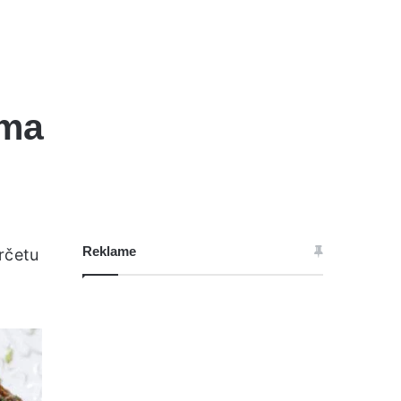
ima
Reklame
rčetu