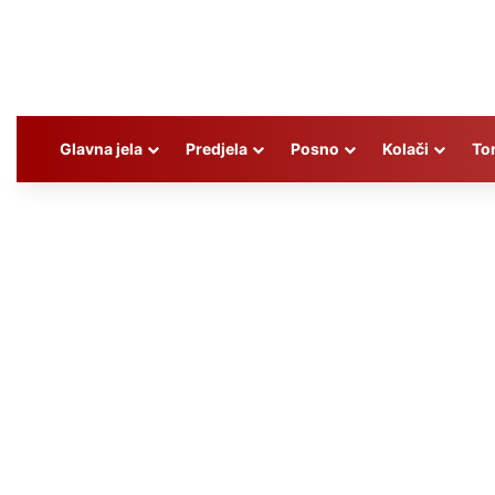
Glavna jela
Predjela
Posno
Kolači
To