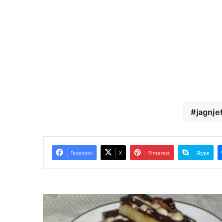
jagnje
Facebook
X
Pinterest
Skype
Štangle
od
narandže