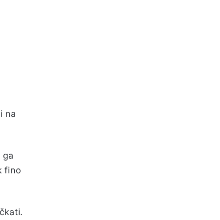
i na
a ga
k fino
čkati.