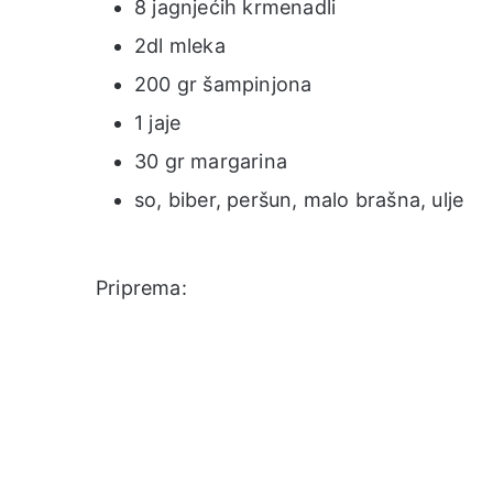
8 jagnjećih krmenadli
2dl mleka
200 gr šampinjona
1 jaje
30 gr margarina
so, biber, peršun, malo brašna, ulje
Priprema: