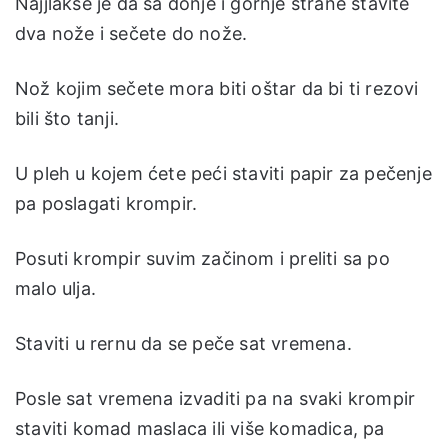
Najjlakše je da sa donje i gornje strane stavite
dva nože i sečete do nože.
Nož kojim sečete mora biti oštar da bi ti rezovi
bili što tanji.
U pleh u kojem ćete peći staviti papir za pečenje
pa poslagati krompir.
Posuti krompir suvim začinom i preliti sa po
malo ulja.
Staviti u rernu da se peče sat vremena.
Posle sat vremena izvaditi pa na svaki krompir
staviti komad maslaca ili više komadica, pa