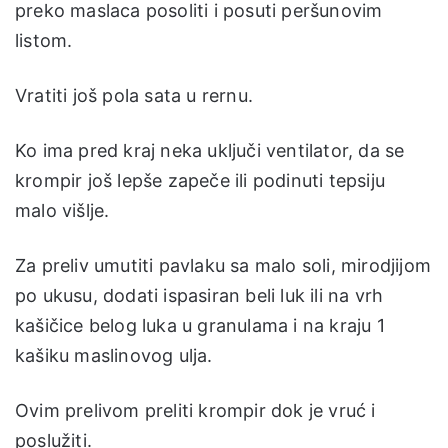
preko maslaca posoliti i posuti peršunovim
listom.
Vratiti još pola sata u rernu.
Ko ima pred kraj neka uključi ventilator, da se
krompir još lepše zapeče ili podinuti tepsiju
malo višlje.
Za preliv umutiti pavlaku sa malo soli, mirodjijom
po ukusu, dodati ispasiran beli luk ili na vrh
kašičice belog luka u granulama i na kraju 1
kašiku maslinovog ulja.
Ovim prelivom preliti krompir dok je vruć i
poslužiti.