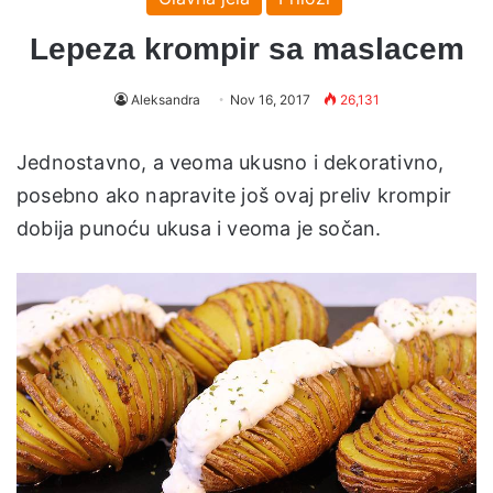
Lepeza krompir sa maslacem
Aleksandra
Nov 16, 2017
26,131
Jednostavno, a veoma ukusno i dekorativno,
posebno ako napravite još ovaj preliv krompir
dobija punoću ukusa i veoma je sočan.