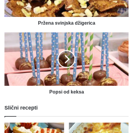
Pržena svinjska džigerica
Popsi
od
keksa
Popsi od keksa
Slični recepti