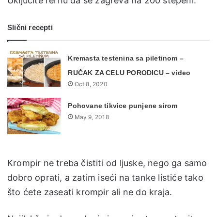
Uključite rernu da se zagreva na 200 stepeni.
Slični recepti
Kremasta testenina sa piletinom –
RUČAK ZA CELU PORODICU – video
Oct 8, 2020
Pohovane tikvice punjene sirom
May 9, 2018
Krompir ne treba čistiti od ljuske, nego ga samo
dobro oprati, a zatim iseći na tanke listiće tako
što ćete zaseati krompir ali ne do kraja.