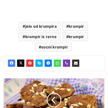
jelo od krumpira
krompir
krompir iz rerne
krumpir
socni krompir
Pržena
svinjska
džigerica