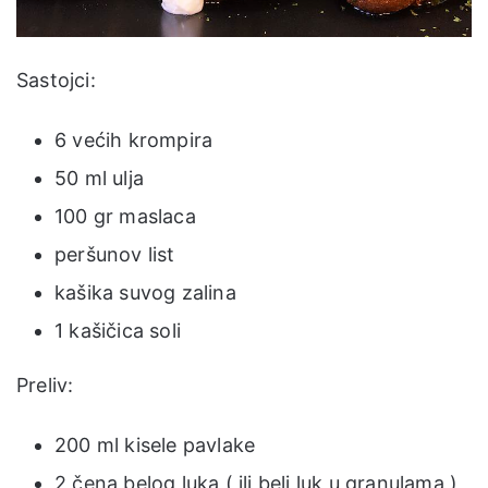
Sastojci:
6 većih krompira
50 ml ulja
100 gr maslaca
peršunov list
kašika suvog zalina
1 kašičica soli
Preliv:
200 ml kisele pavlake
2 čena belog luka ( ili beli luk u granulama )