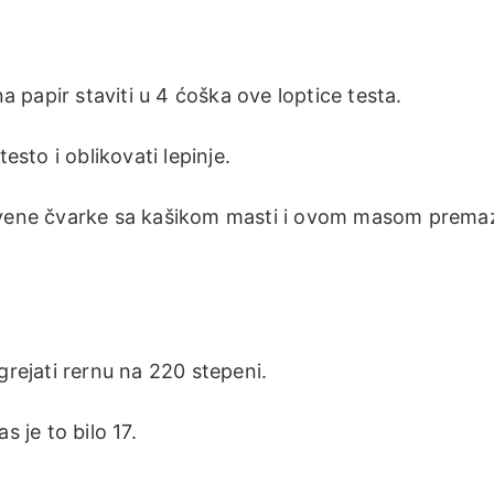
na papir staviti u 4 ćoška ove loptice testa.
esto i oblikovati lepinje.
levene čvarke sa kašikom masti i ovom masom prema
grejati rernu na 220 stepeni.
s je to bilo 17.