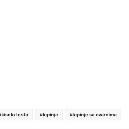
kiselo testo
lepinje
lepinje sa cvarcima