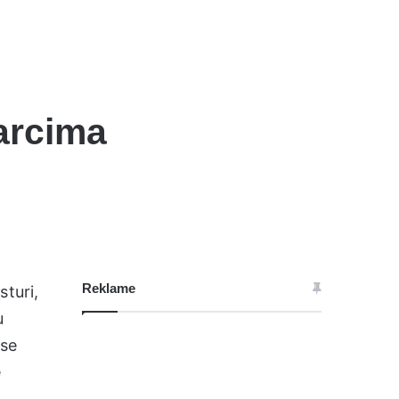
varcima
Reklame
sturi,
u
 se
e