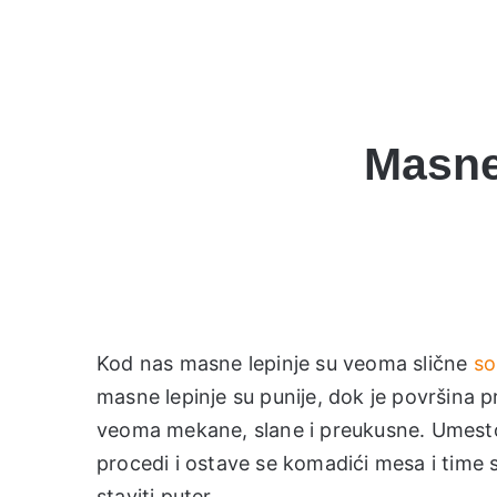
Masne 
Kod nas masne lepinje su veoma slične
s
masne lepinje su punije, dok je površina
veoma mekane, slane i preukusne. Umesto 
procedi i ostave se komadići mesa i time
staviti puter.