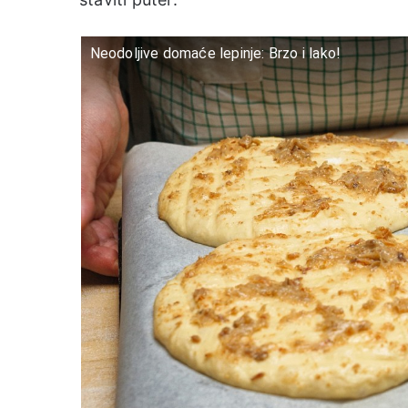
Neodoljive domaće lepinje: Brzo i lako!