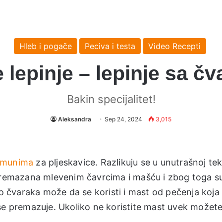
Hleb i pogače
Peciva i testa
Video Recepti
lepinje – lepinje sa č
Bakin specijalitet!
Aleksandra
Sep 24, 2024
3,015
omunima
za pljeskavice. Razlikuju se u unutrašnoj tek
 premazana mlevenim čavrcima i mašću i zbog toga s
čvaraka može da se koristi i mast od pečenja koja
 se premazuje. Ukoliko ne koristite mast uvek možet