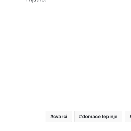
cvarci
domace lepinje