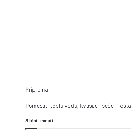
Priprema:
Pomešati toplu vodu, kvasac i šeće ri osta
Slični recepti