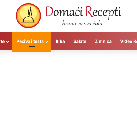
rte
Peciva i testa
Riba
Salate
Zimnica
Video R