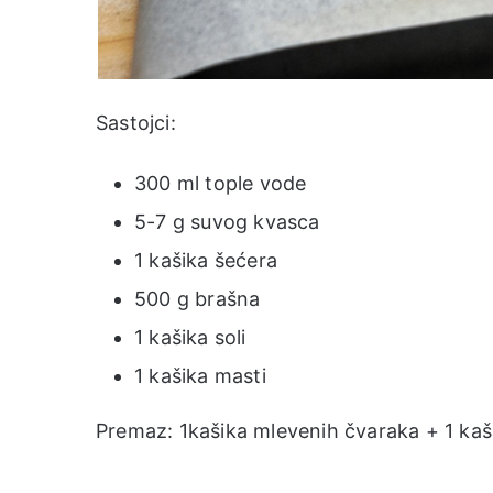
Sastojci:
300 ml tople vode
5-7 g suvog kvasca
1 kašika šećera
500 g brašna
1 kašika soli
1 kašika masti
Premaz: 1kašika mlevenih čvaraka + 1 kaš