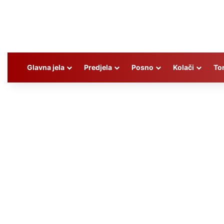
Glavna jela
Predjela
Posno
Kolači
To