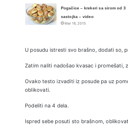
Pogačice – krekeri sa sirom od 3
sastojka – video
Mar 16, 2015
U posudu istresti svo brašno, dodati so, 
Zatim naliti nadošao kvasac i promešati, 
Ovako testo izvaditi iz posude pa uz pom
oblikovati.
Podeliti na 4 dela.
Ispred sebe posuti sto brašnom, oblikovati 