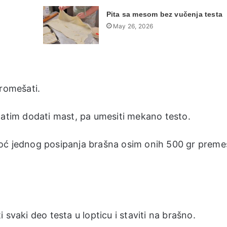
Pita sa mesom bez vučenja testa
May 26, 2026
promešati.
zatim dodati mast, pa umesiti mekano testo.
oć jednog posipanja brašna osim onih 500 gr premesi
svaki deo testa u lopticu i staviti na brašno.