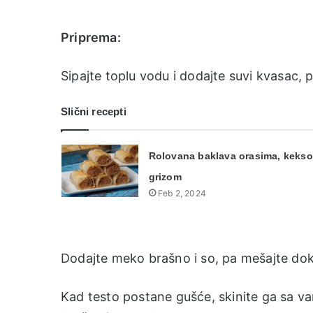
Priprema:
Sipajte toplu vodu i dodajte suvi kvasac, 
Slični recepti
Rolovana baklava orasima, kekso
grizom
Feb 2, 2024
Dodajte meko brašno i so, pa mešajte dok 
Kad testo postane gušće, skinite ga sa va