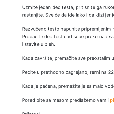
Uzmite jedan deo testa, pritisnite ga ruko
rastanjite. Sve će da ide lako i da klizi jer
Razvučeno testo napunite pripremljenim n
Prebacite deo testa od sebe preko nadeva i
i stavite u pleh.
Kada završite, premažite sve preostalim u
Pecite u prethodno zagrejanoj rerni na 22
Kada je pečena, premažite je sa malo vode
Pored pite sa mesom predlažemo vam i
p