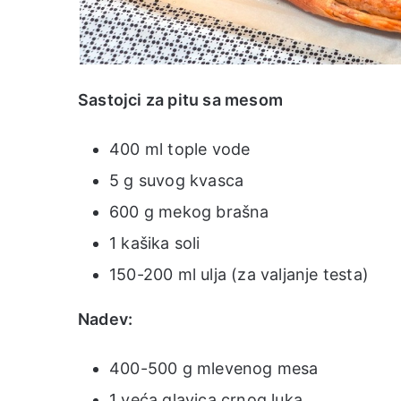
Sastojci za pitu sa mesom
400 ml tople vode
5 g suvog kvasca
600 g mekog brašna
1 kašika soli
150-200 ml ulja (za valjanje testa)
Nadev:
400-500 g mlevenog mesa
1 veća glavica crnog luka