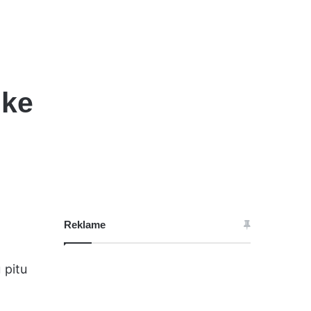
ike
Reklame
 pitu