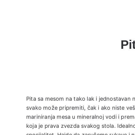
Pi
Pita sa mesom na tako lak i jednostavan na
svako može pripremiti, čak i ako niste veš
mariniranja mesa u mineralnoj vodi i prem
koja je prava zvezda svakog stola. Idealn
specijalitet. Hajde da zasučemo rukave i