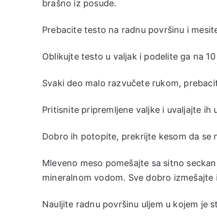
brašno iz posude.
Prebacite testo na radnu površinu i mesite
Oblikujte testo u valjak i podelite ga na 10
Svaki deo malo razvučete rukom, prebacite 
Pritisnite pripremljene valjke i uvaljajte ih
Dobro ih potopite, prekrijte kesom da se n
Mleveno meso pomešajte sa sitno seckani
mineralnom vodom. Sve dobro izmešajte i 
Nauljite radnu površinu uljem u kojem je st