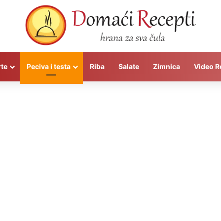
rte
Peciva i testa
Riba
Salate
Zimnica
Video R