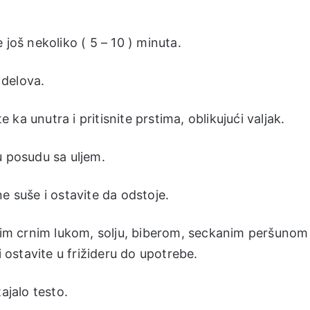
 još nekoliko ( 5 – 10 ) minuta.
 delova.
ka unutra i pritisnite prstima, oblikujući valjak.
 u posudu sa uljem.
e suše i ostavite da odstoje.
m crnim lukom, solju, biberom, seckanim peršunom 
ostavite u frižideru do upotrebe.
ajalo testo.