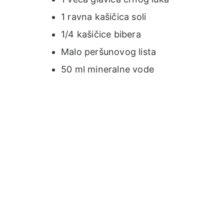
1 ravna kašičica soli
1/4 kašičice bibera
Malo peršunovog lista
50 ml mineralne vode