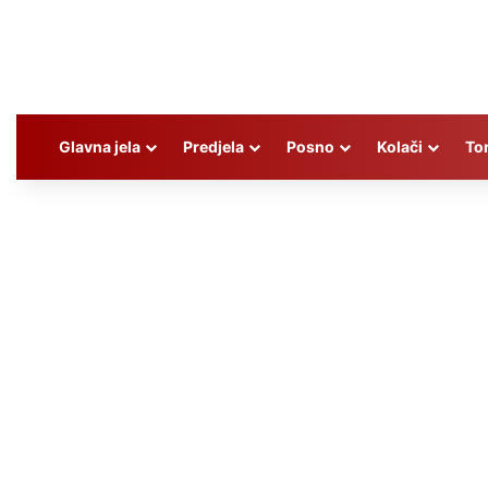
Glavna jela
Predjela
Posno
Kolači
To