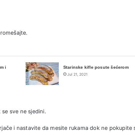
promešajte.
m i
Starinske kifle posute šećerom
Jul 21, 2021
se sve ne sjedini.
rjače i nastavite da mesite rukama dok ne pokupite 