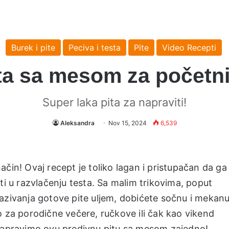
Burek i pite
Peciva i testa
Pite
Video Recepti
ta sa mesom za početn
Super laka pita za napraviti!
Aleksandra
Nov 15, 2024
6,539
čin! Ovaj recept je toliko lagan i pristupačan da ga
ti u razvlačenju testa. Sa malim trikovima, poput
azivanja gotove pite uljem, dobićete sočnu i mekanu
o za porodične večere, ručkove ili čak kao vikend
 napravimo ovu predivnu pitu sa mesom zajedno!