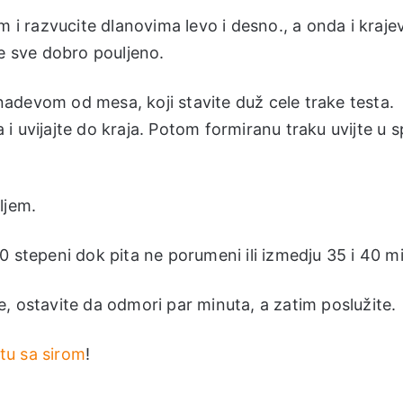
m i razvucite dlanovima levo i desno., a onda i kraje
 je sve dobro pouljeno.
adevom od mesa, koji stavite duž cele trake testa.
 uvijajte do kraja. Potom formiranu traku uvijte u s
ljem.
0 stepeni dok pita ne porumeni ili izmedju 35 i 40 m
, ostavite da odmori par minuta, a zatim poslužite.
itu sa sirom
!