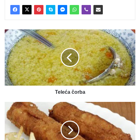
Teleća
čorba
Teleća čorba
Karadjordjeva
šnicla