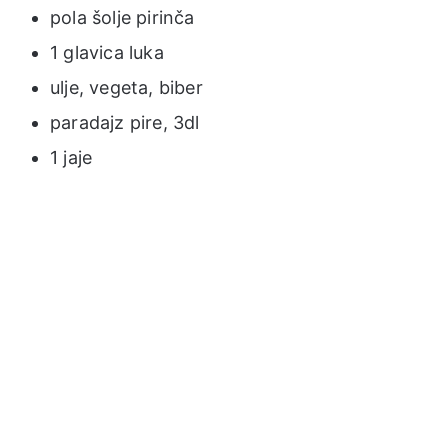
pola šolje pirinča
1 glavica luka
ulje, vegeta, biber
paradajz pire, 3dl
1 jaje