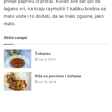
prelije papriku (s’prsta). Kuvati sve sat ipo da
lagano vri, na kraju raymutiti 1 kašiku brašna sa
malo vode i to dodati, da se malo zgusne, jako
malo.
Slični recepti
Čobanac
Jun 3, 2015
Riža sa povrćem i ćuftama
Jul 10, 2014