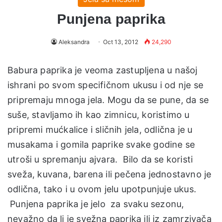
Punjena paprika
Aleksandra
Oct 13, 2012
24,290
Babura paprika je veoma zastupljena u našoj
ishrani po svom specifičnom ukusu i od nje se
pripremaju mnoga jela. Mogu da se pune, da se
suše, stavljamo ih kao zimnicu, koristimo u
pripremi mućkalice i sličnih jela, odlična je u
musakama i gomila paprike svake godine se
utroši u spremanju ajvara. Bilo da se koristi
sveža, kuvana, barena ili pečena jednostavno je
odlična, tako i u ovom jelu upotpunjuje ukus.
Punjena paprika je jelo za svaku sezonu,
nevažno da li je svežna paprika ili iz zamrzivača