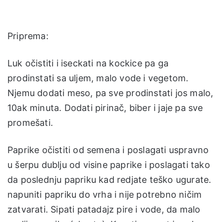
Priprema:
Luk očistiti i iseckati na kockice pa ga
prodinstati sa uljem, malo vode i vegetom.
Njemu dodati meso, pa sve prodinstati jos malo,
10ak minuta. Dodati pirinač, biber i jaje pa sve
promešati.
Paprike očistiti od semena i poslagati uspravno
u šerpu dublju od visine paprike i poslagati tako
da poslednju papriku kad redjate teško ugurate.
napuniti papriku do vrha i nije potrebno ničim
zatvarati. Sipati patadajz pire i vode, da malo