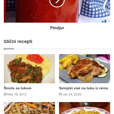
Pindjur
Slični recepti
Šnicle sa lukom
Svinjski vrat na luku iz rerne
May 16, 2013
Jan 24, 2020