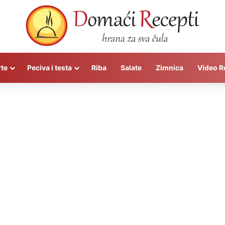
rte
Peciva i testa
Riba
Salate
Zimnica
Video R