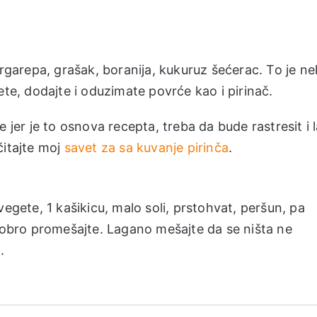
argarepa, grašak, boranija, kukuruz šećerac. To je n
te, dodajte i oduzimate povrće kao i pirinač.
 jer je to osnova recepta, treba da bude rastresit i 
čitajte moj
savet za sa kuvanje pirinča
.
vegete, 1 kašikicu, malo soli, prstohvat, peršun, pa
 dobro promešajte. Lagano mešajte da se ništa ne
.