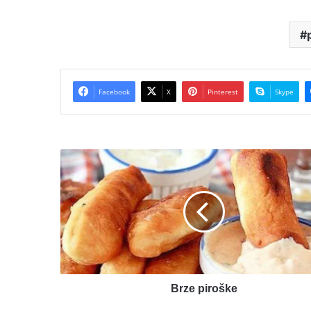
Facebook
X
Pinterest
Skype
Brze
piroške
Brze piroške