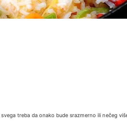
, svega treba da onako bude srazmerno ili nečeg viš