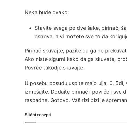
Neka bude ovako:
Stavite svega po dve šake, pirinač, š
osnova, a vi možete sve to da koriguje
Pirinač skuvajte, pazite da ga ne prekuvate
Ako niste sigurni kako da ga skuvate, pro
Povrće takodje skuvajte.
U posebu posudu uspite malo ulja, 0, 5dl, 
izmešajte. Dodajte pirinač i povrće i sve
raspadne. Gotovo. Vaš rizi bizi je spreman
Slični recepti