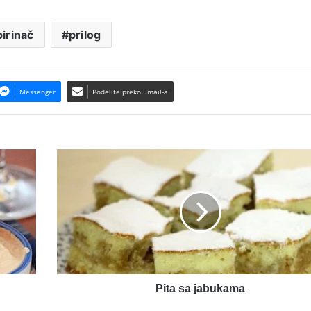
pirinač
prilog
Messenger
Podelite preko Email-a
Pita
sa
jabukama
Pita sa jabukama