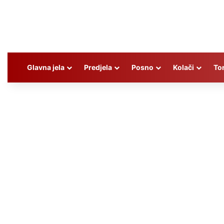
Glavna jela
Predjela
Posno
Kolači
To