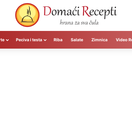
rte
Peciva i testa
Riba
Salate
Zimnica
Video R