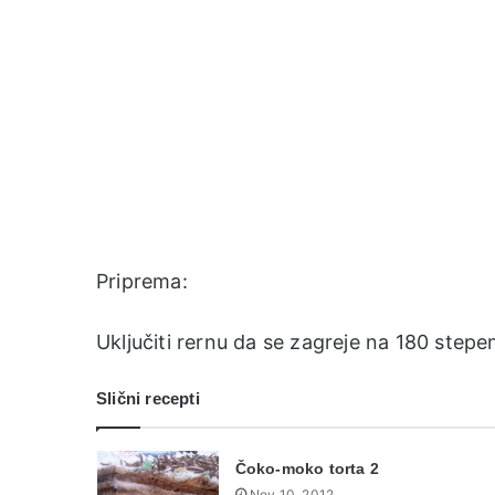
Priprema:
Uključiti rernu da se zagreje na 180 stepen
Slični recepti
Čoko-moko torta 2
Nov 10, 2012