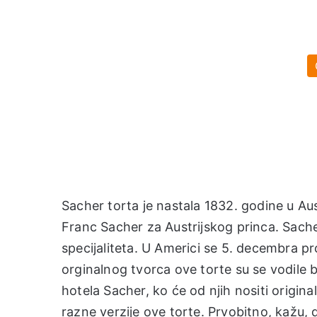
Sacher torta je nastala 1832. godine u Aust
Franc Sacher za Austrijskog princa. Sache
specijaliteta. U Americi se 5. decembra p
orginalnog tvorca ove torte su se vodile b
hotela Sacher, ko će od njih nositi original
razne verzije ove torte. Prvobitno, kažu, 