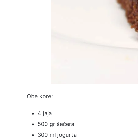
Obe kore:
4 jaja
500 gr šećera
300 ml jogurta