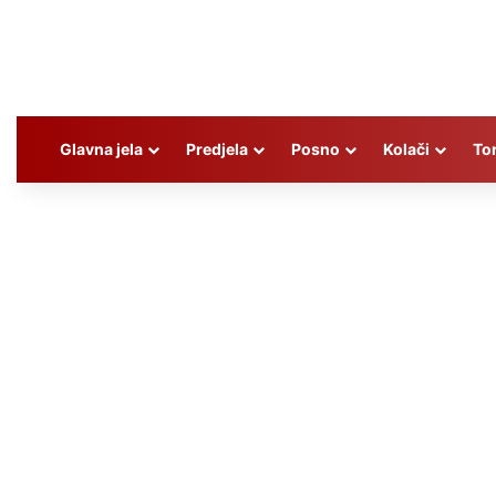
Glavna jela
Predjela
Posno
Kolači
To