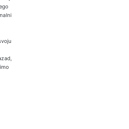
nego
nalni
svoju
azad,
vimo