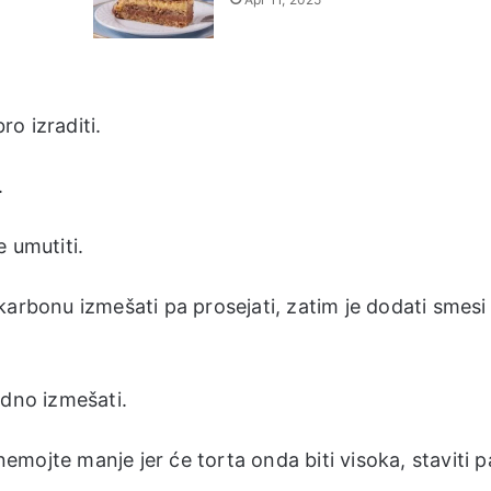
o izraditi.
.
 umutiti.
karbonu izmešati pa prosejati, zatim je dodati smesi
edno izmešati.
mojte manje jer će torta onda biti visoka, staviti p