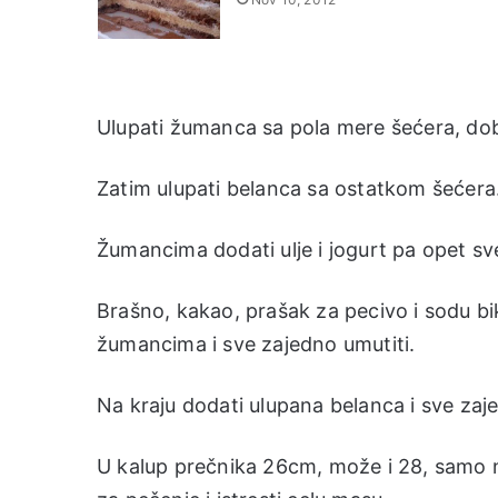
Ulupati žumanca sa pola mere šećera, dobr
Zatim ulupati belanca sa ostatkom šećera
Žumancima dodati ulje i jogurt pa opet sve
Brašno, kakao, prašak za pecivo i sodu bi
žumancima i sve zajedno umutiti.
Na kraju dodati ulupana belanca i sve zaj
U kalup prečnika 26cm, može i 28, samo ne