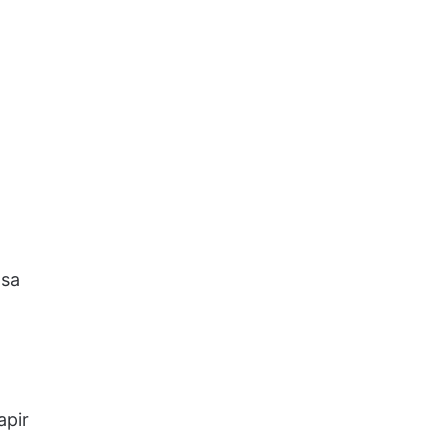
 sa
apir