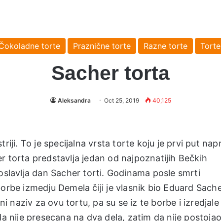
Čokoladne torte
Praznične torte
Razne torte
Torte
Sacher torta
Aleksandra
Oct 25, 2019
40,125
riji. To je specijalna vrsta torte koju je prvi put nap
r torta predstavlja jedan od najpoznatijih Bečkih
roslavlja dan Sacher torti. Godinama posle smrti
orbe izmedju Demela čiji je vlasnik bio Eduard Sache
ni naziv za ovu tortu, pa su se iz te borbe i izredjale
da nije presecana na dva dela, zatim da nije postojao