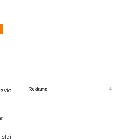
Reklame
ravio
r i
 sloj