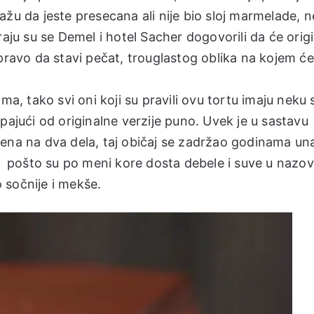
ažu da jeste presecana ali nije bio sloj marmelade, 
raju su se Demel i hotel Sacher dogovorili da će origi
 pravo da stavi pečat, trouglastog oblika na kojem će
ma, tako svi oni koji su pravili ovu tortu imaju neku 
pajući od originalne verzije puno. Uvek je u sastavu
čena na dva dela, taj običaj se zadržao godinama un
e, pošto su po meni kore dosta debele i suve u nazo
o sočnije i mekše.