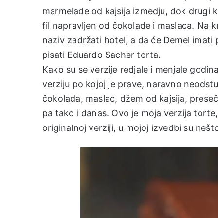
marmelade od kajsija izmedju, dok drugi k
fil napravljen od čokolade i maslaca. Na k
naziv zadržati hotel, a da će Demel imati
pisati Eduardo Sacher torta.
Kako su se verzije redjale i menjale godina
verziju po kojoj je prave, naravno neodstu
čokolada, maslac, džem od kajsija, prese
pa tako i danas. Ovo je moja verzija tort
originalnoj verziji, u mojoj izvedbi su nešt