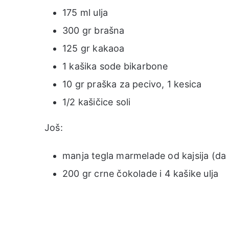
175 ml ulja
300 gr brašna
125 gr kakaoa
1 kašika sode bikarbone
10 gr praška za pecivo, 1 kesica
1/2 kašičice soli
Još:
manja tegla marmelade od kajsija (da
200 gr crne čokolade i 4 kašike ulja