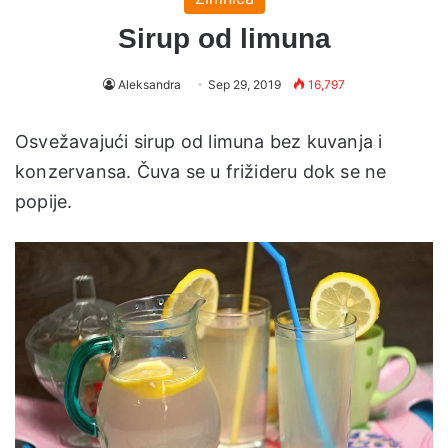
Sirup od limuna
Aleksandra
Sep 29, 2019
16,797
Osvežavajući sirup od limuna bez kuvanja i
konzervansa. Čuva se u frižideru dok se ne
popije.