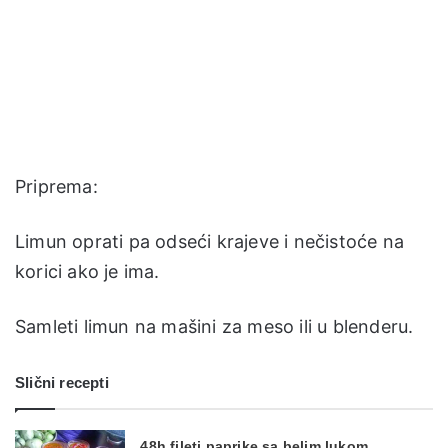
Priprema:
Limun oprati pa odseći krajeve i nečistoće na
korici ako je ima.
Samleti limun na mašini za meso ili u blenderu.
Slični recepti
48h fileti paprike sa belim lukom