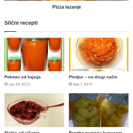
Pizza lazanje
Slični recepti
Pekmez od kajsija
Pindjur – na drugi način
Jun 29, 2013
Sep 7, 2013
Slatko od višanja
Paprika punjena kupusom