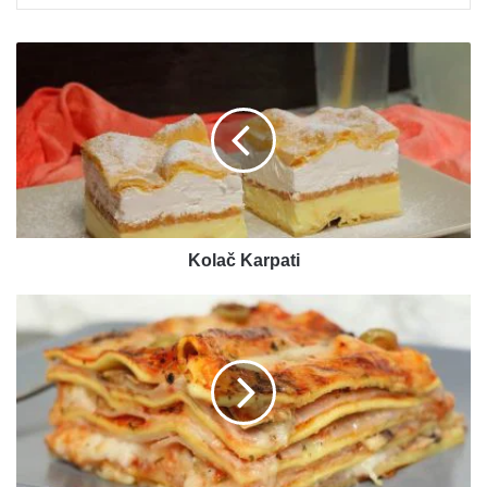
Kolač
Karpati
Kolač Karpati
Pizza
lazanje