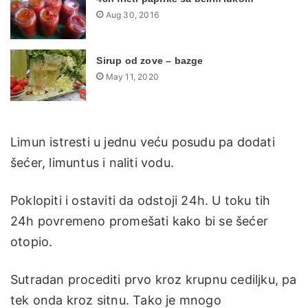
Aug 30, 2016
Sirup od zove – bazge
May 11, 2020
Limun istresti u jednu veću posudu pa dodati
šećer, limuntus i naliti vodu.
Poklopiti i ostaviti da odstoji 24h. U toku tih
24h povremeno promešati kako bi se šećer
otopio.
Sutradan procediti prvo kroz krupnu cediljku, pa
tek onda kroz sitnu. Tako je mnogo