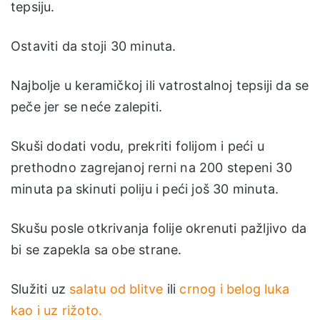
tepsiju.
Ostaviti da stoji 30 minuta.
Najbolje u keramičkoj ili vatrostalnoj tepsiji da se
peče jer se neće zalepiti.
Skuši dodati vodu, prekriti folijom i peći u
prethodno zagrejanoj rerni na 200 stepeni 30
minuta pa skinuti poliju i peći još 30 minuta.
Skušu posle otkrivanja folije okrenuti pažljivo da
bi se zapekla sa obe strane.
Služiti uz
salatu od blitve
ili
crnog i belog luka
kao i uz rižoto.