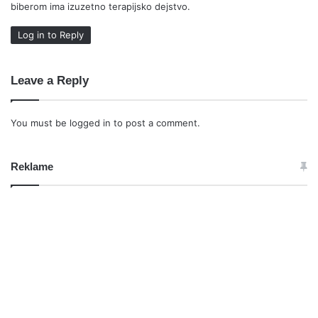
biberom ima izuzetno terapijsko dejstvo.
:
Log in to Reply
Leave a Reply
You must be
logged in
to post a comment.
Reklame