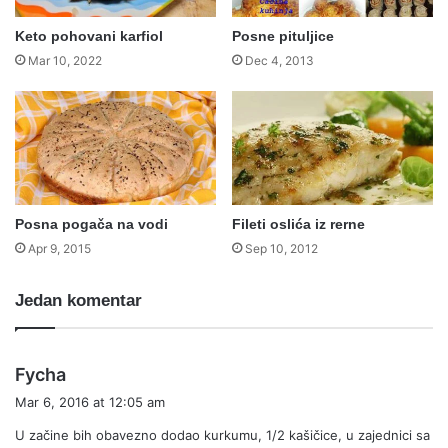
Keto pohovani karfiol
Posne pituljice
Mar 10, 2022
Dec 4, 2013
Posna pogača na vodi
Fileti oslića iz rerne
Apr 9, 2015
Sep 10, 2012
Jedan komentar
s
Fycha
a
Mar 6, 2016 at 12:05 am
y
U začine bih obavezno dodao kurkumu, 1/2 kašičice, u zajednici sa
s