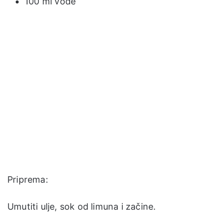
100 ml vode
Priprema:
Umutiti ulje, sok od limuna i začine.