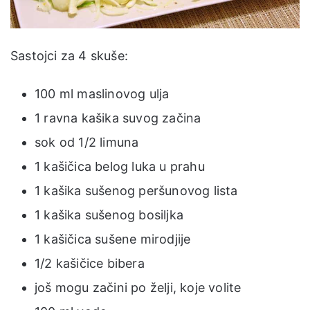
Sastojci za 4 skuše:
100 ml maslinovog ulja
1 ravna kašika suvog začina
sok od 1/2 limuna
1 kašičica belog luka u prahu
1 kašika sušenog peršunovog lista
1 kašika sušenog bosiljka
1 kašičica sušene mirodjije
1/2 kašičice bibera
još mogu začini po želji, koje volite