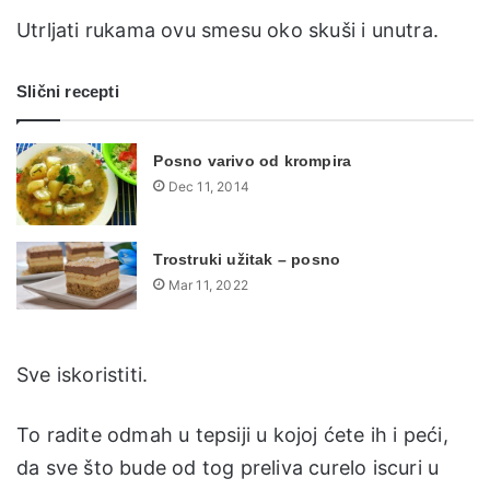
Utrljati rukama ovu smesu oko skuši i unutra.
Slični recepti
Posno varivo od krompira
Dec 11, 2014
Trostruki užitak – posno
Mar 11, 2022
Sve iskoristiti.
To radite odmah u tepsiji u kojoj ćete ih i peći,
da sve što bude od tog preliva curelo iscuri u