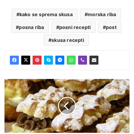
kako se sprema skusa
morska riba
posna riba
posni recepti
post
skusa recepti
Ekleri
sa
čokoladnim
kremom