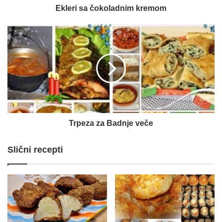
Ekleri sa čokoladnim kremom
Trpeza
za
Badnje
veče
Trpeza za Badnje veče
Slični recepti