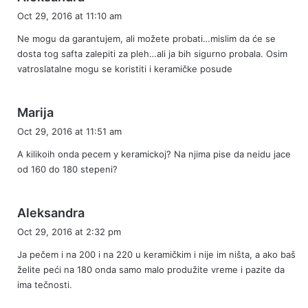
a
Oct 29, 2016 at 11:10 am
y
Ne mogu da garantujem, ali možete probati…mislim da će se
s
dosta tog safta zalepiti za pleh…ali ja bih sigurno probala. Osim
:
vatroslatalne mogu se koristiti i keramičke posude
s
Marija
a
Oct 29, 2016 at 11:51 am
y
A kilikoih onda pecem y keramickoj? Na njima pise da neidu jace
s
od 160 do 180 stepeni?
:
s
Aleksandra
a
Oct 29, 2016 at 2:32 pm
y
Ja pečem i na 200 i na 220 u keramičkim i nije im ništa, a ako baš
s
želite peći na 180 onda samo malo produžite vreme i pazite da
:
ima tečnosti.