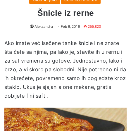
Šnicle iz rerne
Aleksandra
Feb 6, 2016
255,820
Ako imate već isečene tanke šnicle i ne znate
šta ćete sa njima, pa lako je, stavite ih u rernu i
za sat vremena su gotove. Jednostavno, lako i
brzo, a vi skoro pa slobodni. Nije potrebno ni da
ih okrećete, povremeno samo ih pogledate kroz
staklo. Ukus je sjajan a one mekane, gratis
dobijete fini saft .