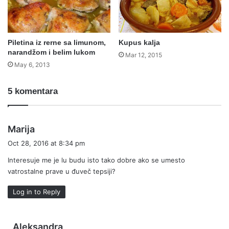
Piletina iz rerne sa limunom,
Kupus kalja
narandžom i belim lukom
Mar 12, 2015
May 6, 2013
5 komentara
s
Marija
a
Oct 28, 2016 at 8:34 pm
y
Interesuje me je lu budu isto tako dobre ako se umesto
s
vatrostalne prave u đuveč tepsiji?
:
Log in to Reply
s
Aleksandra