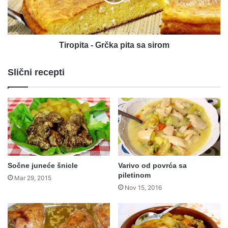
sirom
Tiropita - Grčka pita sa sirom
Slični recepti
Sočne juneće šnicle
Varivo od povrća sa
piletinom
Mar 29, 2015
Nov 15, 2016