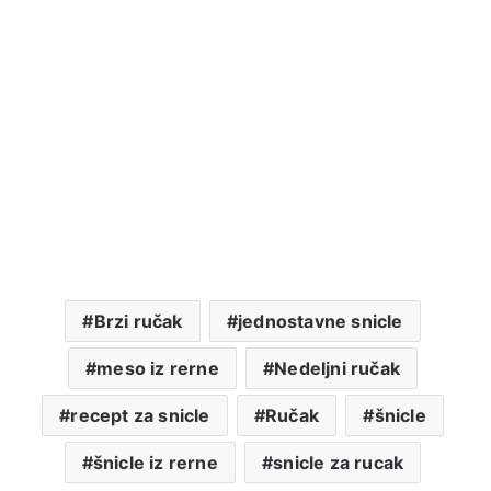
Brzi ručak
jednostavne snicle
meso iz rerne
Nedeljni ručak
recept za snicle
Ručak
šnicle
šnicle iz rerne
snicle za rucak