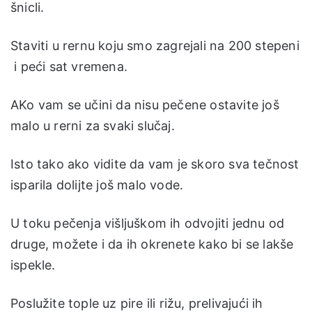
šnicli.
Staviti u rernu koju smo zagrejali na 200 stepeni
i peći sat vremena.
AKo vam se učini da nisu pečene ostavite još
malo u rerni za svaki slučaj.
Isto tako ako vidite da vam je skoro sva tečnost
isparila dolijte još malo vode.
U toku pečenja višljuškom ih odvojiti jednu od
druge, možete i da ih okrenete kako bi se lakše
ispekle.
Poslužite tople uz pire ili rižu, prelivajući ih