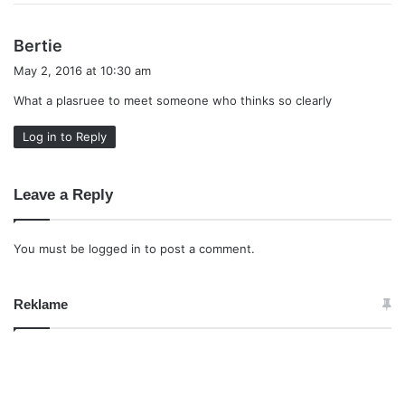
s
Bertie
a
May 2, 2016 at 10:30 am
y
What a plasruee to meet someone who thinks so clearly
s
:
Log in to Reply
Leave a Reply
You must be
logged in
to post a comment.
Reklame