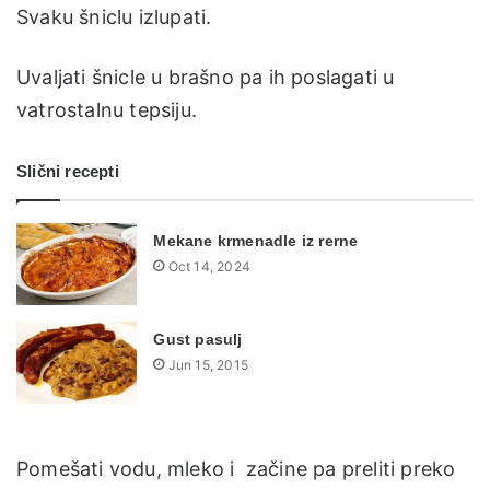
Svaku šniclu izlupati.
Uvaljati šnicle u brašno pa ih poslagati u
vatrostalnu tepsiju.
Slični recepti
Mekane krmenadle iz rerne
Oct 14, 2024
Gust pasulj
Jun 15, 2015
Pomešati vodu, mleko i začine pa preliti preko