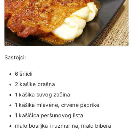
Sastojci:
6 šnicli
2 kašike brašna
1 kašika suvog začina
1 kašika mlevene, crvene paprike
1 kašičica peršunovog lista
malo bosiljka i ruzmarina, malo bibera