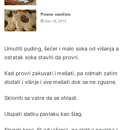
Posne vanilice
Dec 16, 2012
Umutiti puding, šećer i malo soka od višanja a
ostatak soka staviti da provri.
Kad provri zakuvati i mešati, pa odmah zatim
dodati i višnje i sve mešati dok se ne zgusne.
Skloniti sa vatre da se ohladi.
Ulupati slatku pavlaku kao šlag.
Slagati kora, fil od višanja, pa slatka pavlaka i