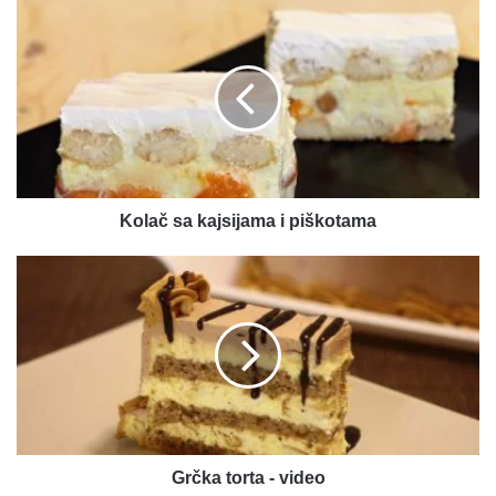
Kolač
sa
kajsijama
i
piškotama
Kolač sa kajsijama i piškotama
Grčka
torta
-
video
Grčka torta - video