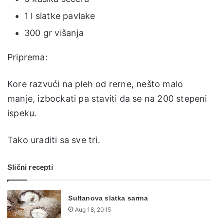
1 l slatke pavlake
300 gr višanja
Priprema:
Kore razvući na pleh od rerne, nešto malo
manje, izbockati pa staviti da se na 200 stepeni
ispeku.
Tako uraditi sa sve tri.
Slični recepti
Sultanova slatka sarma
Aug 18, 2015