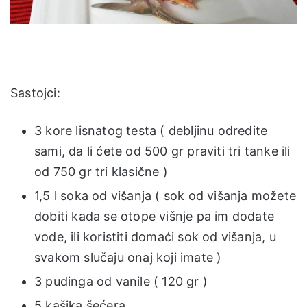
Sastojci:
3 kore lisnatog testa ( debljinu odredite
sami, da li ćete od 500 gr praviti tri tanke ili
od 750 gr tri klasične )
1,5 l soka od višanja ( sok od višanja možete
dobiti kada se otope višnje pa im dodate
vode, ili koristiti domaći sok od višanja, u
svakom slučaju onaj koji imate )
3 pudinga od vanile ( 120 gr )
5 kašika šećera