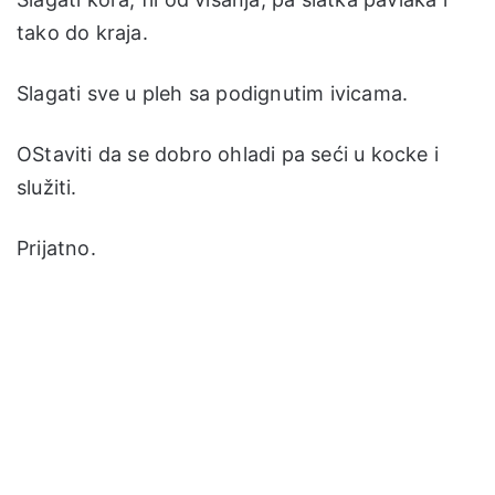
tako do kraja.
Slagati sve u pleh sa podignutim ivicama.
OStaviti da se dobro ohladi pa seći u kocke i
služiti.
Prijatno.