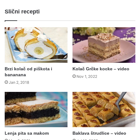
Slični recepti
Brzi kolač od piškota i
Kolač Grčke kocke – video
bananana
Nov 1, 2022
Jan 2, 2018
Lenja pita sa makom
Baklava štrudlice – video