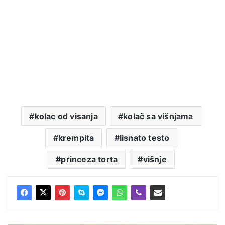
kolac od visanja
kolač sa višnjama
krempita
lisnato testo
princeza torta
višnje