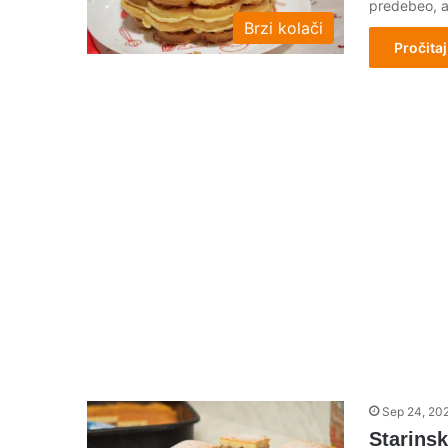
predebeo, a
Brzi kolači
Pročitaj
Sep 24, 20
Starinsk