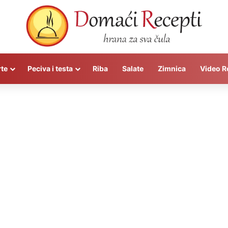
rte
Peciva i testa
Riba
Salate
Zimnica
Video R