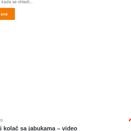
 kada se ohladi…
 sve
20
i kolač sa jabukama – video