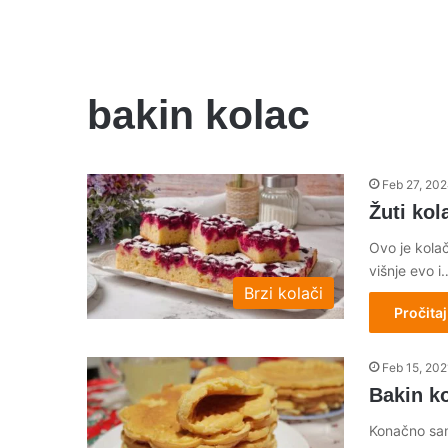
bakin kolac
Feb 27, 20
Žuti kol
Ovo je kolač
višnje evo i
Brzi kolači
Pročitaj
Feb 15, 202
Bakin k
Konačno sam