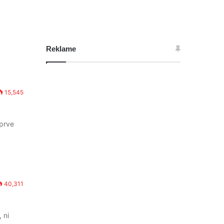
Reklame
15,545
 prve
40,311
 ni