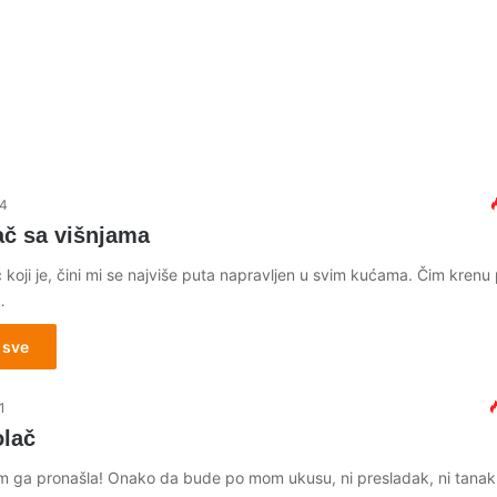
24
ač sa višnjama
 koji je, čini mi se najviše puta napravljen u svim kućama. Čim krenu
…
 sve
1
olač
 ga pronašla! Onako da bude po mom ukusu, ni presladak, ni tanak,