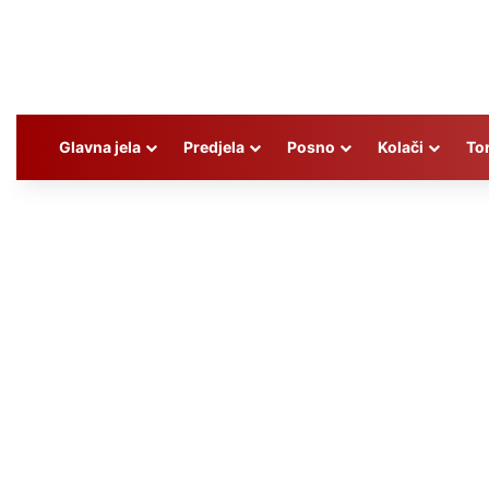
Glavna jela
Predjela
Posno
Kolači
To