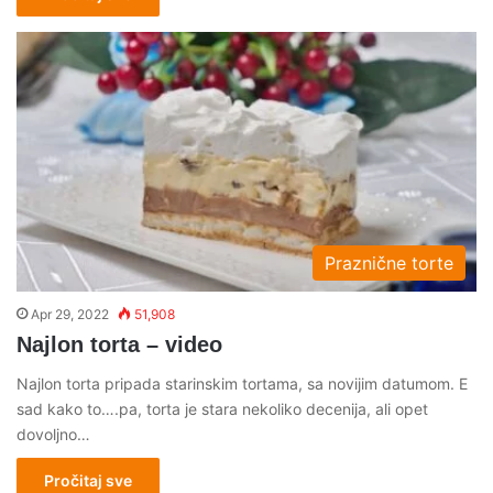
Praznične torte
Apr 29, 2022
51,908
Najlon torta – video
Najlon torta pripada starinskim tortama, sa novijim datumom. E
sad kako to….pa, torta je stara nekoliko decenija, ali opet
dovoljno…
Pročitaj sve