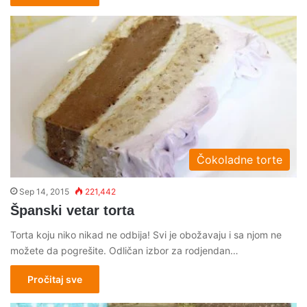
Čokoladne torte
Sep 14, 2015
221,442
Španski vetar torta
Torta koju niko nikad ne odbija! Svi je obožavaju i sa njom ne
možete da pogrešite. Odličan izbor za rodjendan…
Pročitaj sve