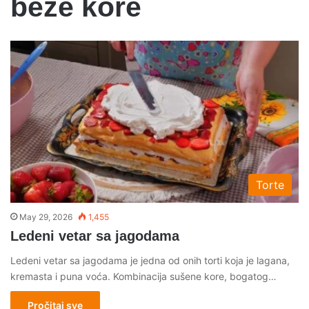
beze kore
Torte
May 29, 2026
1,455
Ledeni vetar sa jagodama
Ledeni vetar sa jagodama je jedna od onih torti koja je lagana,
kremasta i puna voća. Kombinacija sušene kore, bogatog…
Pročitaj sve