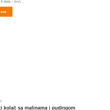
z 4 dela – brvi…
 sve
22
ti kolač sa malinama i pudingom