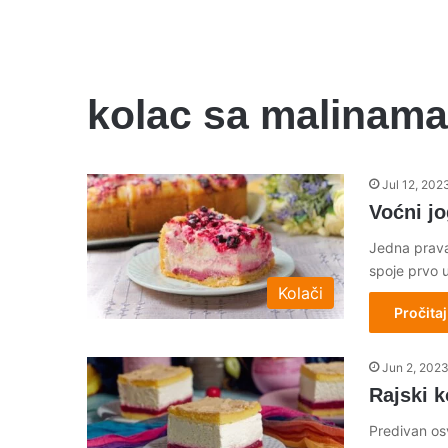
kolac sa malinama
Jul 12, 202
Voćni jo
Jedna prava 
spoje prvo 
Kolači
Pročitaj
Jun 2, 202
Rajski k
Predivan os