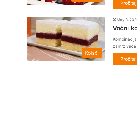
Pročitaj
May 3, 202
Voćni k
Kombinacija
zamrzivača i
Kolači
Pročitaj