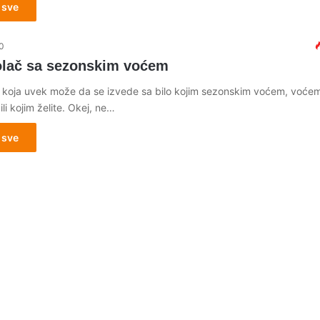
 sve
0
olač sa sezonskim voćem
 koja uvek može da se izvede sa bilo kojim sezonskim voćem, voćem
li kojim želite. Okej, ne…
 sve