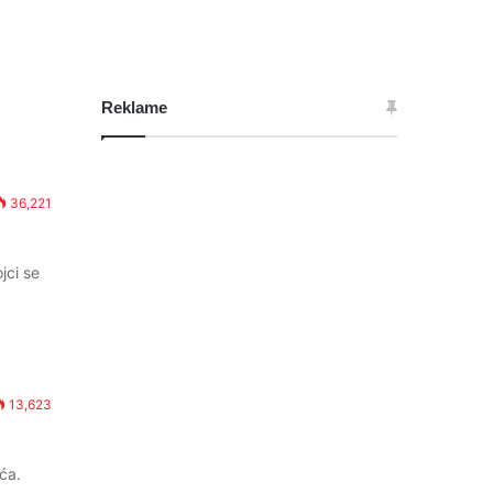
Reklame
36,221
jci se
13,623
ća.