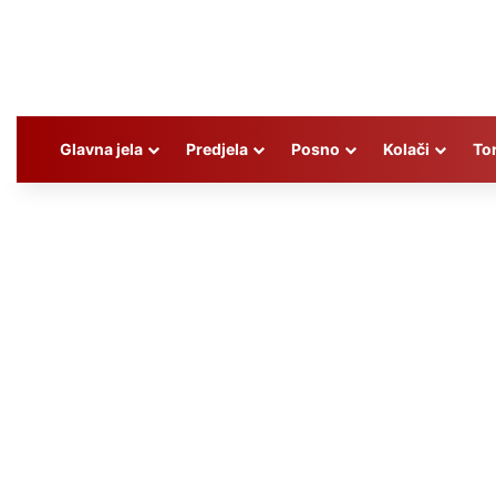
Glavna jela
Predjela
Posno
Kolači
To