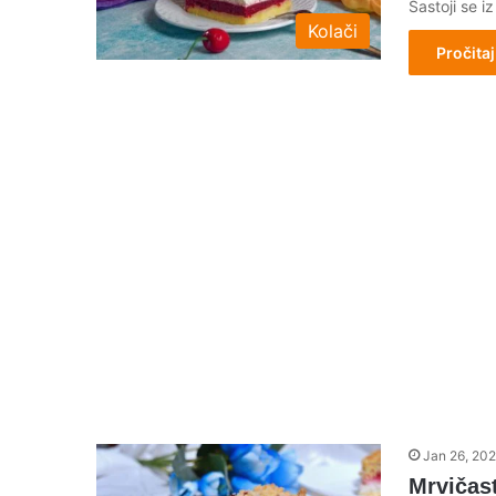
Sastoji se i
Kolači
Pročitaj
Jan 26, 20
Mrvičas