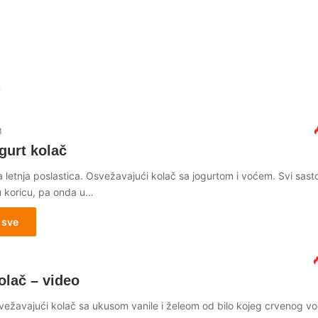
3
gurt kolač
letnja poslastica. Osvežavajući kolač sa jogurtom i voćem. Svi sasto
u koricu, pa onda u…
 sve
3
olač – video
vežavajući kolač sa ukusom vanile i želeom od bilo kojeg crvenog vo