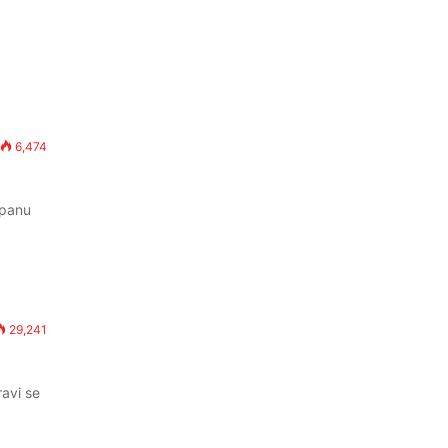
6,474
ipanu
29,241
ravi se