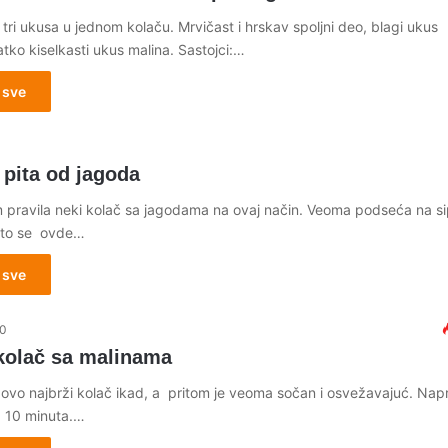
tri ukusa u jednom kolaču. Mrvičast i hrskav spoljni deo, blagi ukus
atko kiselkasti ukus malina. Sastojci:…
 sve
 pita od jagoda
m pravila neki kolač sa jagodama na ovaj način. Veoma podseća na s
što se ovde…
 sve
20
 kolač sa malinama
 ovo najbrži kolač ikad, a pritom je veoma sočan i osvežavajuć. Nap
 10 minuta.…