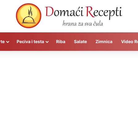
rte
Peciva i testa
Riba
Salate
Zimnica
Video R