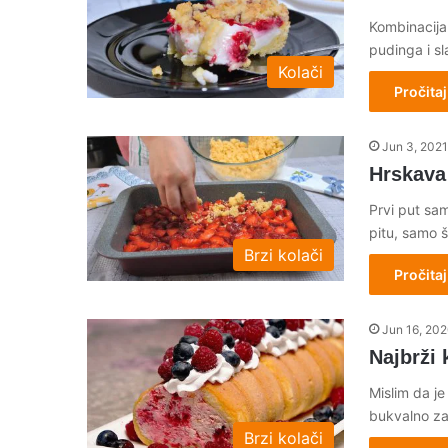
Kombinacija 
pudinga i sl
Kolači
Pročitaj
Jun 3, 2021
Hrskava
Prvi put sa
pitu, samo 
Brzi kolači
Pročitaj
Jun 16, 20
Najbrži
Mislim da je
bukvalno za
Brzi kolači