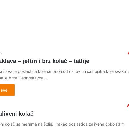
23
klava – jeftin i brz kolač – tatlije
aklava je poslastica koje se pravi od osnovnih sastojaka koje svaka 
ma je brza i jednostavna,…
 sve
aliveni kolač
veni kolač sa merama na šolje. Kakao poslastica zalivena čokoladim