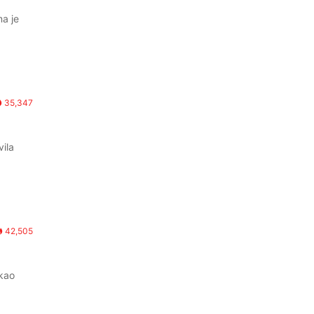
a je
35,347
vila
42,505
kao