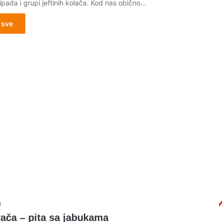
ipada i grupi jeftinih kolača. Kod nas obično…
 sve
0
ača – pita sa jabukama