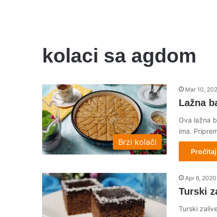
kolaci sa agdom
Mar 10, 20
Lažna ba
Ova lažna b
ima. Pripre
Brzi kolači
Pročitaj
Apr 6, 2020
Turski z
Turski zali