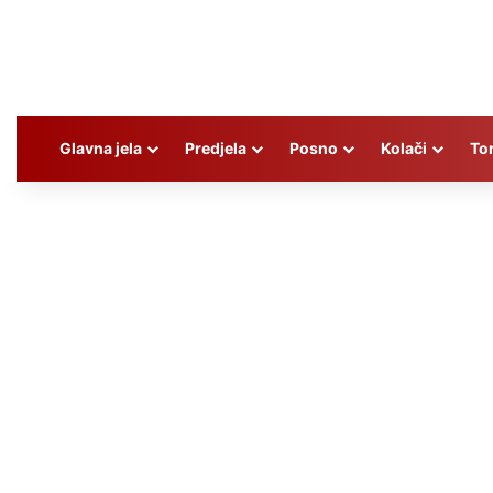
Glavna jela
Predjela
Posno
Kolači
To