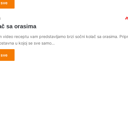
 sve
6
ač sa orasima
 video receptu vam predstavljamo brzi sočni kolač sa orasima. Prip
stavna u kojoj se sve samo…
 sve