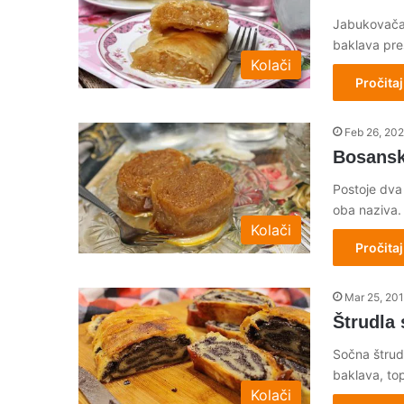
Jabukovača 
baklava pre
Kolači
Pročitaj
Feb 26, 20
Bosanske
Postoje dva 
oba naziva
Kolači
Pročitaj
Mar 25, 20
Štrudla
Sočna štrud
baklava, to
Kolači