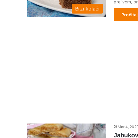
prelivom, pr
Brzi kolači
Pročitaj
Mar 4, 202
Jabukov