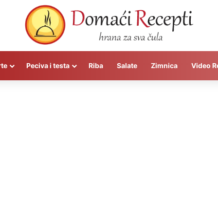
rte
Peciva i testa
Riba
Salate
Zimnica
Video R