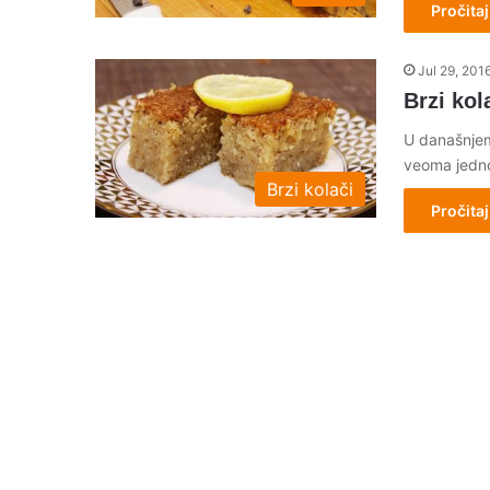
Pročitaj
Jul 29, 201
Brzi kol
U današnjem
veoma jedno
Brzi kolači
Pročitaj