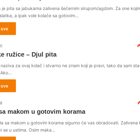
je pita sa jabukama zalivena šećernim sirupom/agdom. Za one kojim
slatka, a ipak vole kolače sa gotovim…
 sve
20
 ružice – Djul pita
naziva za ovaj kolač i stvarno ne znam koji je pravi, tako da sam sta
. Ako…
 sve
18
 sa makom u gotovim korama
la sa makom u gotovim korama sigurno će vas obradovati. Zalivena 
pi se u ustima. Osim maka…