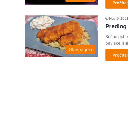
Pročitaj
Nov 9, 202
Predlog
Sočne pohov
pavlake ili
Glavna jela
Pročitaj