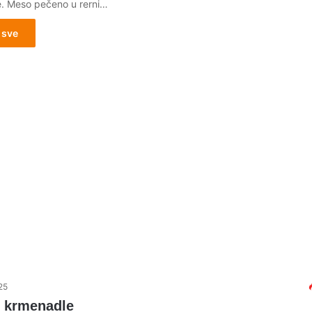
e. Meso pečeno u rerni…
 sve
25
 krmenadle