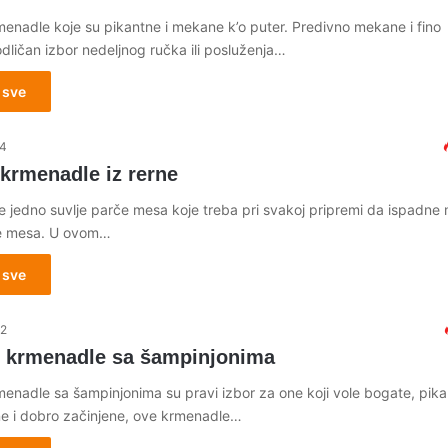
enadle koje su pikantne i mekane k’o puter. Predivno mekane i fino
odličan izbor nedeljnog ručka ili posluženja…
 sve
24
krmenadle iz rerne
e jedno suvlje parče mesa koje treba pri svakoj pripremi da ispadne 
e mesa. U ovom…
 sve
22
 krmenadle sa šampinjonima
enadle sa šampinjonima su pravi izbor za one koji vole bogate, pik
e i dobro začinjene, ove krmenadle…