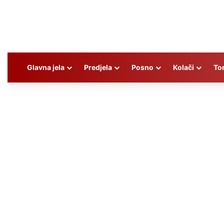
Glavna jela
Predjela
Posno
Kolači
To