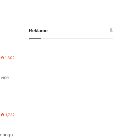
Reklame
1,302
 više
1,732
 mnogo