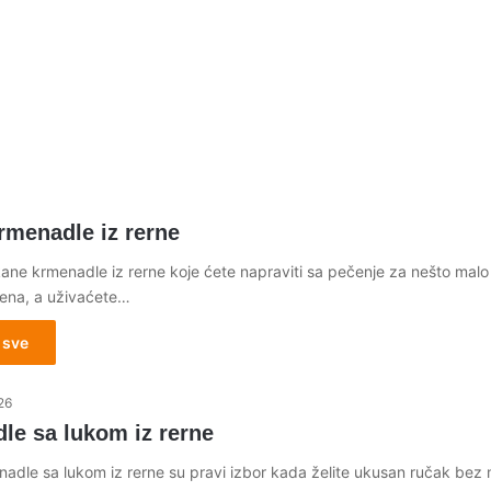
rmenadle iz rerne
ane krmenadle iz rerne koje ćete napraviti sa pečenje za nešto malo
ena, a uživaćete…
 sve
26
le sa lukom iz rerne
adle sa lukom iz rerne su pravi izbor kada želite ukusan ručak bez