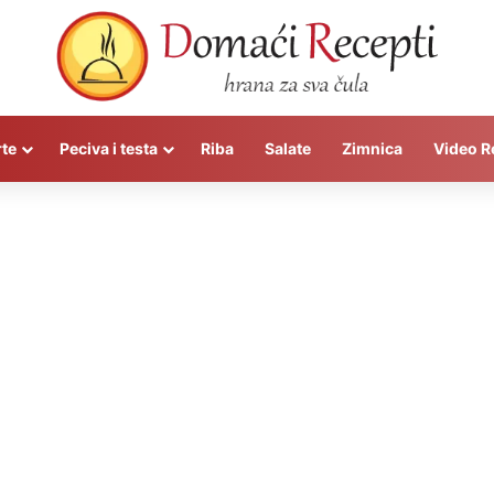
rte
Peciva i testa
Riba
Salate
Zimnica
Video R