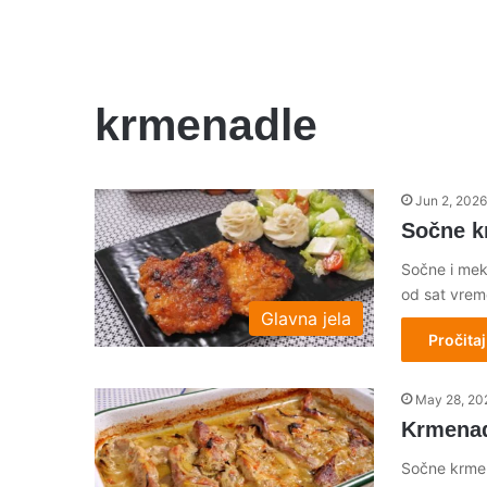
krmenadle
Jun 2, 2026
Sočne k
Sočne i mek
od sat vrem
Glavna jela
Pročitaj
May 28, 20
Krmenad
Sočne krmen