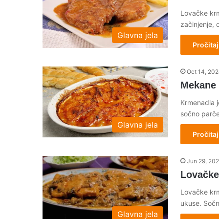
Lovačke krm
začinjenje, 
Glavna jela
Pročitaj
Oct 14, 20
Mekane 
Krmenadla j
sočno parč
Glavna jela
Pročitaj
Jun 29, 20
Lovačke
Lovačke krm
ukuse. Sočn
Glavna jela