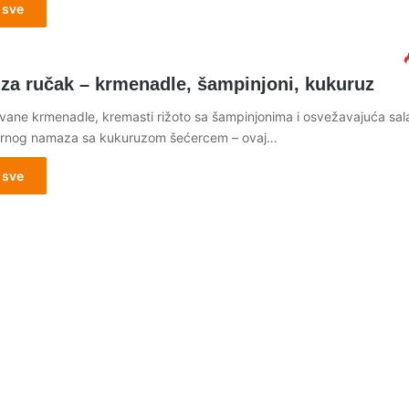
 sve
1
 za ručak – krmenadle, šampinjoni, kukuruz
ane krmenadle, kremasti rižoto sa šampinjonima i osvežavajuća sal
 sirnog namaza sa kukuruzom šećercem – ovaj…
 sve