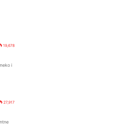
19,678
meko i
27,917
antne