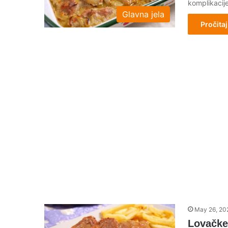
komplikacij
Glavna jela
Pročitaj
May 26, 20
Lovačke