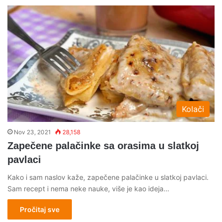
Kolači
Nov 23, 2021
28,158
Zapečene palačinke sa orasima u slatkoj
pavlaci
Kako i sam naslov kaže, zapečene palačinke u slatkoj pavlaci.
Sam recept i nema neke nauke, više je kao ideja…
Pročitaj sve