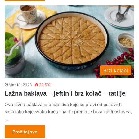
Brzi kolači
Mar 10, 2023
28,591
Lažna baklava – jeftin i brz kolač – tatlije
Ova lažna baklava je poslastica koje se pravi od osnovnih
sastojaka koje svaka kuća ima. Priprema je brza i jednostavna,
…
Pročitaj sve