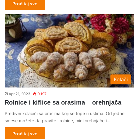
Pročitaj sve
Kolači
Apr 21, 2023
9,197
Rolnice i kiflice sa orasima – orehnjača
Predivni kolačići sa orasima koji se tope u ustima. Od jedne
smese možete da pravite i rolnice, mini orehnjače i…
Pročitaj sve