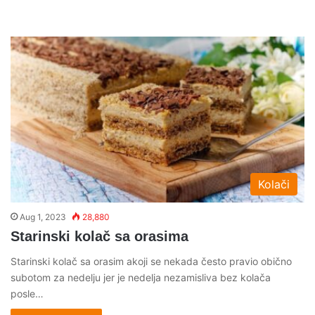
Kolači
Aug 1, 2023
28,880
Starinski kolač sa orasima
Starinski kolač sa orasim akoji se nekada često pravio obično
subotom za nedelju jer je nedelja nezamisliva bez kolača
posle…