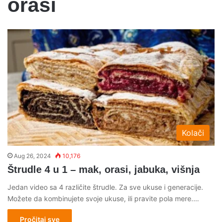
orasi
Kolači
Aug 26, 2024
10,176
Štrudle 4 u 1 – mak, orasi, jabuka, višnja
Jedan video sa 4 različite štrudle. Za sve ukuse i generacije.
Možete da kombinujete svoje ukuse, ili pravite pola mere.…
Pročitaj sve