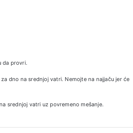
u da provri.
za dno na srednjoj vatri. Nemojte na najjaču jer će
 na srednjoj vatri uz povremeno mešanje.