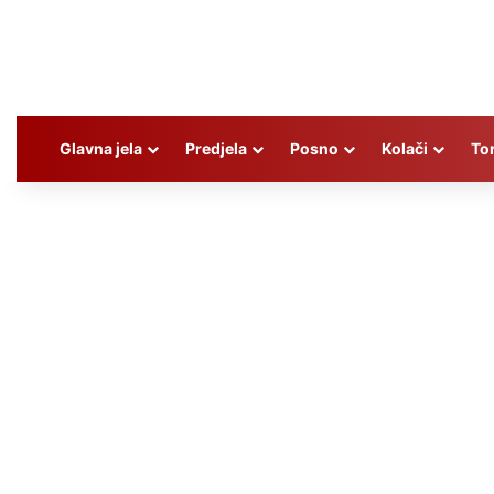
Glavna jela
Predjela
Posno
Kolači
To