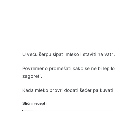
U veću šerpu sipati mleko i staviti na vatr
Povremeno promešati kako se ne bi lepilo 
zagoreti.
Kada mleko provri dodati šećer pa kuvati
Slični recepti