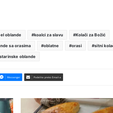
el oblande
koalci za slavu
Kolači za Božić
ande sa orasima
oblatne
orasi
sitni kola
starinske oblande
Messenger
Podelite preko Email-a
Lisnati
trouglovi
bez