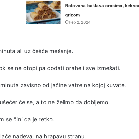
Rolovana baklava orasima, kekso
grizom
Feb 2, 2024
minuta ali uz češće mešanje.
k se ne otopi pa dodati orahe i sve izmešati.
minuta zavisno od jačine vatre na kojoj kuvate.
ušećeriće se, a to ne želimo da dobijemo.
 se čini da je retko.
tlače nadeva, na hrapavu stranu.