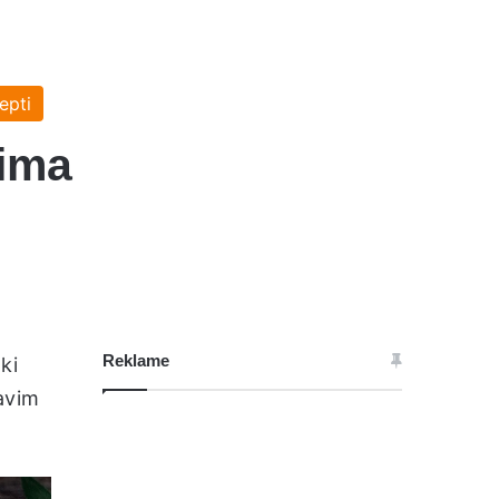
epti
sima
Reklame
ki
avim