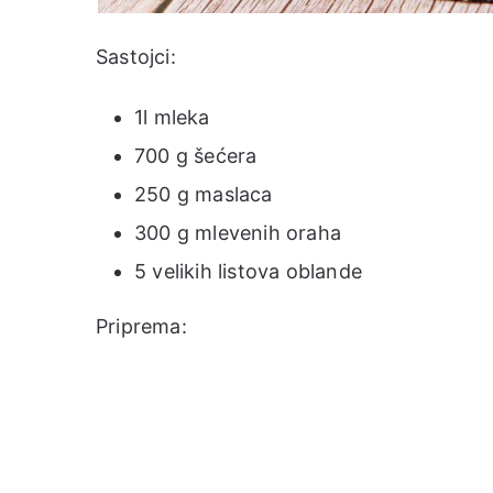
Sastojci:
1l mleka
700 g šećera
250 g maslaca
300 g mlevenih oraha
5 velikih listova oblande
Priprema: