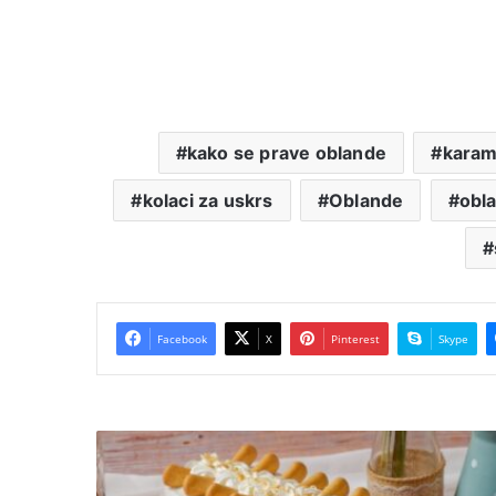
kako se prave oblande
karam
kolaci za uskrs
Oblande
obl
Facebook
X
Pinterest
Skype
Plazma
pesak
torta