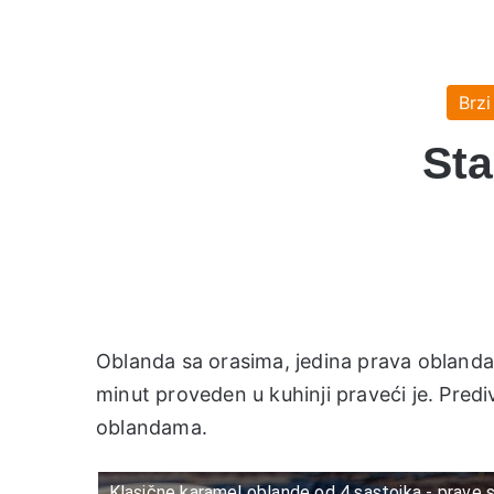
Brzi
Sta
Oblanda sa orasima, jedina prava oblanda 
minut proveden u kuhinji praveći je. Pre
oblandama.
Klasične karamel oblande od 4 sastojka - prave s