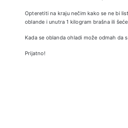
Opteretiti na kraju nečim kako se ne bi list
oblande i unutra 1 kilogram brašna ili šeć
Kada se oblanda ohladi može odmah da se
Prijatno!