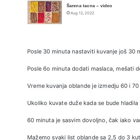
Šarena tacna – video
Aug 12, 2022
Posle 30 minuta nastaviti kuvanje još 30 
Posle 6o minuta dodati maslaca, mešati do
Vreme kuvanja oblande je izmedju 60 i 70 
Ukoliko kuvate duže kada se bude hladila 
60 minuta je sasvim dovoljno, čak iako vam
Mažemo svaki list oblande sa 2,5 do 3 ku