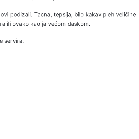
ovi podizali. Tacna, tepsija, bilo kakav pleh veličine
era ili ovako kao ja većom daskom.
 servira.