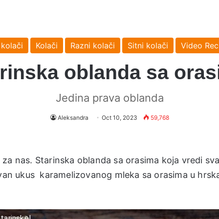
 kolači
Kolači
Razni kolači
Sitni kolači
Video Rec
rinska oblanda sa ora
Jedina prava oblanda
Aleksandra
Oct 10, 2023
59,768
za nas. Starinska oblanda sa orasima koja vredi sva
divan ukus karamelizovanog mleka sa orasima u hrsk
tarinske!