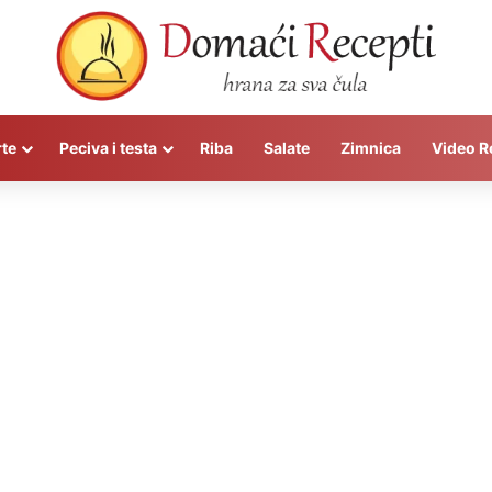
rte
Peciva i testa
Riba
Salate
Zimnica
Video R