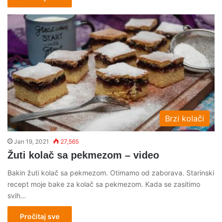
Brzi kolači
Jan 19, 2021
27,565
Žuti kolač sa pekmezom – video
Bakin žuti kolač sa pekmezom. Otimamo od zaborava. Starinski
recept moje bake za kolač sa pekmezom. Kada se zasitimo
svih…
Pročitaj sve