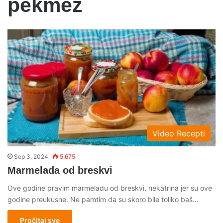
pekmez
Video Recepti
Sep 3, 2024
5,675
Marmelada od breskvi
Ove godine pravim marmeladu od breskvi, nekatrina jer su ove
godine preukusne. Ne pamtim da su skoro bile toliko baš…
Pročitaj sve