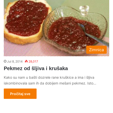
Zimnica
Jul 8, 2014
28,017
Pekmez od šljiva i krušaka
Kako su nam u bašti dozrele rane kruškice a ima i šljiva
iskombinovala sam ih da dobijem mešani pekmez. Isto…
Pročitaj sve