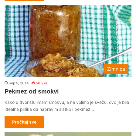
Zimnica
Sep 9, 2014
50,274
Pekmez od smokvi
Kako u dvorištu imam smokvu, a ne volimo je svežu, ovo je bila
idealna prilika da napravim slatko i pekmez…
Pročitaj sve