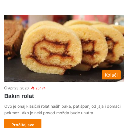
Kolači
Apr 23, 2020
25,174
Bakin rolat
Ovo je onaj klasični rolat naših baka, patišpanj od jaja i domaći
pekmez. Ako je neki povod možda bude unutra…
Pročitaj sve