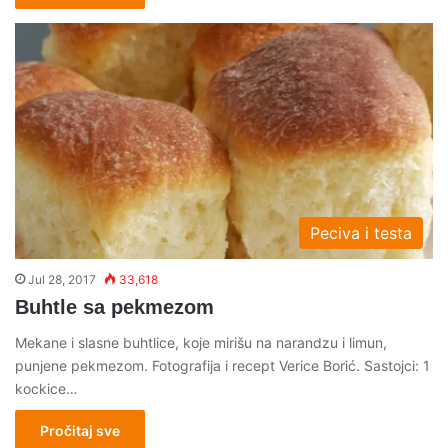
Peciva i testa
Jul 28, 2017
33,618
Buhtle sa pekmezom
Mekane i slasne buhtlice, koje mirišu na narandzu i limun,
punjene pekmezom. Fotografija i recept Verice Borić. Sastojci: 1
kockice…
Pročitaj sve