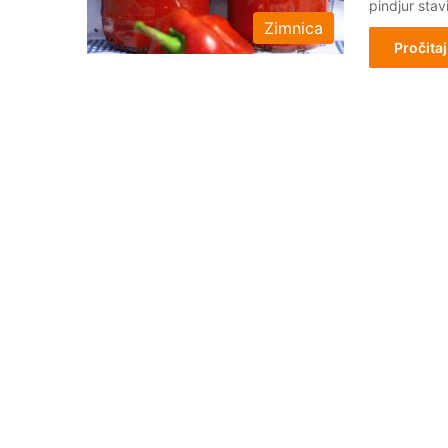
pindjur stav
Zimnica
Pročitaj