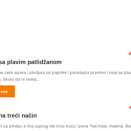
4
 sa plavim patlidžanom
 osim ajvara i pindjura od paprike i paradajza pravimo i ovaj sa pla
. Skoro da ni nema…
 sve
4
na treći način
 za pindjur a moj suprug ide kroz kuću i peva “hej mala, malena, šta 