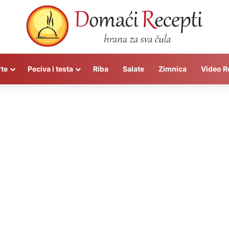
rte
Peciva i testa
Riba
Salate
Zimnica
Video R