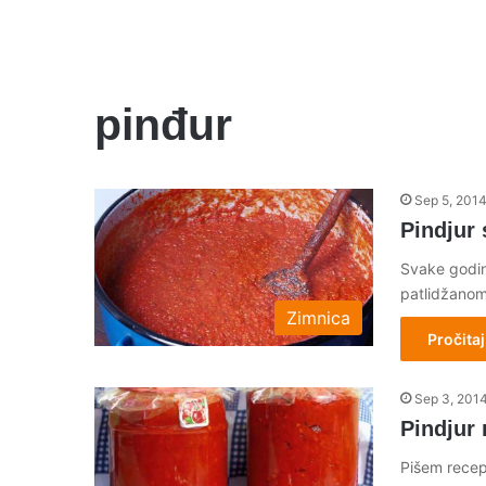
pinđur
Sep 5, 201
Pindjur
Svake godine
patlidžanom
Zimnica
Pročitaj
Sep 3, 201
Pindjur 
Pišem recept