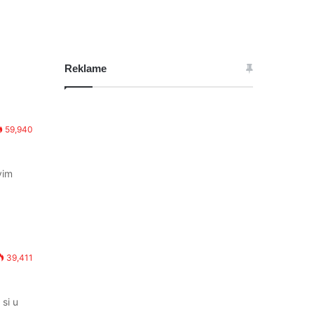
Reklame
59,940
vim
39,411
si u