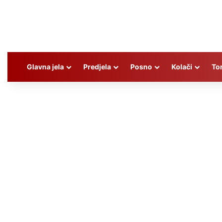
Glavna jela
Predjela
Posno
Kolači
To