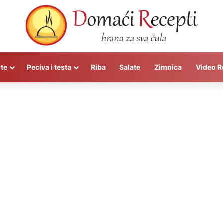
rte
Peciva i testa
Riba
Salate
Zimnica
Video R