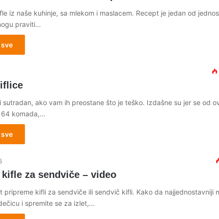
fle iz naše kuhinje, sa mlekom i maslacem. Recept je jedan od jednos
mogu praviti…
 sve
iflice
 sutradan, ako vam ih preostane što je teško. Izdašne su jer se od o
e 64 komada,…
 sve
5
kifle za sendviče – video
 pripreme kifli za sendviče ili sendvič kifli. Kako da najjednostavniji 
ečicu i spremite se za izlet,…