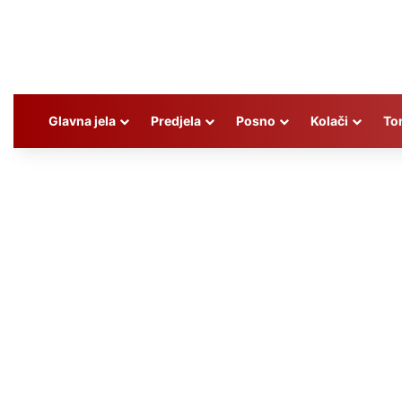
Glavna jela
Predjela
Posno
Kolači
To