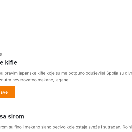
6
 kifle
u pravim japanske kifle koje su me potpuno oduševile! Spolja su div
iznutra neverovatno mekane, lagane…
 sve
 sa sirom
irom su fino i mekano slano pecivo koje ostaje sveže i sutradan. Roln