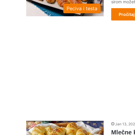
sirom može
Peciva i testa
Pročitaj
Jan 13, 20
Mlečne k