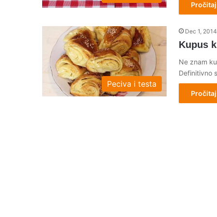
Pročitaj
Dec 1, 2014
Kupus ki
Ne znam kup
Definitivno 
Peciva i testa
Pročitaj