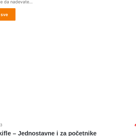
te da nadevate…
 sve
23
ifle – Jednostavne i za početnike