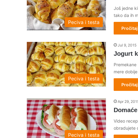
Još jedne ki
tako da ih 
Peciva i testa
Pročitaj
Jul 9, 2015
Jogurt k
Premekane i
mere dobij
Peciva i testa
Pročitaj
Apr 29, 201
Domaće 
Video recept
obradujete d
Peciva i testa