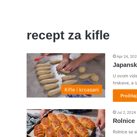
recept za kifle
Apr 24, 202
Japanske
U ovom vide
hrskave, a 
Kifle i kroasani
Pročitaj
Jul 2, 2024
Rolnice
Rolnice sa s