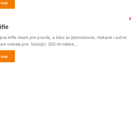
 sve
fle
us kifle nisam pre pravila, a tako su jednostavne, mekane i sočne.
sam trebala pre. Sastojci: 200 ml mleka…
 sve