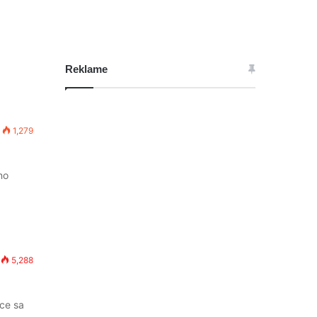
Reklame
1,279
no
5,288
ice sa