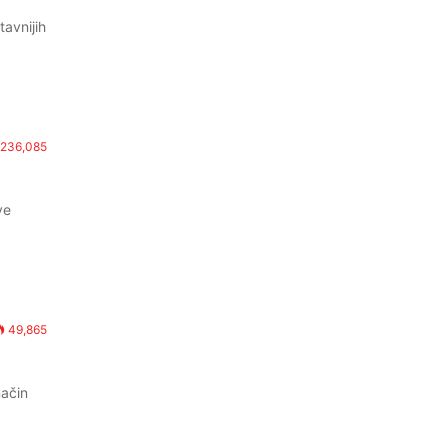
tavnijih
236,085
ve
49,865
način