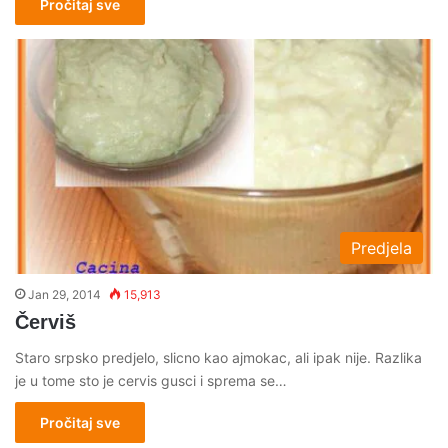
Pročitaj sve
Predjela
Jan 29, 2014
15,913
Červiš
Staro srpsko predjelo, slicno kao ajmokac, ali ipak nije. Razlika
je u tome sto je cervis gusci i sprema se…
Pročitaj sve