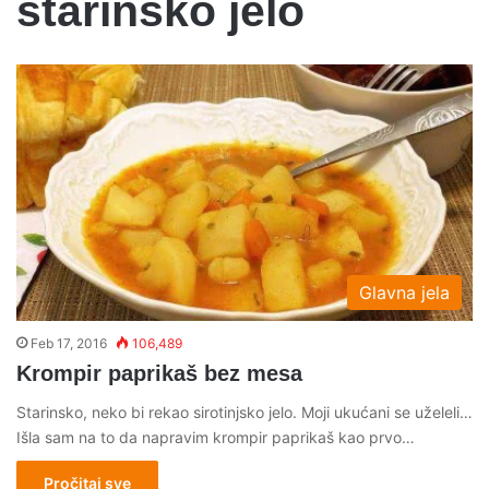
starinsko jelo
Glavna jela
Feb 17, 2016
106,489
Krompir paprikaš bez mesa
Starinsko, neko bi rekao sirotinjsko jelo. Moji ukućani se uželeli…
Išla sam na to da napravim krompir paprikaš kao prvo…
Pročitaj sve