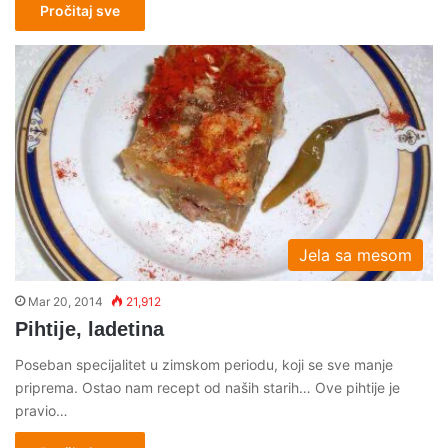
Pročitaj sve
Jela sa mesom
Mar 20, 2014
21,912
Pihtije, ladetina
Poseban specijalitet u zimskom periodu, koji se sve manje
priprema. Ostao nam recept od naših starih… Ove pihtije je
pravio…