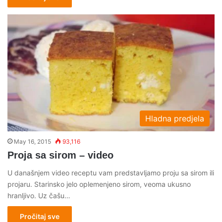
Hladna predjela
May 16, 2015
93,116
Proja sa sirom – video
U današnjem video receptu vam predstavljamo proju sa sirom ili
projaru. Starinsko jelo oplemenjeno sirom, veoma ukusno
hranljivo. Uz čašu…
Pročitaj sve