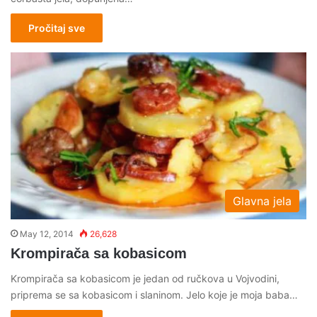
Pročitaj sve
Glavna jela
May 12, 2014
26,628
Krompirača sa kobasicom
Krompirača sa kobasicom je jedan od ručkova u Vojvodini,
priprema se sa kobasicom i slaninom. Jelo koje je moja baba…