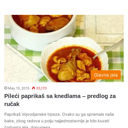
Glavna jela
May 15, 2015
35,170
Pileći paprikaš sa knedlama – predlog za
ručak
Paprikaš Vojvodjanske trpeze. Ovako su ga spremale naše
bake, zbog radova u polju najjednostavnije je bilo kuvati
čorbasta jela, dopunjena…