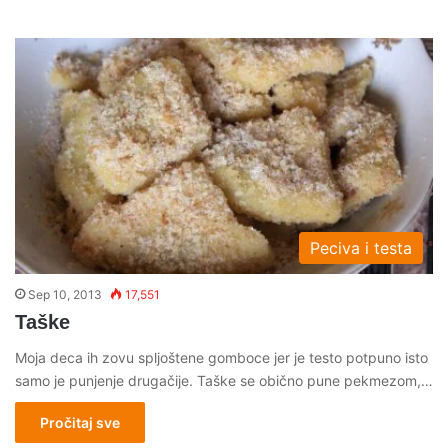
Peciva i testa
Sep 10, 2013
17,551
Taške
Moja deca ih zovu spljoštene gomboce jer je testo potpuno isto
samo je punjenje drugačije. Taške se obično pune pekmezom,…
Pročitaj sve