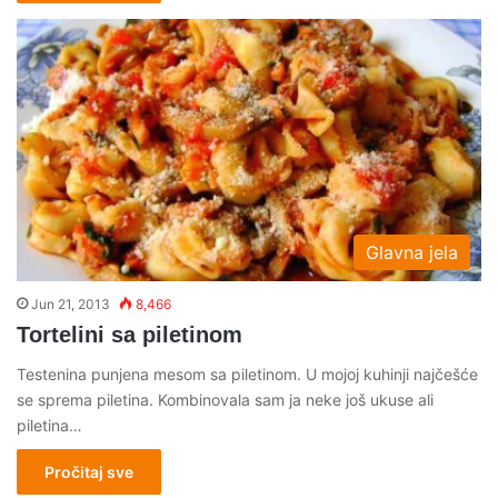
Glavna jela
Jun 21, 2013
8,466
Tortelini sa piletinom
Testenina punjena mesom sa piletinom. U mojoj kuhinji najčešće
se sprema piletina. Kombinovala sam ja neke još ukuse ali
piletina…
Pročitaj sve