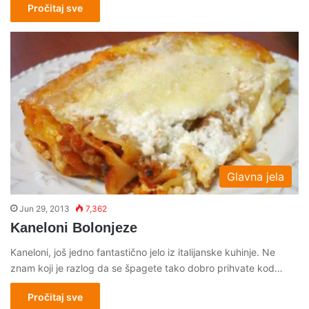
Pročitaj sve
Glavna jela
Jun 29, 2013
7,362
Kaneloni Bolonjeze
Kaneloni, još jedno fantastično jelo iz italijanske kuhinje. Ne
znam koji je razlog da se špagete tako dobro prihvate kod…
Pročitaj sve