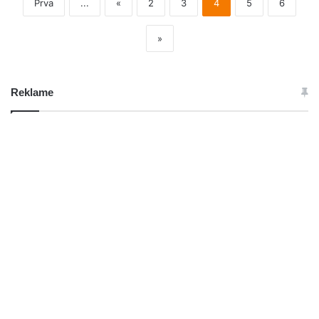
Prva
...
«
2
3
4
5
6
»
Reklame