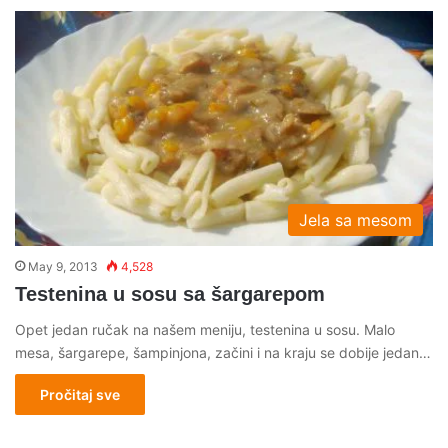
Jela sa mesom
May 9, 2013
4,528
Testenina u sosu sa šargarepom
Opet jedan ručak na našem meniju, testenina u sosu. Malo
mesa, šargarepe, šampinjona, začini i na kraju se dobije jedan…
Pročitaj sve