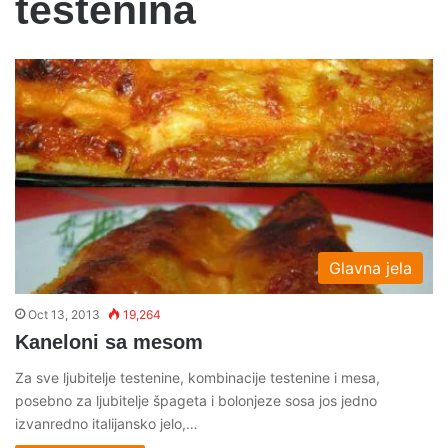
testenina
Glavna jela
Oct 13, 2013
19,264
Kaneloni sa mesom
Za sve ljubitelje testenine, kombinacije testenine i mesa,
posebno za ljubitelje špageta i bolonjeze sosa jos jedno
izvanredno italijansko jelo,…