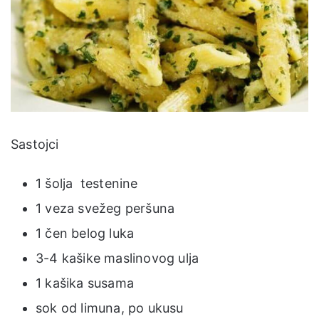
Sastojci
1 šolja testenine
1 veza svežeg peršuna
1 čen belog luka
3-4 kašike maslinovog ulja
1 kašika susama
sok od limuna, po ukusu