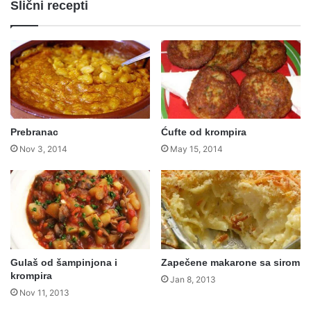
Slični recepti
Prebranac
Ćufte od krompira
Nov 3, 2014
May 15, 2014
Gulaš od šampinjona i
Zapečene makarone sa sirom
krompira
Jan 8, 2013
Nov 11, 2013