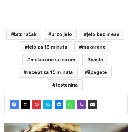
brz ručak
brzo jelo
jelo bez mesa
jelo za 15 minuta
makarone
makarone sa sirom
pasta
recept za 15 minuta
špagete
testenina
Kinder