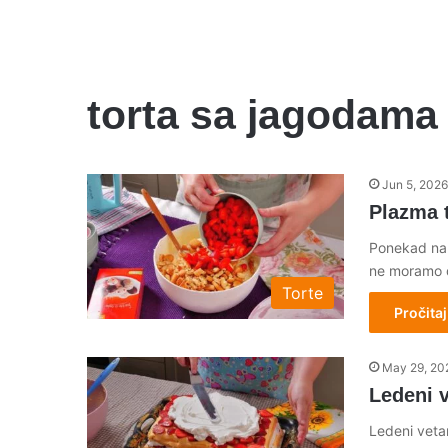
torta sa jagodama
Jun 5, 2026
Plazma 
Ponekad nam
ne moramo 
Torte
Pročitaj
May 29, 20
Ledeni 
Ledeni vetar