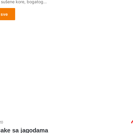
 sušene kore, bogatog…
 sve
20
ake sa jagodama