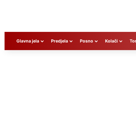
Glavna jela
Predjela
Posno
Kolači
To