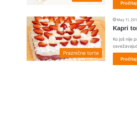
Pročitaj
May 11, 20
Kapri to
Ko još nije 
osvežavajuć
Praznične torte
Pročitaj