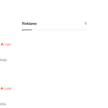
Reklame
1,667
 koju
1,468
voća.