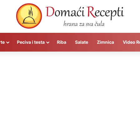
rte
Peciva i testa
Riba
Salate
Zimnica
Video R