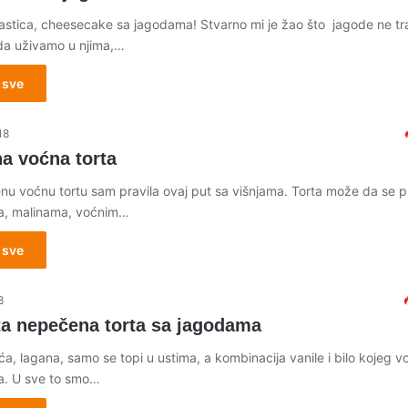
astica, cheesecake sa jagodama! Stvarno mi je žao što jagode ne tra
da uživamo u njima,…
 sve
18
a voćna torta
u voćnu tortu sam pravila ovaj put sa višnjama. Torta može da se pr
a, malinama, voćnim…
 sve
8
a nepečena torta sa jagodama
, lagana, samo se topi u ustima, a kombinacija vanile i bilo kojeg v
a. U sve to smo…