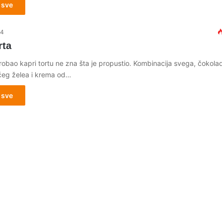
 sve
14
rta
probao kapri tortu ne zna šta je propustio. Kombinacija svega, čokolad
eg želea i krema od…
 sve