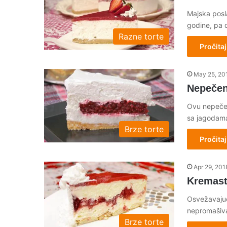
Majska posl
godine, pa 
Razne torte
Pročitaj
May 25, 20
Nepečen
Ovu nepečen
sa jagodam
Brze torte
Pročitaj
Apr 29, 201
Kremast
Osvežavajuća
nepromašiv
Brze torte