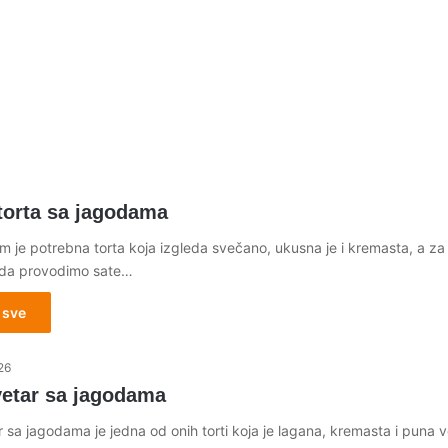
torta sa jagodama
 je potrebna torta koja izgleda svečano, ukusna je i kremasta, a za
da provodimo sate…
 sve
26
vetar sa jagodama
 sa jagodama je jedna od onih torti koja je lagana, kremasta i puna 