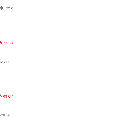
ju cele
56,114
avi i
63,611
oća je