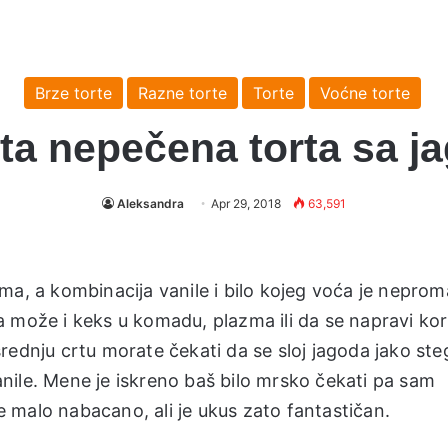
Brze torte
Razne torte
Torte
Voćne torte
a nepečena torta sa 
Aleksandra
Apr 29, 2018
63,591
ma, a kombinacija vanile i bilo kojeg voća je neprom
 može i keks u komadu, plazma ili da se napravi kor
rednju crtu morate čekati da se sloj jagoda jako st
nile. Mene je iskreno baš bilo mrsko čekati pa sam
je malo nabacano, ali je ukus zato fantastičan.