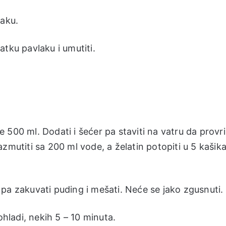
laku.
tku pavlaku i umutiti.
500 ml. Dodati i šećer pa staviti na vatru da provri
zmutiti sa 200 ml vode, a želatin potopiti u 5 kašik
pa zakuvati puding i mešati. Neće se jako zgusnuti.
ohladi, nekih 5 – 10 minuta.