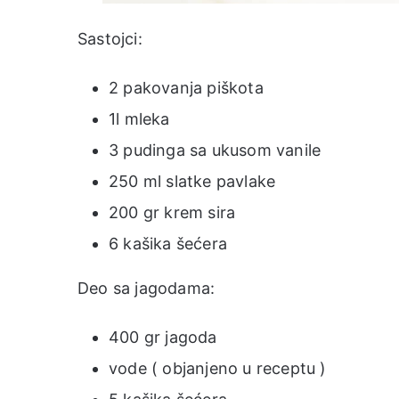
Sastojci:
2 pakovanja piškota
1l mleka
3 pudinga sa ukusom vanile
250 ml slatke pavlake
200 gr krem sira
6 kašika šećera
Deo sa jagodama:
400 gr jagoda
vode ( objanjeno u receptu )