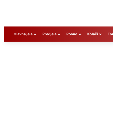
Glavna jela
Predjela
Posno
Kolači
To