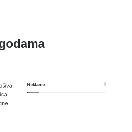
jagodama
Reklame
ašiva.
ica
egne