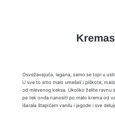
Kremast
Osvežavajuća, lagana, samo se topi u usti
U sve to smo malo umešali i piškote, mada
od mlevenog keksa. Ukoliko želite ravnu s
pa tek onda nanositi po malo krema od va
išarala štapićem vanilu i jagode i sve delu