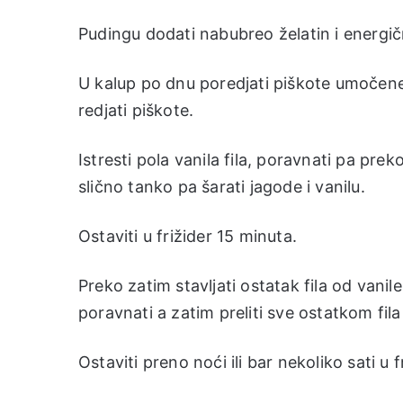
Pudingu dodati nabubreo želatin i energi
U kalup po dnu poredjati piškote umočene 
redjati piškote.
Istresti pola vanila fila, poravnati pa preko
slično tanko pa šarati jagode i vanilu.
Ostaviti u frižider 15 minuta.
Preko zatim stavljati ostatak fila od vani
poravnati a zatim preliti sve ostatkom fil
Ostaviti preno noći ili bar nekoliko sati u f