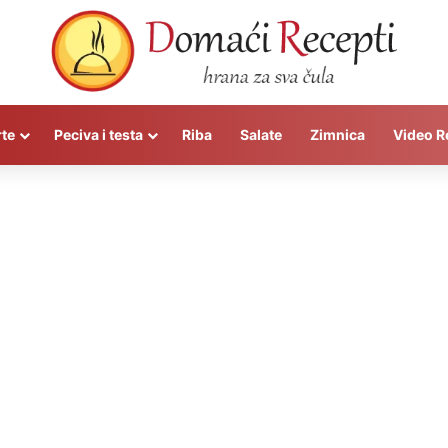
rte
Peciva i testa
Riba
Salate
Zimnica
Video R