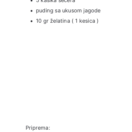
5 kašika šećera
puding sa ukusom jagode
10 gr želatina ( 1 kesica )
Priprema: