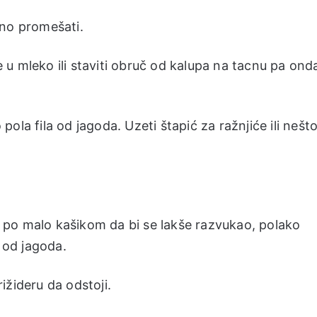
čno promešati.
u mleko ili staviti obruč od kalupa na tacnu pa ond
 pola fila od jagoda. Uzeti štapić za ražnjiće ili nešt
le po malo kašikom da bi se lakše razvukao, polako
a od jagoda.
rižideru da odstoji.