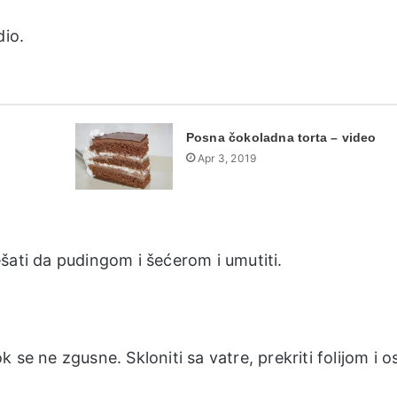
dio.
Posna čokoladna torta – video
Apr 3, 2019
šati da pudingom i šećerom i umutiti.
e ne zgusne. Skloniti sa vatre, prekriti folijom i os