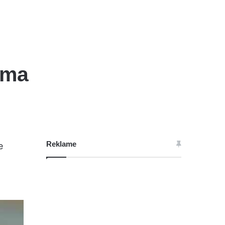
ima
Reklame
e