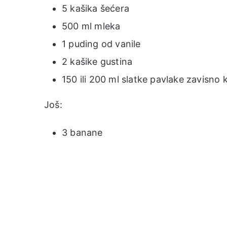
5 kašika šećera
500 ml mleka
1 puding od vanile
2 kašike gustina
150 ili 200 ml slatke pavlake zavisno k
Još:
3 banane