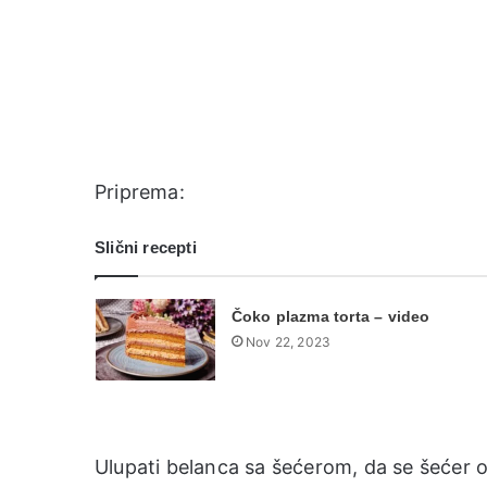
Priprema:
Slični recepti
Čoko plazma torta – video
Nov 22, 2023
Ulupati belanca sa šećerom, da se šećer o