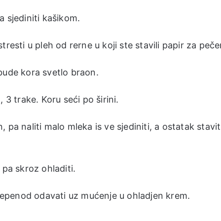
 sjediniti kašikom.
resti u pleh od rerne u koji ste stavili papir za peče
bude kora svetlo braon.
 3 trake. Koru seći po širini.
pa naliti malo mleka is ve sjediniti, a ostatak stavit
 pa skroz ohladiti.
ostepenod odavati uz mućenje u ohladjen krem.