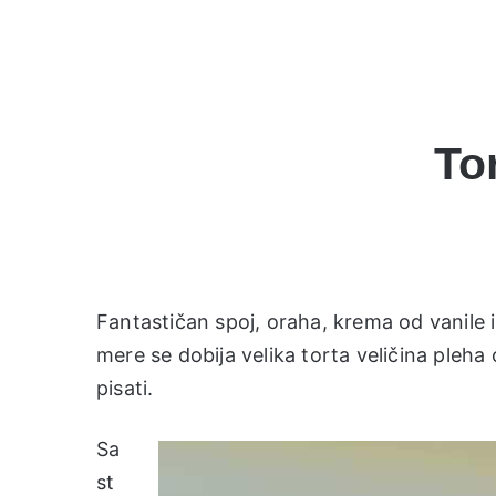
To
Fantastičan spoj, oraha, krema od vanile i
mere se dobija velika torta veličina pleha
pisati.
Sa
st