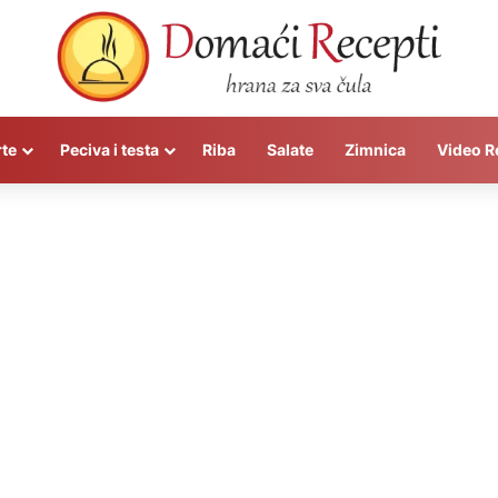
rte
Peciva i testa
Riba
Salate
Zimnica
Video R