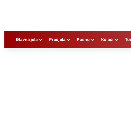
Glavna jela
Predjela
Posno
Kolači
To