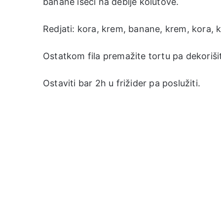
banane iseći na deblje kolutove.
Redjati: kora, krem, banane, krem, kora, 
Ostatkom fila premažite tortu pa dekorišit
Ostaviti bar 2h u frižider pa poslužiti.