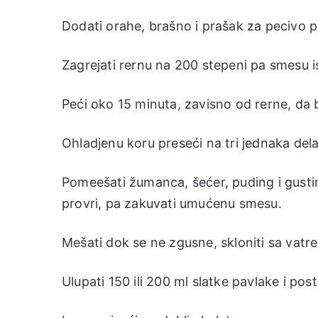
Dodati orahe, brašno i prašak za pecivo pa
Zagrejati rernu na 200 stepeni pa smesu ist
Peći oko 15 minuta, zavisno od rerne, da 
Ohladjenu koru preseći na tri jednaka dela,
Pomeešati žumanca, šećer, puding i gustin, 
provri, pa zakuvati umućenu smesu.
Mešati dok se ne zgusne, skloniti sa vatre
Ulupati 150 ili 200 ml slatke pavlake i p