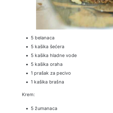
5 belanaca
5 kašika šećera
5 kašika hladne vode
5 kašika oraha
1 prašak za pecivo
1 kašika brašna
Krem:
5 žumanaca