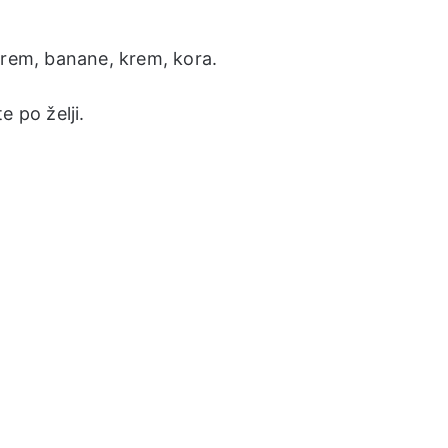
krem, banane, krem, kora.
e po želji.