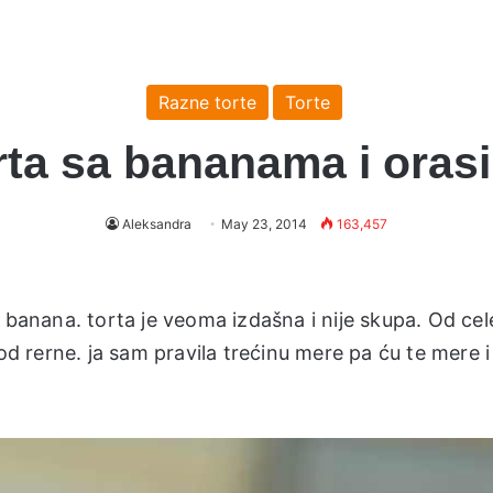
Razne torte
Torte
rta sa bananama i oras
Aleksandra
May 23, 2014
163,457
 banana. torta je veoma izdašna i nije skupa. Od cel
 od rerne. ja sam pravila trećinu mere pa ću te mere i