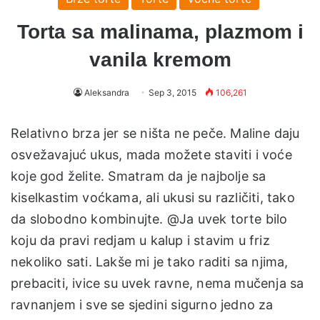
Torta sa malinama, plazmom i
vanila kremom
Aleksandra
Sep 3, 2015
106,261
Relativno brza jer se ništa ne peče. Maline daju
osvežavajuć ukus, mada možete staviti i voće
koje god želite. Smatram da je najbolje sa
kiselkastim voćkama, ali ukusi su različiti, tako
da slobodno kombinujte. @Ja uvek torte bilo
koju da pravi redjam u kalup i stavim u friz
nekoliko sati. Lakše mi je tako raditi sa njima,
prebaciti, ivice su uvek ravne, nema mučenja sa
ravnanjem i sve se sjedini sigurno jedno za