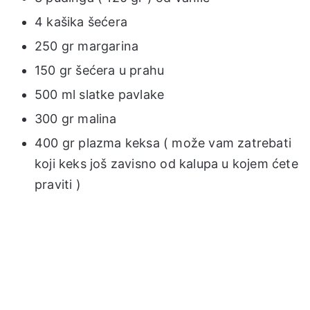
4 kašika šećera
250 gr margarina
150 gr šećera u prahu
500 ml slatke pavlake
300 gr malina
400 gr plazma keksa ( može vam zatrebati
koji keks još zavisno od kalupa u kojem ćete
praviti )