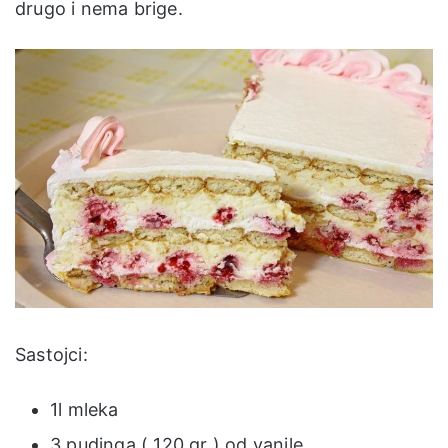
drugo i nema brige.
Sastojci:
1l mleka
3 pudinga ( 120 gr ) od vanile