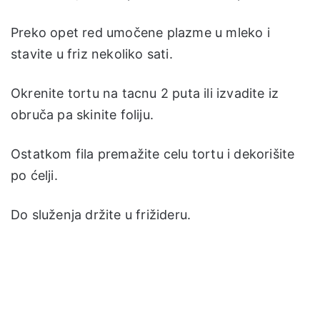
Preko opet red umočene plazme u mleko i
stavite u friz nekoliko sati.
Okrenite tortu na tacnu 2 puta ili izvadite iz
obruča pa skinite foliju.
Ostatkom fila premažite celu tortu i dekorišite
po ćelji.
Do služenja držite u frižideru.