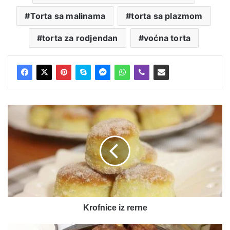
Torta sa malinama
torta sa plazmom
torta za rodjendan
voćna torta
Krofnice
iz
rerne
Krofnice iz rerne
Meso