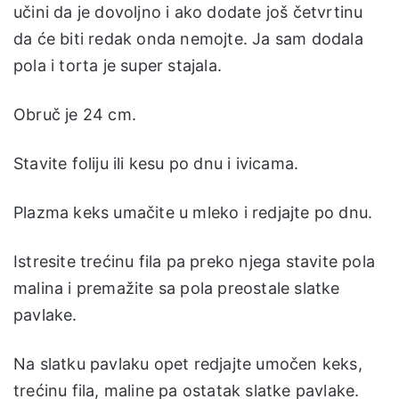
učini da je dovoljno i ako dodate još četvrtinu
da će biti redak onda nemojte. Ja sam dodala
pola i torta je super stajala.
Obruč je 24 cm.
Stavite foliju ili kesu po dnu i ivicama.
Plazma keks umačite u mleko i redjajte po dnu.
Istresite trećinu fila pa preko njega stavite pola
malina i premažite sa pola preostale slatke
pavlake.
Na slatku pavlaku opet redjajte umočen keks,
trećinu fila, maline pa ostatak slatke pavlake.