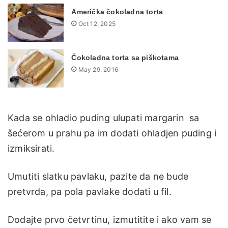
Američka čokoladna torta
Oct 12, 2025
Čokoladna torta sa piškotama
May 29, 2016
Kada se ohladio puding ulupati margarin sa
šećerom u prahu pa im dodati ohladjen puding i
izmiksirati.
Umutiti slatku pavlaku, pazite da ne bude
pretvrda, pa pola pavlake dodati u fil.
Dodajte prvo četvrtinu, izmutitite i ako vam se