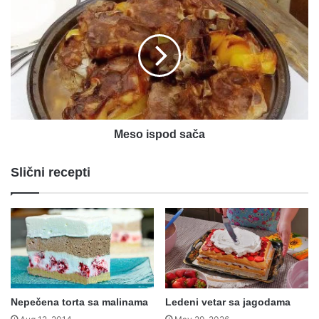
ispod
sača
Meso ispod sača
Slični recepti
Nepečena torta sa malinama
Ledeni vetar sa jagodama