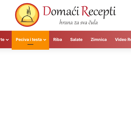
rte
Peciva i testa
Riba
Salate
Zimnica
Video R