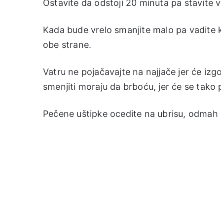
Ostavite da odstoji 20 minuta pa stavite ve
Kada bude vrelo smanjite malo pa vadite 
obe strane.
Vatru ne pojačavajte na najjače jer će izg
smenjiti moraju da brboću, jer će se tako pr
Pečene uštipke ocedite na ubrisu, odmah p