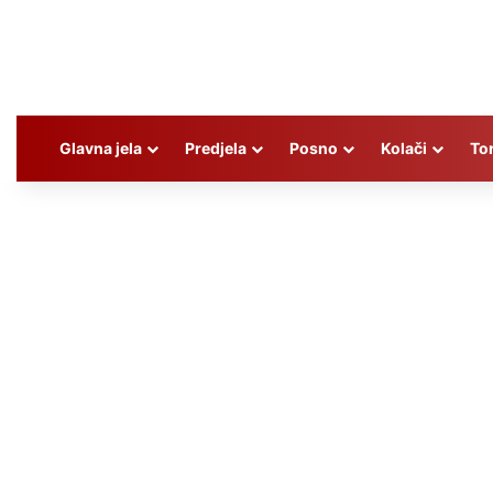
Glavna jela
Predjela
Posno
Kolači
To