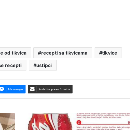
e od tikvica
recepti sa tikvicama
tikvice
ce recepti
ustipci
Messenger
Podelite preko Email-a
Šta
jedna
Coca-