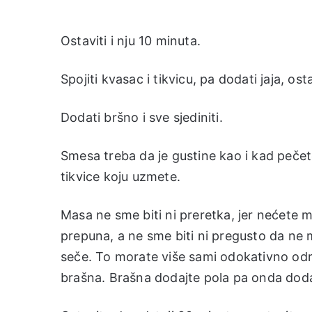
Ostaviti i nju 10 minuta.
Spojiti kvasac i tikvicu, pa dodati jaja, o
Dodati bršno i sve sjediniti.
Smesa treba da je gustine kao i kad pečet
tikvice koju uzmete.
Masa ne sme biti ni preretka, jer nećete m
prepuna, a ne sme biti ni pregusto da ne 
seče. To morate više sami odokativno odre
brašna. Brašna dodajte pola pa onda doda