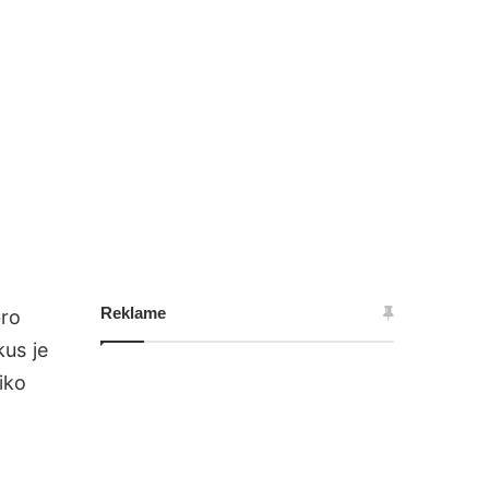
Reklame
bro
kus je
iko