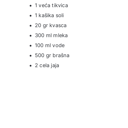
1 veća tikvica
1 kašika soli
20 gr kvasca
300 ml mleka
100 ml vode
500 gr brašna
2 cela jaja