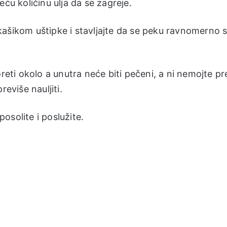
ću količinu ulja da se zagreje.
kašikom uštipke i stavljajte da se peku ravnomerno 
oreti okolo a unutra neće biti pečeni, a ni nemojte pr
eviše nauljiti.
osolite i poslužite.