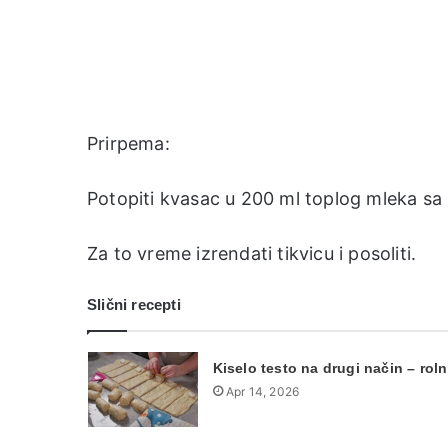
Prirpema:
Potopiti kvasac u 200 ml toplog mleka sa
Za to vreme izrendati tikvicu i posoliti.
Slični recepti
Kiselo testo na drugi način – roln
Apr 14, 2026