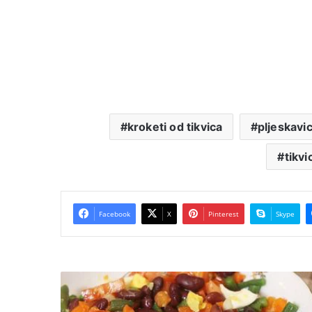
kroketi od tikvica
pljeskavic
tikvi
Facebook
X
Pinterest
Skype
Salata
sa
pasuljem