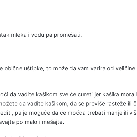
statak mleka i vodu pa promešati.
e obične uštipke, to može da vam varira od veličine
oći da vadite kašikom sve će cureti jer kašika mora b
možete da vadite kašikom, da se previše rasteže ili 
diti, pa je moguće da će moćda trebati manje ili vi
vajte po malo i mešajte.