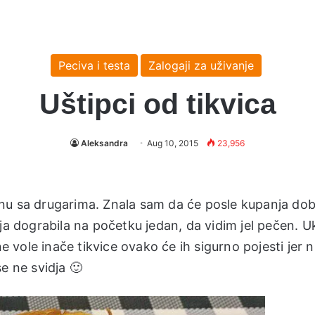
Peciva i testa
Zalogaji za uživanje
Uštipci od tikvica
Aleksandra
Aug 10, 2015
23,956
nu sa drugarima. Znala sam da će posle kupanja do
o, ja dograbila na početku jedan, da vidim jel pečen. U
ne vole inače tikvice ovako će ih sigurno pojesti jer n
e ne svidja 🙂