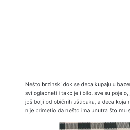
Nešto brzinski dok se deca kupaju u baze
svi ogladneti i tako je i bilo, sve su pojel
još bolji od običnih uštipaka, a deca koja 
nije primetio da nešto ima unutra što mu s