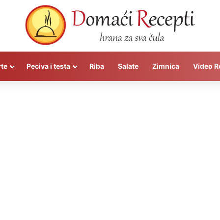
rte
Peciva i testa
Riba
Salate
Zimnica
Video R