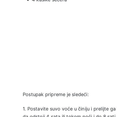
Postupak pripreme je sledeći:
1. Postavite suvo voće u činiju i prelijt
da odstoji 4 sata ili tokom noći i do 8 sati.