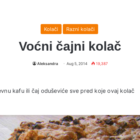
Kolači
Razni kolači
Voćni čajni kolač
Aleksandra
Aug 5, 2014
19,387
vnu kafu ili čaj oduševiće sve pred koje ovaj kolač