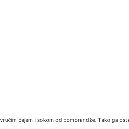
e ga vrućim čajem i sokom od pomorandže. Tako ga ost