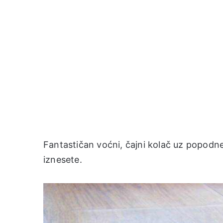
Fantastičan voćni, čajni kolač uz popodne
iznesete.