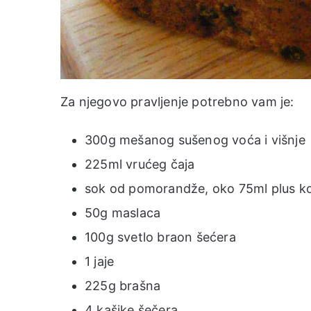
Za njegovo pravljenje potrebno vam je:
300g mešanog sušenog voća i višnje
225ml vrućeg čaja
sok od pomorandže, oko 75ml plus k
50g maslaca
100g svetlo braon šećera
1 jaje
225g brašna
4 kašike šečera