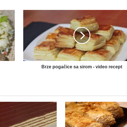
Brze
pogačice
sa
sirom
-
video
recept
Brze pogačice sa sirom - video recept