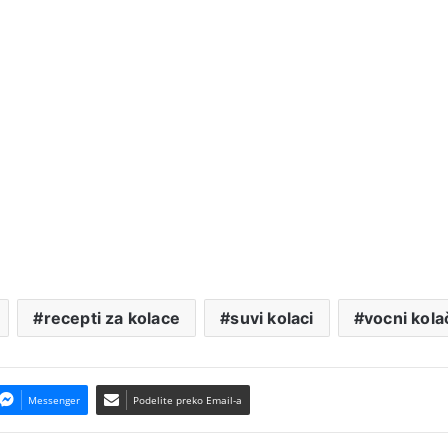
recepti za kolace
suvi kolaci
vocni kola
Messenger
Podelite preko Email-a