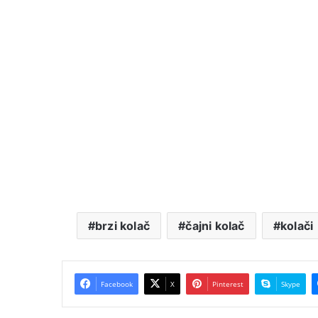
brzi kolač
čajni kolač
kolači
Facebook
X
Pinterest
Skype