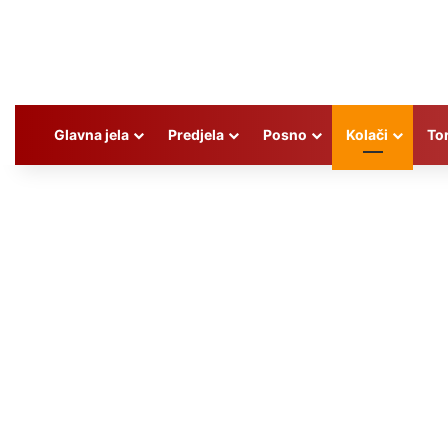
Glavna jela
Predjela
Posno
Kolači
To