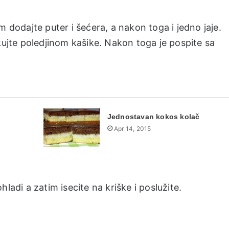
m dodajte puter i šećera, a nakon toga i jedno jaje.
kujte poledjinom kašike. Nakon toga je pospite sa
Jednostavan kokos kolač
Apr 14, 2015
ladi a zatim isecite na kriške i poslužite.