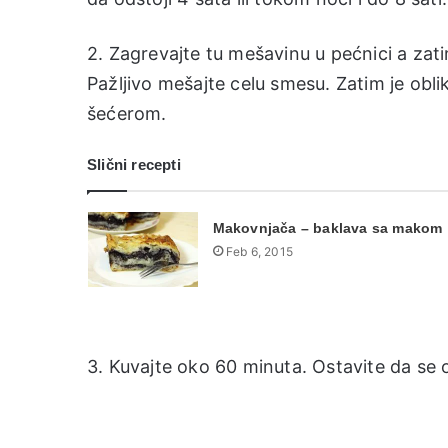
2. Zagrevajte tu mešavinu u pećnici a zati
Pažljivo mešajte celu smesu. Zatim je obli
šećerom.
Slični recepti
Makovnjača – baklava sa makom
Feb 6, 2015
3. Kuvajte oko 60 minuta. Ostavite da se oh