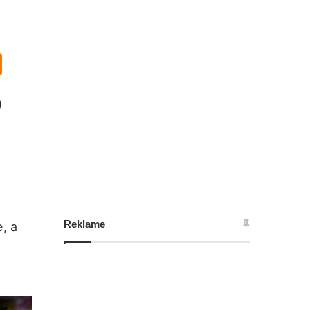
o
Reklame
, a