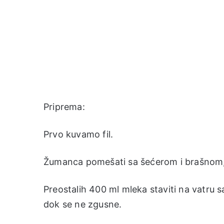
Priprema:
Prvo kuvamo fil.
Žumanca pomešati sa šećerom i brašnom, n
Preostalih 400 ml mleka staviti na vatru 
dok se ne zgusne.