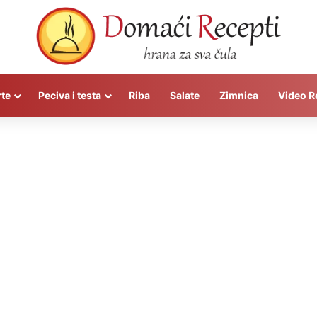
rte
Peciva i testa
Riba
Salate
Zimnica
Video R