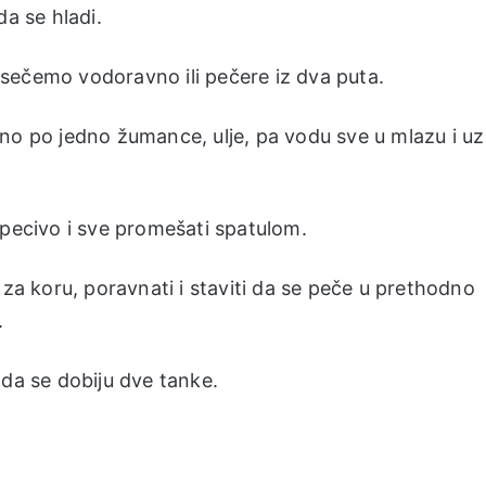
 da se hladi.
sečemo vodoravno ili pečere iz dva puta.
no po jedno žumance, ulje, pa vodu sve u mlazu i uz
 pecivo i sve promešati spatulom.
 za koru, poravnati i staviti da se peče u prethodno
.
 da se dobiju dve tanke.