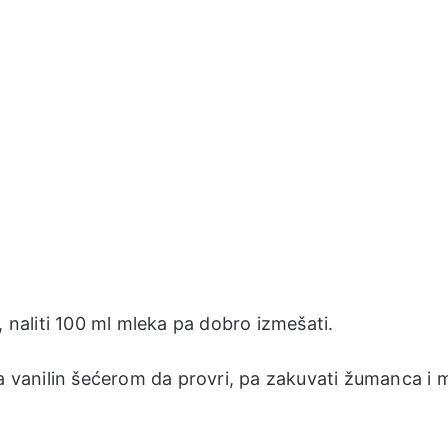
aliti 100 ml mleka pa dobro izmešati.
sa vanilin šećerom da provri, pa zakuvati žumanca i 