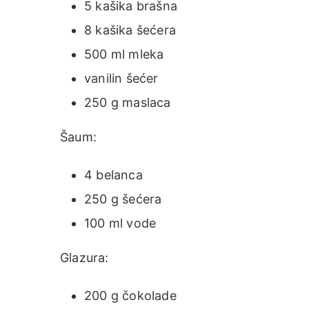
5 kašika brašna
8 kašika šećera
500 ml mleka
vanilin šećer
250 g maslaca
Šaum:
4 belanca
250 g šećera
100 ml vode
Glazura:
200 g čokolade