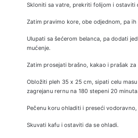
Skloniti sa vatre, prekriti folijom i ostaviti
Zatim pravimo kore, obe odjednom, pa ih 
Ulupati sa šećerom belanca, pa dodati jed
mućenje.
Zatim prosejati brašno, kakao i prašak za
Obložiti pleh 35 x 25 cm, sipati celu masu
zagrejanu rernu na 180 stepeni 20 minuta
Pečenu koru ohladiti i preseći vodoravno,
Skuvati kafu i ostaviti da se ohladi.