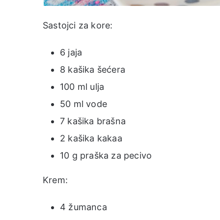
Sastojci za kore:
6 jaja
8 kašika šećera
100 ml ulja
50 ml vode
7 kašika brašna
2 kašika kakaa
10 g praška za pecivo
Krem:
4 žumanca