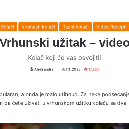
Kolači
Kremasti kolači
Razni kolači
Video Recepti
Vrhunski užitak – vide
Kolač koji će vas osvojiti!
Aleksandra
Oct 3, 2023
17,524
opularan, a onda je malo utihnuo. Za neke podsećanje
m da ćete uživati u vrhunskom užitku kolaču sa dva