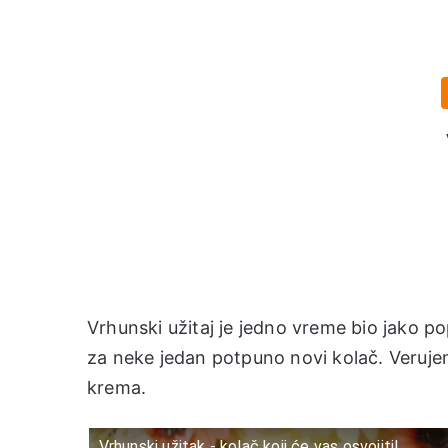
Vrhunski užitaj je jedno vreme bio jako p
za neke jedan potpuno novi kolač. Veruje
krema.
Vrhunski užitak - kolač koji će vas osvojiti!