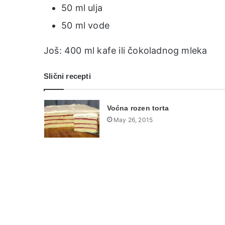
50 ml ulja
50 ml vode
Još: 400 ml kafe ili čokoladnog mleka
Slični recepti
Voćna rozen torta
May 26, 2015