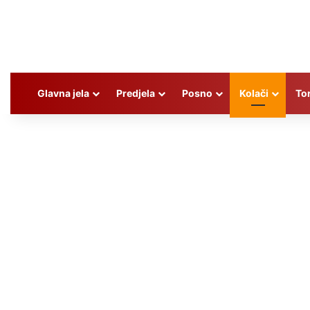
Glavna jela
Predjela
Posno
Kolači
To