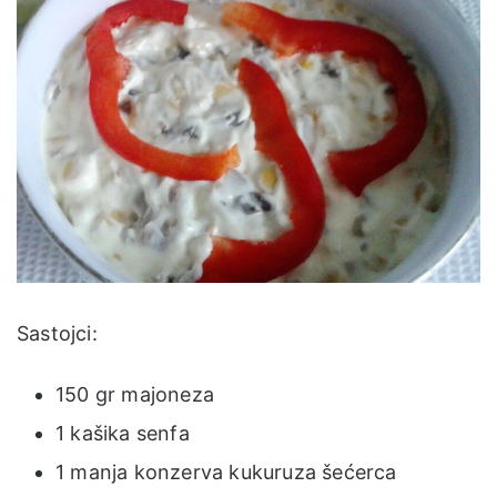
Sastojci:
150 gr majoneza
1 kašika senfa
1 manja konzerva kukuruza šećerca