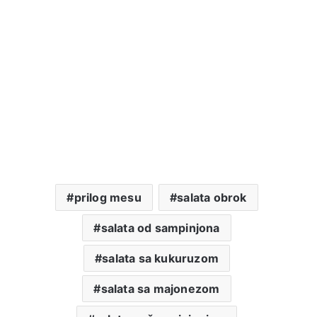
prilog mesu
salata obrok
salata od sampinjona
salata sa kukuruzom
salata sa majonezom