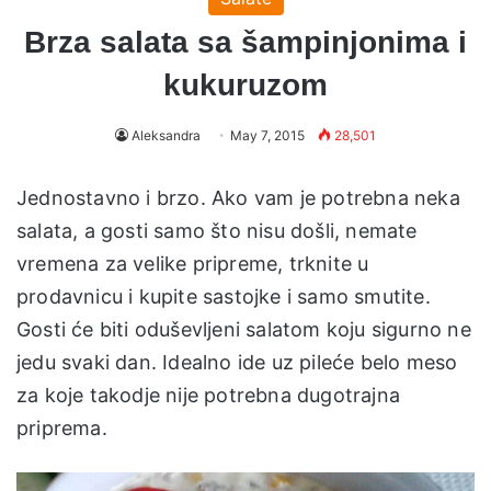
Brza salata sa šampinjonima i
kukuruzom
Aleksandra
May 7, 2015
28,501
Jednostavno i brzo. Ako vam je potrebna neka
salata, a gosti samo što nisu došli, nemate
vremena za velike pripreme, trknite u
prodavnicu i kupite sastojke i samo smutite.
Gosti će biti oduševljeni salatom koju sigurno ne
jedu svaki dan. Idealno ide uz pileće belo meso
za koje takodje nije potrebna dugotrajna
priprema.