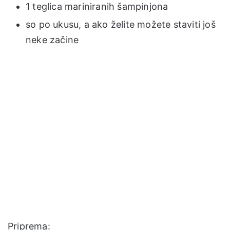
1 teglica mariniranih šampinjona
so po ukusu, a ako želite možete staviti još
neke začine
Priprema: