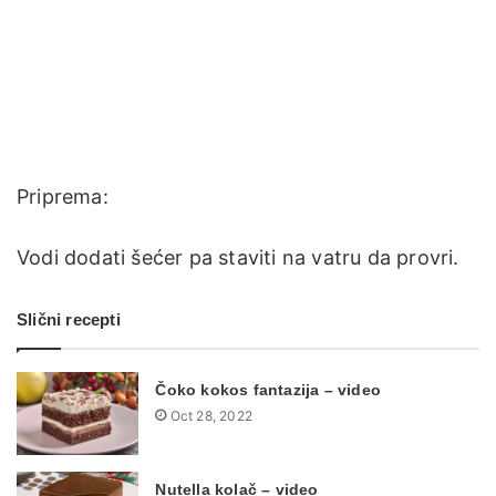
Priprema:
Vodi dodati šećer pa staviti na vatru da provri.
Slični recepti
Čoko kokos fantazija – video
Oct 28, 2022
Nutella kolač – video