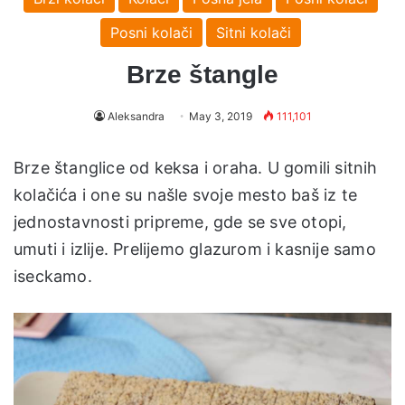
Posni kolači
Sitni kolači
Brze štangle
Aleksandra
May 3, 2019
111,101
Brze štanglice od keksa i oraha. U gomili sitnih
kolačića i one su našle svoje mesto baš iz te
jednostavnosti pripreme, gde se sve otopi,
umuti i izlije. Prelijemo glazurom i kasnije samo
iseckamo.