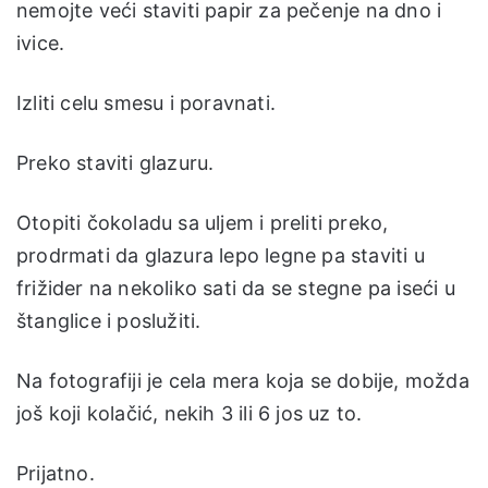
nemojte veći staviti papir za pečenje na dno i
ivice.
Izliti celu smesu i poravnati.
Preko staviti glazuru.
Otopiti čokoladu sa uljem i preliti preko,
prodrmati da glazura lepo legne pa staviti u
frižider na nekoliko sati da se stegne pa iseći u
štanglice i poslužiti.
Na fotografiji je cela mera koja se dobije, možda
još koji kolačić, nekih 3 ili 6 jos uz to.
Prijatno.