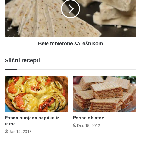
lešnikom
Bele toblerone sa lešnikom
Slični recepti
Posna punjena paprika iz
Posne oblatne
rerne
Dec 15, 2012
Jan 14, 2013