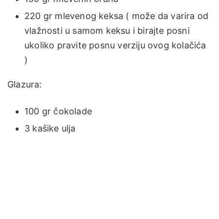
220 gr mlevenog keksa ( može da varira od
vlažnosti u samom keksu i birajte posni
ukoliko pravite posnu verziju ovog kolačića
)
Glazura:
100 gr čokolade
3 kašike ulja