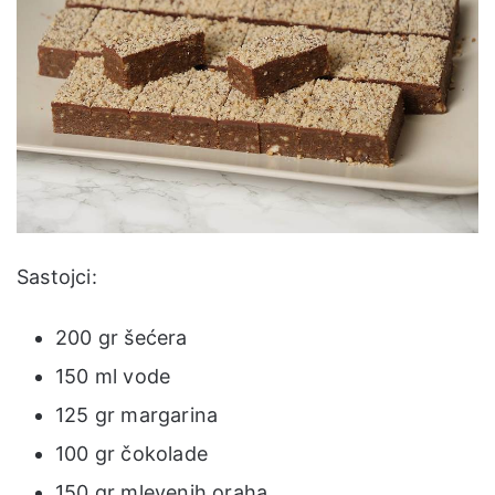
Sastojci:
200 gr šećera
150 ml vode
125 gr margarina
100 gr čokolade
150 gr mlevenih oraha