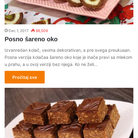
Dec 1, 2017
66,509
Posno šareno oko
Izvanredan kolač, veoma dekorativan, a pre svega preukusan.
Posna verzija kolačaa šareno oko koje je inače pravi sa mlekom
u prahu, a u ovoj verziji bez njega. Ko ne želi…
Pročitaj sve