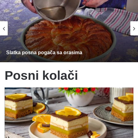
Slatka posna pogača sa orasima
Posni kolači