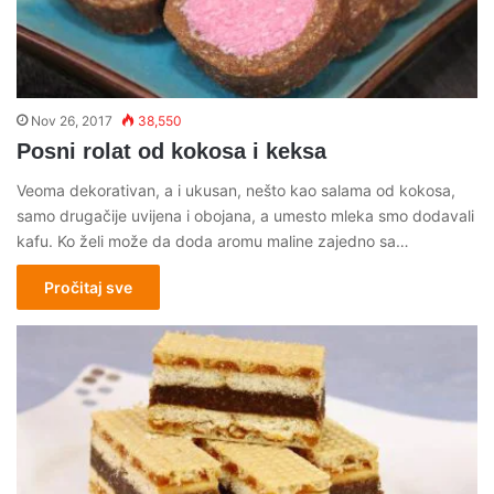
Nov 26, 2017
38,550
Posni rolat od kokosa i keksa
Veoma dekorativan, a i ukusan, nešto kao salama od kokosa,
samo drugačije uvijena i obojana, a umesto mleka smo dodavali
kafu. Ko želi može da doda aromu maline zajedno sa…
Pročitaj sve