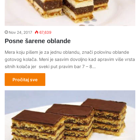
Nov 24, 2017
67,639
Posne šarene oblande
Mera koju pišem je za jednu oblandu, znači polovinu oblande
gotovog kolača. Meni je sasvim dovoljno kad apravim više vrsta
sitnih kolača jer sveki put pravim bar 7 – 8…
Pročitaj sve