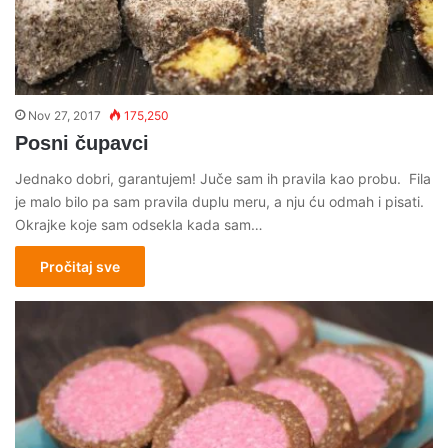
Nov 27, 2017
175,250
Posni čupavci
Jednako dobri, garantujem! Juče sam ih pravila kao probu. Fila
je malo bilo pa sam pravila duplu meru, a nju ću odmah i pisati.
Okrajke koje sam odsekla kada sam…
Pročitaj sve