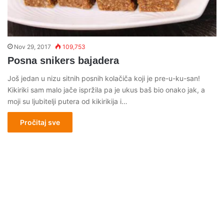
Nov 29, 2017
109,753
Posna snikers bajadera
Još jedan u nizu sitnih posnih kolačiča koji je pre-u-ku-san!
Kikiriki sam malo jače ispržila pa je ukus baš bio onako jak, a
moji su ljubitelji putera od kikirikija i…
Pročitaj sve