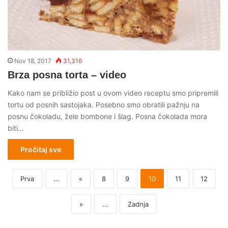
Nov 18, 2017
31,316
Brza posna torta – video
Kako nam se približio post u ovom video receptu smo pripremili
tortu od posnih sastojaka. Posebno smo obratili pažnju na
posnu čokoladu, žele bombone i šlag. Posna čokolada mora
biti…
Pročitaj sve
Prva
...
«
8
9
10
11
12
»
...
Zadnja