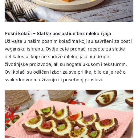
Posni kolači – Slatke poslastice bez mleka i jaja
Uživajte u našim posnim kolačima koji su savršeni za post i
vegansku ishranu. Ovdje ćete pronaći recepte za slatke
delikatesse koje ne sadrže mleko, jaja niti druge
životinjske proizvode, ali su bogate ukusom i teksturom.
Ovi kolači su odličan izbor za sve prilike, bilo da je reč o
svakodnevnom uživanju ili posebnoj proslavi.