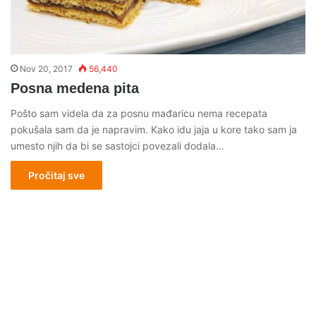
Nov 20, 2017
56,440
Posna medena pita
Pošto sam videla da za posnu mađaricu nema recepata
pokušala sam da je napravim. Kako idu jaja u kore tako sam ja
umesto njih da bi se sastojci povezali dodala…
Pročitaj sve