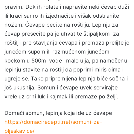
pravim. Dok ih rolate i napravite neki ćevap duži
ili kraći samo ih izjednačite i višak odstranite
nožem. Ćevape pecite na roštilju. Lepinju za
ćevap presecite pa je uhvatite štipaljkom za
roštilj i pre stavljanja ćevapa i premaza prelijte je
junećom supom ili razmućenom junećom
kockom u 500ml vode i malo ulja, pa namočenu
lepinju stavite na roštilj da poprimi miris dima i
ugreje se. Tako pripremljena lepinja biće sočna i
još ukusnija. Somun i ćevape uvek servirajte
vrele uz crni luk i kajmak ili premaze po želji.
Domaći somun, lepinja koja ide uz ćevape
https://domacirecepti.net/somuni-za-
pljeskavice/