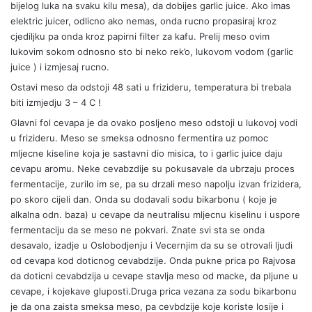
bijelog luka na svaku kilu mesa), da dobijes garlic juice. Ako imas
elektric juicer, odlicno ako nemas, onda rucno propasiraj kroz
cjediljku pa onda kroz papirni filter za kafu. Prelij meso ovim
lukovim sokom odnosno sto bi neko rek’o, lukovom vodom (garlic
juice ) i izmjesaj rucno.
Ostavi meso da odstoji 48 sati u frizideru, temperatura bi trebala
biti izmjedju 3 – 4 C !
Glavni fol cevapa je da ovako posljeno meso odstoji u lukovoj vodi
u frizideru. Meso se smeksa odnosno fermentira uz pomoc
mljecne kiseline koja je sastavni dio misica, to i garlic juice daju
cevapu aromu. Neke cevabzdije su pokusavale da ubrzaju proces
fermentacije, zurilo im se, pa su drzali meso napolju izvan frizidera,
po skoro cijeli dan. Onda su dodavali sodu bikarbonu ( koje je
alkalna odn. baza) u cevape da neutralisu mljecnu kiselinu i uspore
fermentaciju da se meso ne pokvari. Znate svi sta se onda
desavalo, izadje u Oslobodjenju i Vecernjim da su se otrovali ljudi
od cevapa kod doticnog cevabdzije. Onda pukne prica po Rajvosa
da doticni cevabdzija u cevape stavlja meso od macke, da pljune u
cevape, i kojekave gluposti.Druga prica vezana za sodu bikarbonu
je da ona zaista smeksa meso, pa cevbdzije koje koriste losije i