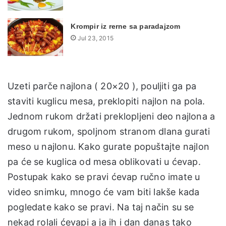
Krompir iz rerne sa paradajzom
Jul 23, 2015
Uzeti parče najlona ( 20×20 ), pouljiti ga pa
staviti kuglicu mesa, preklopiti najlon na pola.
Jednom rukom držati preklopljeni deo najlona a
drugom rukom, spoljnom stranom dlana gurati
meso u najlonu. Kako gurate popuštajte najlon
pa će se kuglica od mesa oblikovati u ćevap.
Postupak kako se pravi ćevap ručno imate u
video snimku, mnogo će vam biti lakše kada
pogledate kako se pravi. Na taj način su se
nekad rolali ćevapi a ja ih i dan danas tako