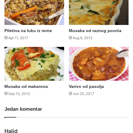
Piletina na luku iz rerne
Musaka od raznog povrća
Apr 11, 2017
Aug 6, 2012
Musaka od makarona
Varivo od pasulja
Sep 13, 2012
Jun 25, 2017
Jedan komentar
s
Halid