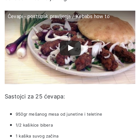
Ćevapi - postupak pravljenja / Kebabs how to
Sastojci za 25 ćevapa:
950gr mešanog mesa od junetine i teletine
1/2 kašikice bibera
1 kašika suvog začina