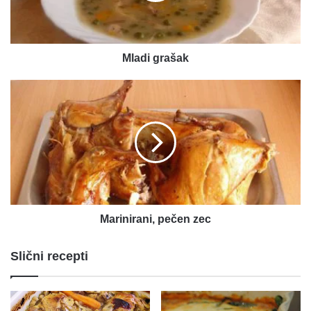
Mladi grašak
Marinirani,
pečen
zec
Marinirani, pečen zec
Slični recepti