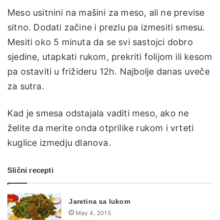
Meso usitnini na mašini za meso, ali ne previse
sitno. Dodati začine i prezlu pa izmesiti smesu.
Mesiti oko 5 minuta da se svi sastojci dobro
sjedine, utapkati rukom, prekriti folijom ili kesom
pa ostaviti u frižideru 12h. Najbolje danas uveče
za sutra.
Kad je smesa odstajala vaditi meso, ako ne
želite da merite onda otprilike rukom i vrteti
kuglice izmedju dlanova.
Slični recepti
Jaretina sa lukom
May 4, 2015