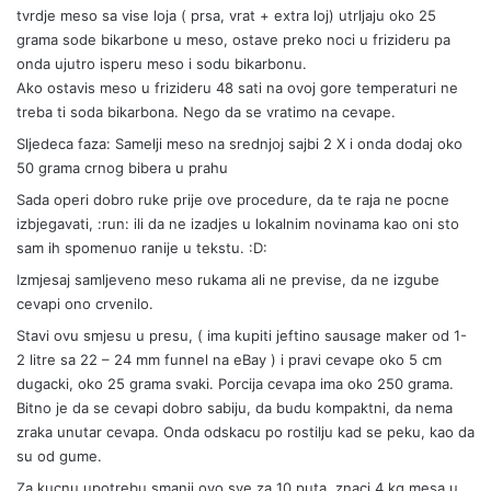
tvrdje meso sa vise loja ( prsa, vrat + extra loj) utrljaju oko 25
grama sode bikarbone u meso, ostave preko noci u frizideru pa
onda ujutro isperu meso i sodu bikarbonu.
Ako ostavis meso u frizideru 48 sati na ovoj gore temperaturi ne
treba ti soda bikarbona. Nego da se vratimo na cevape.
Sljedeca faza: Samelji meso na srednjoj sajbi 2 X i onda dodaj oko
50 grama crnog bibera u prahu
Sada operi dobro ruke prije ove procedure, da te raja ne pocne
izbjegavati, :run: ili da ne izadjes u lokalnim novinama kao oni sto
sam ih spomenuo ranije u tekstu. :D:
Izmjesaj samljeveno meso rukama ali ne previse, da ne izgube
cevapi ono crvenilo.
Stavi ovu smjesu u presu, ( ima kupiti jeftino sausage maker od 1-
2 litre sa 22 – 24 mm funnel na eBay ) i pravi cevape oko 5 cm
dugacki, oko 25 grama svaki. Porcija cevapa ima oko 250 grama.
Bitno je da se cevapi dobro sabiju, da budu kompaktni, da nema
zraka unutar cevapa. Onda odskacu po rostilju kad se peku, kao da
su od gume.
Za kucnu upotrebu smanji ovo sve za 10 puta, znaci 4 kg mesa u