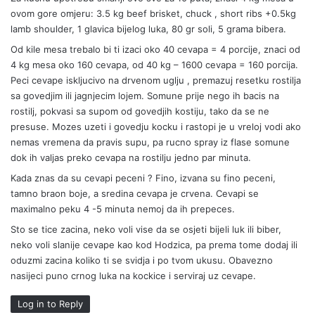
ovom gore omjeru: 3.5 kg beef brisket, chuck , short ribs +0.5kg
lamb shoulder, 1 glavica bijelog luka, 80 gr soli, 5 grama bibera.
Od kile mesa trebalo bi ti izaci oko 40 cevapa = 4 porcije, znaci od
4 kg mesa oko 160 cevapa, od 40 kg – 1600 cevapa = 160 porcija.
Peci cevape iskljucivo na drvenom uglju , premazuj resetku rostilja
sa govedjim ili jagnjecim lojem. Somune prije nego ih bacis na
rostilj, pokvasi sa supom od govedjih kostiju, tako da se ne
presuse. Mozes uzeti i govedju kocku i rastopi je u vreloj vodi ako
nemas vremena da pravis supu, pa rucno spray iz flase somune
dok ih valjas preko cevapa na rostilju jedno par minuta.
Kada znas da su cevapi peceni ? Fino, izvana su fino peceni,
tamno braon boje, a sredina cevapa je crvena. Cevapi se
maximalno peku 4 -5 minuta nemoj da ih prepeces.
Sto se tice zacina, neko voli vise da se osjeti bijeli luk ili biber,
neko voli slanije cevape kao kod Hodzica, pa prema tome dodaj ili
oduzmi zacina koliko ti se svidja i po tvom ukusu. Obavezno
nasijeci puno crnog luka na kockice i serviraj uz cevape.
Log in to Reply