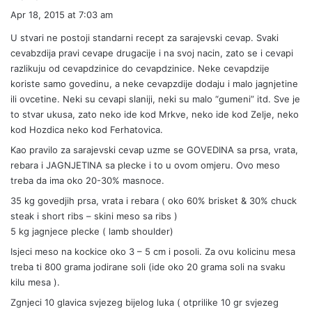
a
Apr 18, 2015 at 7:03 am
y
U stvari ne postoji standarni recept za sarajevski cevap. Svaki
s
cevabzdija pravi cevape drugacije i na svoj nacin, zato se i cevapi
:
razlikuju od cevapdzinice do cevapdzinice. Neke cevapdzije
koriste samo govedinu, a neke cevapzdije dodaju i malo jagnjetine
ili ovcetine. Neki su cevapi slaniji, neki su malo “gumeni” itd. Sve je
to stvar ukusa, zato neko ide kod Mrkve, neko ide kod Zelje, neko
kod Hozdica neko kod Ferhatovica.
Kao pravilo za sarajevski cevap uzme se GOVEDINA sa prsa, vrata,
rebara i JAGNJETINA sa plecke i to u ovom omjeru. Ovo meso
treba da ima oko 20-30% masnoce.
35 kg govedjih prsa, vrata i rebara ( oko 60% brisket & 30% chuck
steak i short ribs – skini meso sa ribs )
5 kg jagnjece plecke ( lamb shoulder)
Isjeci meso na kockice oko 3 – 5 cm i posoli. Za ovu kolicinu mesa
treba ti 800 grama jodirane soli (ide oko 20 grama soli na svaku
kilu mesa ).
Zgnjeci 10 glavica svjezeg bijelog luka ( otprilike 10 gr svjezeg