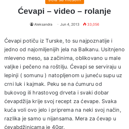
Ćevapi – video – rolanje
Aleksandra
Jun 4, 2013
33,056
Ćevapi potiču iz Turske, to su najpoznatije i
jedno od najomiljenijih jela na Balkanu. Usitnjeno
mleveno meso, sa začinima, oblikovano u male
valjke i pečeno na roštilju. Ćevapi se serviraju u
lepinji ( somunu ) natopljenom u juneću supu uz
crni luk i kajmak. Peku se na ćumuru od
bukovog ili hrastovog drveta i svaki dobar
ćevapdžija krije svoj recept za ćevape. Svaka
kuća voli ovo jelo i priprema na neki svoj način,
razlika je samo u nijansama. Mera za ćevap u
ćevabdžinicama je 40gr.