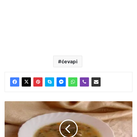
ćevapi
Mladi
grašak